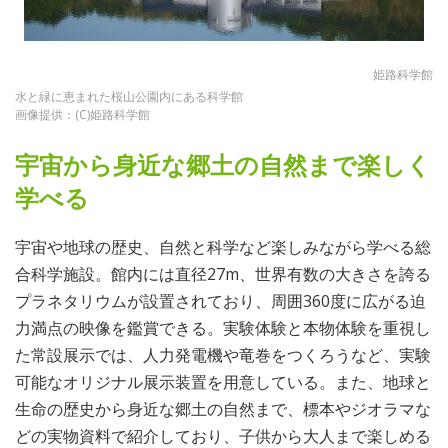
姫路科学館
水と緑に恵まれた桜山公園内にある科学館
画像提供：(C)姫路科学館
宇宙から身近な郷土の自然まで楽しく
学べる
宇宙や地球の歴史、自然と科学など楽しみながら学べる総
合科学施設。館内には直径27m、世界有数の大きさを誇る
プラネタリウムが設置されており、周囲360度に広がる迫
力満点の映像を鑑賞できる。実験体験と本物体験を重視し
た常設展示では、人力発電機や竜巻をつくろうなど、実験
可能なオリジナル展示装置を用意している。また、地球と
生命の歴史から身近な郷土の自然まで、標本やジオラマな
どの実物資料で紹介しており、子供から大人まで楽しめる