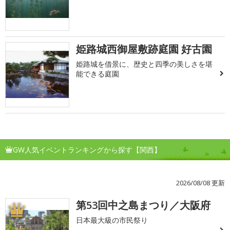
姫路城西御屋敷跡庭園 好古園
姫路城を借景に、歴史と四季の美しさを堪
能できる庭園
GW人気イベントランキングから探す【関西】
2026/08/08 更新
第53回中之島まつり／大阪府
1
日本最大級の市民祭り