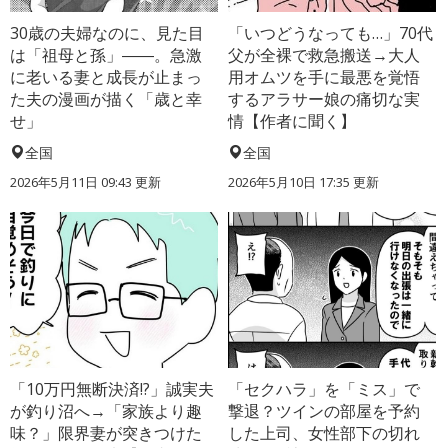
30歳の夫婦なのに、見た目
「いつどうなっても…」70代
は「祖母と孫」――。急激
父が全裸で救急搬送→大人
に老いる妻と成長が止まっ
用オムツを手に最悪を覚悟
た夫の漫画が描く「歳と幸
するアラサー娘の痛切な実
せ」
情【作者に聞く】
全国
全国
2026年5月11日 09:43 更新
2026年5月10日 17:35 更新
「10万円無断決済!?」誠実夫
「セクハラ」を「ミス」で
が釣り沼へ→「家族より趣
撃退？ツインの部屋を予約
味？」限界妻が突きつけた
した上司、女性部下の切れ