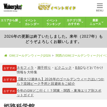
MENU
イベント
イベント
エリアから探
カテゴリ別
最新
カレンダー
ランキング
す
おすすめ
ニュース
2026年の更新は終了いたしました。来年（2027年）も
どうぞよろしくお願いします。
GW(ゴールデンウィーク)2026
関西のGW(ゴールデンウィーク)イ
ネモフィラ
・
潮干狩り
・
ピクニック
・
BBQ
などおでかけ
おすすめ
情報を大特集
【最大12連休も】2026年のゴールデンウィークはいつか
おすすめ
ら？混雑ピーク予想と回避術をご紹介
今年のGWどこ行く！？関東・関西・東海エリア別スポ
おすすめ
ットガイド
姫路科学館