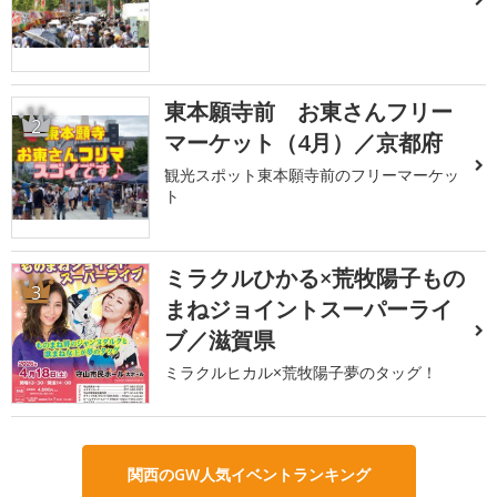
東本願寺前 お東さんフリー
2
マーケット（4月）／京都府
観光スポット東本願寺前のフリーマーケッ
ト
ミラクルひかる×荒牧陽子もの
3
まねジョイントスーパーライ
ブ／滋賀県
ミラクルヒカル×荒牧陽子夢のタッグ！
関西のGW人気イベントランキング