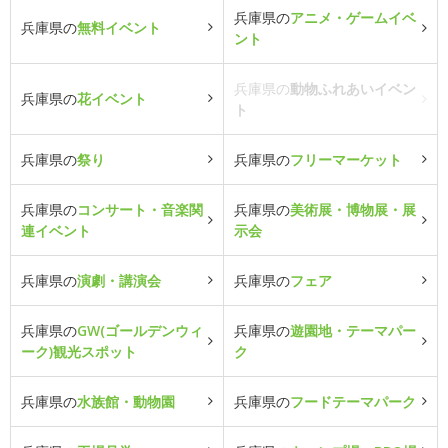
兵庫県の
アニメ・ゲームイベ
兵庫県の
無料イベント
ント
兵庫県の
動物ふれあいイベン
兵庫県の
花イベント
ト
兵庫県の
祭り
兵庫県の
フリーマーケット
兵庫県の
コンサート・音楽関
兵庫県の
美術展・博物展・展
連イベント
示会
兵庫県の
演劇・講演会
兵庫県の
フェア
兵庫県の
GW(ゴールデンウィ
兵庫県の
遊園地・テーマパー
ーク)観光スポット
ク
兵庫県の
水族館・動物園
兵庫県の
フードテーマパーク