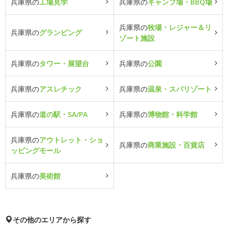
兵庫県の
工場見学
兵庫県の
キャンプ場・BBQ場
兵庫県の
牧場・レジャー＆リ
兵庫県の
グランピング
ゾート施設
兵庫県の
タワー・展望台
兵庫県の
公園
兵庫県の
アスレチック
兵庫県の
温泉・スパリゾート
兵庫県の
道の駅・SA/PA
兵庫県の
博物館・科学館
兵庫県の
アウトレット・ショ
兵庫県の
商業施設・百貨店
ッピングモール
兵庫県の
美術館
その他のエリアから探す