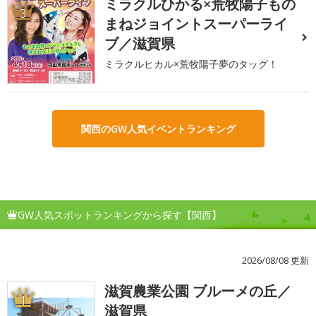
ミラクルひかる×荒牧陽子もの
3
まねジョイントスーパーライ
ブ／滋賀県
ミラクルヒカル×荒牧陽子夢のタッグ！
関西のGW人気イベントランキング
GW人気スポットランキングから探す【関西】
2026/08/08 更新
滋賀農業公園 ブルーメの丘／
1
滋賀県