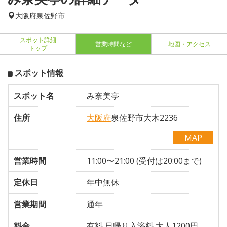
大阪府
泉佐野市
スポット詳細
営業時間など
地図・アクセス
トップ
スポット情報
スポット名
み奈美亭
住所
大阪府
泉佐野市大木2236
MAP
営業時間
11:00〜21:00 (受付は20:00まで)
定休日
年中無休
営業期間
通年
料金
有料 日帰り入浴料 大人1200円、