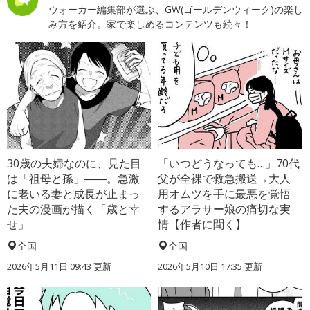
ウォーカー編集部が選ぶ、GW(ゴールデンウィーク)の楽し
み方を紹介。家で楽しめるコンテンツも続々！
30歳の夫婦なのに、見た目
「いつどうなっても…」70代
は「祖母と孫」――。急激
父が全裸で救急搬送→大人
に老いる妻と成長が止まっ
用オムツを手に最悪を覚悟
た夫の漫画が描く「歳と幸
するアラサー娘の痛切な実
せ」
情【作者に聞く】
全国
全国
2026年5月11日 09:43 更新
2026年5月10日 17:35 更新