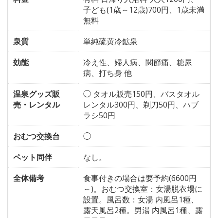
子ども(1歳～12歳)700円、1歳未満
無料
泉質
単純硫黄冷鉱泉
効能
冷え性、婦人病、関節痛、糖尿
病、打ち身 他
温泉グッズ販
◯ タオル販売150円、バスタオル
売・レンタル
レンタル300円、剃刀50円、ハブ
ラシ50円
おむつ交換台
◯
ペット同伴
なし。
全体備考
食事付きの場合は要予約(6600円
～)。おむつ交換室：女湯脱衣場に
設置。風呂数：女湯 内風呂1種、
露天風呂2種。男湯 内風呂1種、露