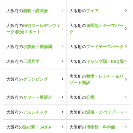
大阪府の
演劇・講演会
大阪府の
フェア
大阪府の
GW(ゴールデンウィ
大阪府の
遊園地・テーマパー
ーク)観光スポット
ク
大阪府の
水族館・動物園
大阪府の
フードテーマパーク
大阪府の
工場見学
大阪府の
キャンプ場・BBQ場
大阪府の
牧場・レジャー＆リ
大阪府の
グランピング
ゾート施設
大阪府の
タワー・展望台
大阪府の
公園
大阪府の
アスレチック
大阪府の
温泉・スパリゾート
大阪府の
道の駅・SA/PA
大阪府の
博物館・科学館