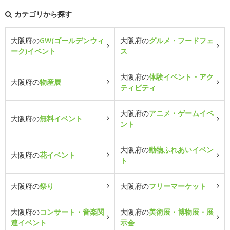
カテゴリから探す
大阪府の
GW(ゴールデンウィ
大阪府の
グルメ・フードフェ
ーク)イベント
ス
大阪府の
体験イベント・アク
大阪府の
物産展
ティビティ
大阪府の
アニメ・ゲームイベ
大阪府の
無料イベント
ント
大阪府の
動物ふれあいイベン
大阪府の
花イベント
ト
大阪府の
祭り
大阪府の
フリーマーケット
大阪府の
コンサート・音楽関
大阪府の
美術展・博物展・展
連イベント
示会