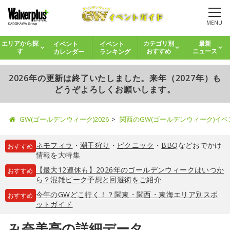
MENU
イベント
イベント
エリアから探
カテゴリ別
最新
カレンダー
ランキング
す
おすすめ
ニュース
2026年の更新は終了いたしました。来年（2027年）も
どうぞよろしくお願いします。
GW(ゴールデンウィーク)2026
関西のGW(ゴールデンウィーク)イ
ネモフィラ
・
潮干狩り
・
ピクニック
・
BBQ
などおでかけ
おすすめ
情報を大特集
【最大12連休も】2026年のゴールデンウィークはいつか
おすすめ
ら？混雑ピーク予想と回避術をご紹介
今年のGWどこ行く！？関東・関西・東海エリア別スポ
おすすめ
ットガイド
み奈美亭の詳細データ