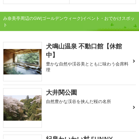
み奈美亭周辺のGW(ゴールデンウィーク)イベント・おでかけスポッ
ト
犬鳴山温泉 不動口館【休館
中】
豊かな自然や渓谷美とともに味わう会席料
理
大井関公園
自然豊かな渓谷を挟んだ桜の名所
紀泉わいわい村 FUNNY