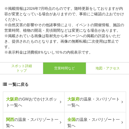
※掲載情報は2026年7月時点のものです。随時更新をしておりますが内
容が変更となっている場合がありますので、事前にご確認の上おでかけ
ください。
※自然災害の影響やその他諸事情により、イベントの開催情報、施設の
営業時間、植物の開花・見頃期間などは変更になる場合があります。
※掲載されている画像は取材先から本ページへの掲載の許諾をいただ
き、提供されたものとなります。画像の無断転載(二次使用)は禁止で
す。
※表示料金は消費税8％ないし10％の内税表示です。
スポット詳細
営業時間など
地図・アクセス
トップ
一覧に戻る
大阪府
のGWおでかけスポッ
大阪府
の温泉・スパリゾート
ト一覧へ
一覧へ
関西
の温泉・スパリゾート一
全国
の温泉・スパリゾート一
覧へ
覧へ