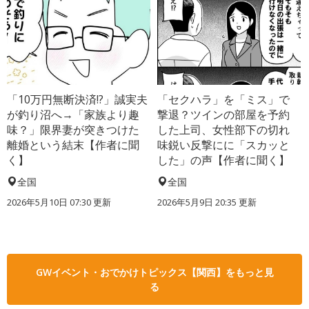
「10万円無断決済!?」誠実夫
「セクハラ」を「ミス」で
が釣り沼へ→「家族より趣
撃退？ツインの部屋を予約
味？」限界妻が突きつけた
した上司、女性部下の切れ
離婚という結末【作者に聞
味鋭い反撃にに「スカッと
く】
した」の声【作者に聞く】
全国
全国
2026年5月10日 07:30 更新
2026年5月9日 20:35 更新
GWイベント・おでかけトピックス【関西】をもっと見
る