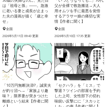
30歳の夫婦なのに、見た目
「いつどうなっても…」70代
は「祖母と孫」――。急激
父が全裸で救急搬送→大人
に老いる妻と成長が止まっ
用オムツを手に最悪を覚悟
た夫の漫画が描く「歳と幸
するアラサー娘の痛切な実
せ」
情【作者に聞く】
全国
全国
2026年5月11日 09:43 更新
2026年5月10日 17:35 更新
「10万円無断決済!?」誠実夫
「セクハラ」を「ミス」で
が釣り沼へ→「家族より趣
撃退？ツインの部屋を予約
味？」限界妻が突きつけた
した上司、女性部下の切れ
離婚という結末【作者に聞
味鋭い反撃にに「スカッと
く】
した」の声【作者に聞く】