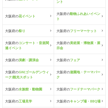
ント
大阪府の
動物ふれあいイベン
大阪府の
花イベント
ト
大阪府の
祭り
大阪府の
フリーマーケット
大阪府の
コンサート・音楽関
大阪府の
美術展・博物展・展
連イベント
示会
大阪府の
演劇・講演会
大阪府の
フェア
大阪府の
GW(ゴールデンウィ
大阪府の
遊園地・テーマパー
ーク)観光スポット
ク
大阪府の
水族館・動物園
大阪府の
フードテーマパーク
大阪府の
工場見学
大阪府の
キャンプ場・BBQ場