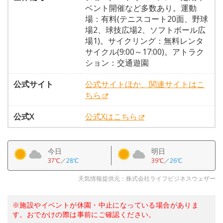
ベント開催など多数あり。運動
場：有料(テニスコート20面、野球
場2、球技広場2、ソフトボール広
場1)。サイクリング：無料レンタ
サイクル(9:00～17:00)。アトラク
ション：交通遊園
公式サイト
公式サイトほか、関連サイトはこ
ちら
公式X
公式Xはこちら
今日
明日
37℃
／
28℃
39℃
／
26℃
天気情報提供元：株式会社ライフビジネスウェザー
※施設やイベントが休園・中止になっている場合がありま
す。おでかけの際は事前にご確認ください。