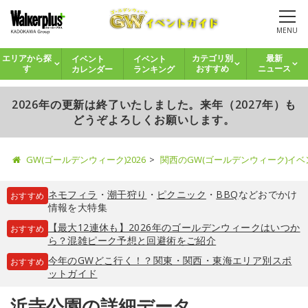
MENU
イベント
イベント
エリアから探
カテゴリ別
最新
カレンダー
ランキング
す
おすすめ
ニュース
2026年の更新は終了いたしました。来年（2027年）も
どうぞよろしくお願いします。
GW(ゴールデンウィーク)2026
関西のGW(ゴールデンウィーク)イ
ネモフィラ
・
潮干狩り
・
ピクニック
・
BBQ
などおでかけ
おすすめ
情報を大特集
【最大12連休も】2026年のゴールデンウィークはいつか
おすすめ
ら？混雑ピーク予想と回避術をご紹介
今年のGWどこ行く！？関東・関西・東海エリア別スポ
おすすめ
ットガイド
浜寺公園の詳細データ