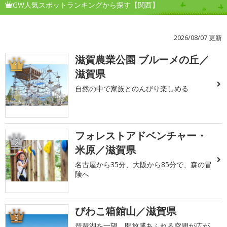
GW人気スポットランキングから探す【関西】
2026/08/07 更新
滋賀農業公園 ブルーメの丘／
1
滋賀県
自然の中で家族とのんびり楽しめる
フォレストアドベンチャー・
2
米原／滋賀県
名古屋から35分、大阪から85分で、森の冒
険へ
びわこ箱館山／滋賀県
3
琵琶湖を一望、開放感あふれる空間が広が