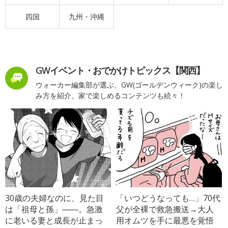
四国
九州・沖縄
GWイベント・おでかけトピックス【関西】
ウォーカー編集部が選ぶ、GW(ゴールデンウィーク)の楽し
み方を紹介。家で楽しめるコンテンツも続々！
30歳の夫婦なのに、見た目
「いつどうなっても…」70代
は「祖母と孫」――。急激
父が全裸で救急搬送→大人
に老いる妻と成長が止まっ
用オムツを手に最悪を覚悟