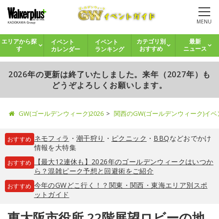
MENU
イベント
イベント
エリアから探
カテゴリ別
最新
カレンダー
ランキング
す
おすすめ
ニュース
2026年の更新は終了いたしました。来年（2027年）も
どうぞよろしくお願いします。
GW(ゴールデンウィーク)2026
関西のGW(ゴールデンウィーク)イ
ネモフィラ
・
潮干狩り
・
ピクニック
・
BBQ
などおでかけ
おすすめ
情報を大特集
【最大12連休も】2026年のゴールデンウィークはいつか
おすすめ
ら？混雑ピーク予想と回避術をご紹介
今年のGWどこ行く！？関東・関西・東海エリア別スポ
おすすめ
ットガイド
東大阪市役所 22階展望ロビーの地