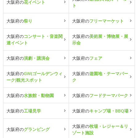
大阪府の
花イベント
ト
大阪府の
祭り
大阪府の
フリーマーケット
大阪府の
コンサート・音楽関
大阪府の
美術展・博物展・展
連イベント
示会
大阪府の
演劇・講演会
大阪府の
フェア
大阪府の
GW(ゴールデンウィ
大阪府の
遊園地・テーマパー
ーク)観光スポット
ク
大阪府の
水族館・動物園
大阪府の
フードテーマパーク
大阪府の
工場見学
大阪府の
キャンプ場・BBQ場
大阪府の
牧場・レジャー＆リ
大阪府の
グランピング
ゾート施設