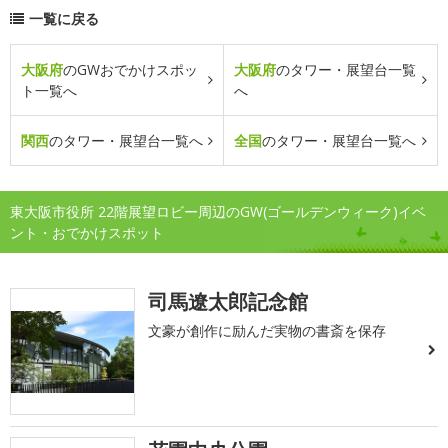
一覧に戻る
大阪府
のGWおでかけスポッ
大阪府
のタワー・展望台一覧
ト一覧へ
へ
関西
のタワー・展望台一覧へ
全国
のタワー・展望台一覧へ
東大阪市役所 22階展望ロビー周辺のGW(ゴールデンウィーク)イベ
ント・おでかけスポット
司馬遼太郎記念館
文豪が創作に励んだ実物の書斎を保存