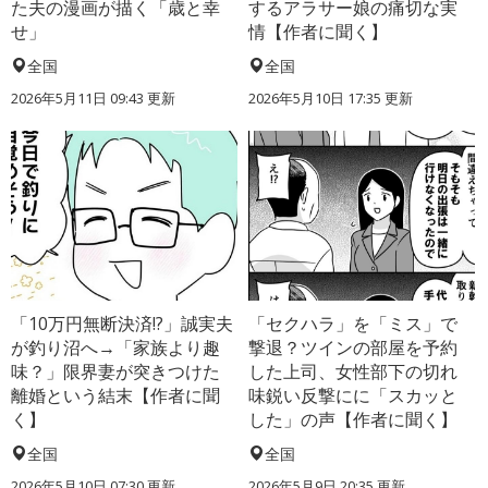
た夫の漫画が描く「歳と幸
するアラサー娘の痛切な実
せ」
情【作者に聞く】
全国
全国
2026年5月11日 09:43 更新
2026年5月10日 17:35 更新
「10万円無断決済!?」誠実夫
「セクハラ」を「ミス」で
が釣り沼へ→「家族より趣
撃退？ツインの部屋を予約
味？」限界妻が突きつけた
した上司、女性部下の切れ
離婚という結末【作者に聞
味鋭い反撃にに「スカッと
く】
した」の声【作者に聞く】
全国
全国
2026年5月10日 07:30 更新
2026年5月9日 20:35 更新