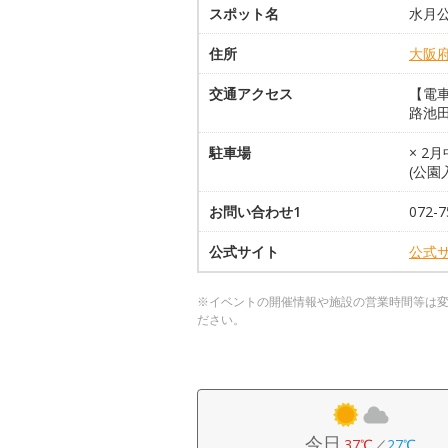
スポット名
水月
住所
大阪
交通アクセス
【電
路池田
駐車場
× 2
(公園
お問い合わせ1
072
公式サイト
公式
※イベントの開催情報や施設の営業時間等は
ださい。
今日
37℃
／
27℃