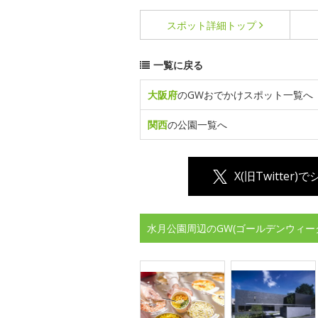
スポット詳細
トップ
一覧に戻る
大阪府
のGWおでかけスポット一覧へ
関西
の公園一覧へ
X(旧Twitter)
水月公園周辺のGW(ゴールデンウィー