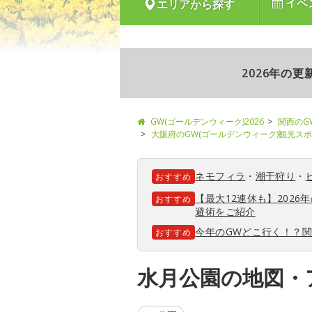
イベ
エリアから探す
2026年の
GW(ゴールデンウィーク)2026
関西のG
大阪府のGW(ゴールデンウィーク)観光ス
ネモフィラ
・
潮干狩り
・
おすすめ
【最大12連休も】202
おすすめ
避術をご紹介
今年のGWどこ行く！？
おすすめ
水月公園の地図・