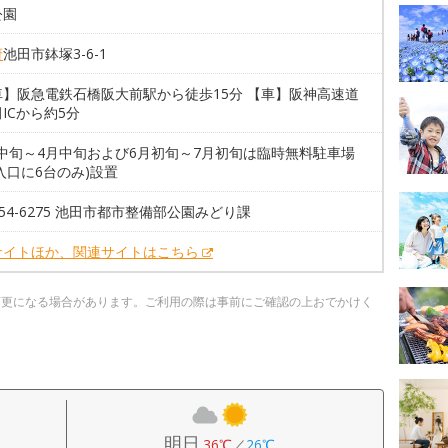
公園
府
池田市鉢塚3-6-1
車】阪急電鉄石橋阪大前駅から徒歩15分 【車】阪神高速道
ICから約5分
月中旬～4月中旬および6月初旬～7月初旬は臨時無料駐車場
入口に6台のみ)設置
-754-6275 池田市都市整備部公園みどり課
サイトほか、関連サイトはこちら
変更になる場合があります。ご利用の際は事前にご確認の上おでかけく
明日
36℃
／
26℃