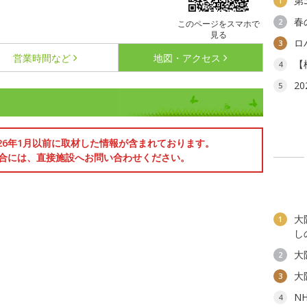
第
1
春
2
このページをスマホで
見る
ロ
3
営業時間など
地図・アクセス
【
4
2
5
026年1月以前に取材した情報が含まれております。
合には、直接施設へお問い合わせください。
大
1
し
大
2
大
3
N
4