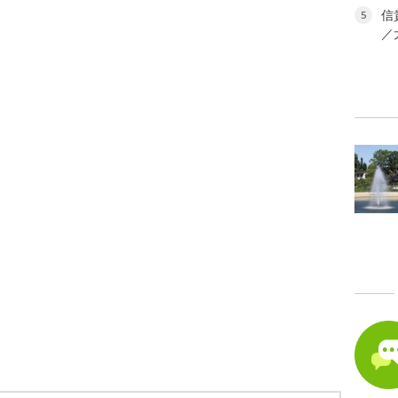
信
5
／