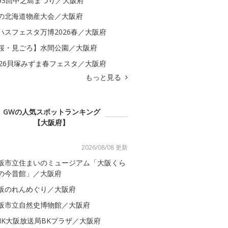
53回中之島まつり／大阪府
の北海道物産大会／大阪府
ハスフェスタ万博2026春／大阪府
桜・見ごろ】水間公園／大阪府
026貝塚みずま春フェスタ／大阪府
もっと見る
GWの人気スポットランキング
【大阪府】
2026/08/08 更新
阪市立住まいのミュージアム「大阪くら
の今昔館」／大阪府
阪のれんめぐり／大阪府
阪市立自然史博物館／大阪府
HK大阪放送局BKプラザ／大阪府