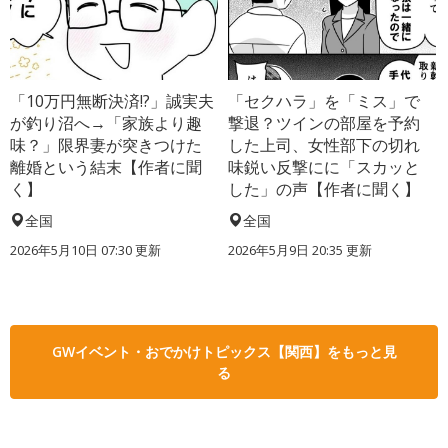
「10万円無断決済!?」誠実夫
「セクハラ」を「ミス」で
が釣り沼へ→「家族より趣
撃退？ツインの部屋を予約
味？」限界妻が突きつけた
した上司、女性部下の切れ
離婚という結末【作者に聞
味鋭い反撃にに「スカッと
く】
した」の声【作者に聞く】
全国
全国
2026年5月10日 07:30 更新
2026年5月9日 20:35 更新
GWイベント・おでかけトピックス【関西】をもっと見
る