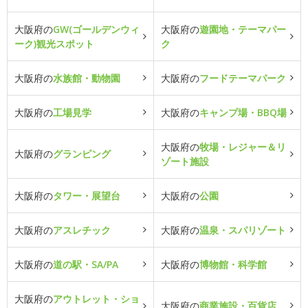
大阪府の
GW(ゴールデンウィ
大阪府の
遊園地・テーマパー
ーク)観光スポット
ク
大阪府の
水族館・動物園
大阪府の
フードテーマパーク
大阪府の
工場見学
大阪府の
キャンプ場・BBQ場
大阪府の
牧場・レジャー＆リ
大阪府の
グランピング
ゾート施設
大阪府の
タワー・展望台
大阪府の
公園
大阪府の
アスレチック
大阪府の
温泉・スパリゾート
大阪府の
道の駅・SA/PA
大阪府の
博物館・科学館
大阪府の
アウトレット・ショ
大阪府の
商業施設・百貨店