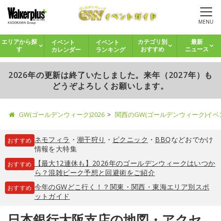
MENU
イベント
イベント
エリアから探
カテゴリ別
最新
カレンダー
ランキング
す
おすすめ
ニュース
2026年の更新は終了いたしました。来年（2027年）も
どうぞよろしくお願いします。
GW(ゴールデンウィーク)2026
関西のGW(ゴールデンウィーク)イ
ネモフィラ
・
潮干狩り
・
ピクニック
・
BBQ
などおでかけ
おすすめ
情報を大特集
【最大12連休も】2026年のゴールデンウィークはいつか
おすすめ
ら？混雑ピーク予想と回避術をご紹介
今年のGWどこ行く！？関東・関西・東海エリア別スポ
おすすめ
ットガイド
日本銀行大阪支店の地図・アクセ