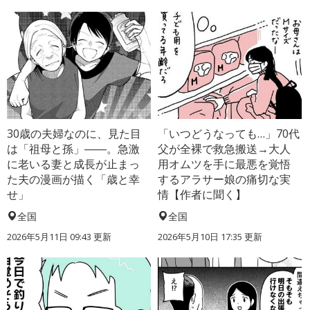
30歳の夫婦なのに、見た目
「いつどうなっても…」70代
は「祖母と孫」――。急激
父が全裸で救急搬送→大人
に老いる妻と成長が止まっ
用オムツを手に最悪を覚悟
た夫の漫画が描く「歳と幸
するアラサー娘の痛切な実
せ」
情【作者に聞く】
全国
全国
2026年5月11日 09:43 更新
2026年5月10日 17:35 更新