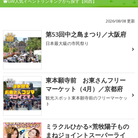
GW人気イベントランキングから探す【関西】
2026/08/08 更新
第53回中之島まつり／大阪府
1
日本最大級の市民祭り
東本願寺前 お東さんフリー
2
マーケット（4月）／京都府
観光スポット東本願寺前のフリーマーケッ
ト
ミラクルひかる×荒牧陽子もの
3
まねジョイントスーパーライ