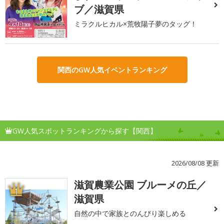
ブ／滋賀県
ミラクルヒカル×荒牧陽子夢のタッグ！
関西のGW人気イベントランキング
GW人気スポットランキングから探す【関西】
2026/08/08 更新
滋賀農業公園 ブルーメの丘／
1
滋賀県
自然の中で家族とのんびり楽しめる