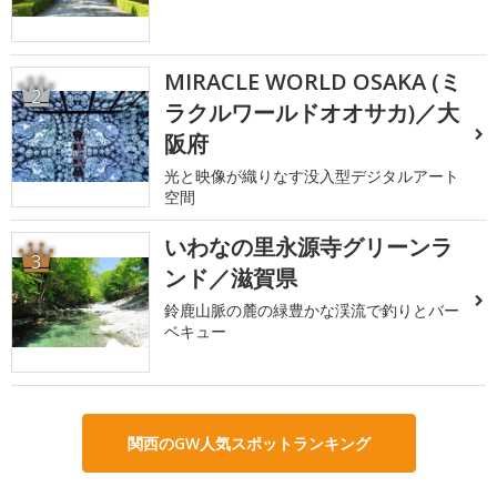
MIRACLE WORLD OSAKA (ミ
2
ラクルワールドオオサカ)／大
阪府
光と映像が織りなす没入型デジタルアート
空間
いわなの里永源寺グリーンラ
3
ンド／滋賀県
鈴鹿山脈の麓の緑豊かな渓流で釣りとバー
ベキュー
関西のGW人気スポットランキング