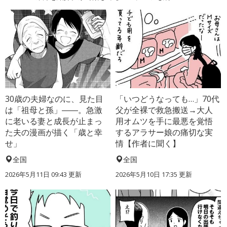
30歳の夫婦なのに、見た目
「いつどうなっても…」70代
は「祖母と孫」――。急激
父が全裸で救急搬送→大人
に老いる妻と成長が止まっ
用オムツを手に最悪を覚悟
た夫の漫画が描く「歳と幸
するアラサー娘の痛切な実
せ」
情【作者に聞く】
全国
全国
2026年5月11日 09:43 更新
2026年5月10日 17:35 更新