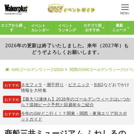
MENU
イベント
イベント
エリアから探
カテゴリ別
最新
カレンダー
ランキング
す
おすすめ
ニュース
2026年の更新は終了いたしました。来年（2027年）も
どうぞよろしくお願いします。
GW(ゴールデンウィーク)2026
関西のGW(ゴールデンウィーク)イ
ネモフィラ
・
潮干狩り
・
ピクニック
・
BBQ
などおでかけ
おすすめ
情報を大特集
【最大12連休も】2026年のゴールデンウィークはいつか
おすすめ
ら？混雑ピーク予想と回避術をご紹介
今年のGWどこ行く！？関東・関西・東海エリア別スポ
おすすめ
ットガイド
商船三井ミュージアム ふねしるの