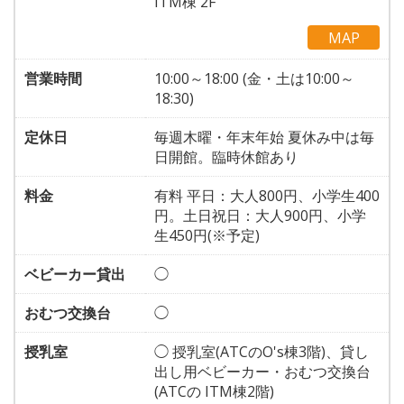
ITM棟 2F
MAP
営業時間
10:00～18:00 (金・土は10:00～
18:30)
定休日
毎週木曜・年末年始 夏休み中は毎
日開館。臨時休館あり
料金
有料 平日：大人800円、小学生400
円。土日祝日：大人900円、小学
生450円(※予定)
ベビーカー貸出
◯
おむつ交換台
◯
授乳室
◯ 授乳室(ATCのO's棟3階)、貸し
出し用ベビーカー・おむつ交換台
(ATCの ITM棟2階)