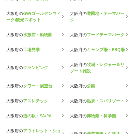
大阪府の
GW(ゴールデンウィ
大阪府の
遊園地・テーマパー
ーク)観光スポット
ク
大阪府の
水族館・動物園
大阪府の
フードテーマパーク
大阪府の
工場見学
大阪府の
キャンプ場・BBQ場
大阪府の
牧場・レジャー＆リ
大阪府の
グランピング
ゾート施設
大阪府の
タワー・展望台
大阪府の
公園
大阪府の
アスレチック
大阪府の
温泉・スパリゾート
大阪府の
道の駅・SA/PA
大阪府の
博物館・科学館
大阪府の
アウトレット・ショ
大阪府の
商業施設・百貨店