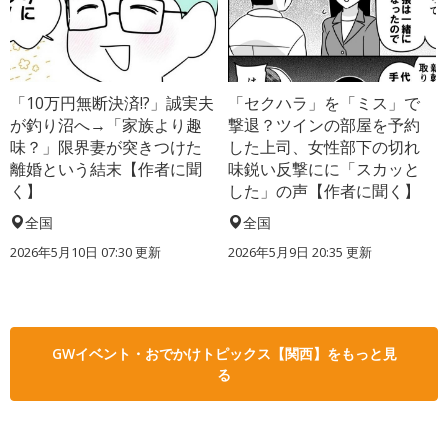
「10万円無断決済!?」誠実夫
「セクハラ」を「ミス」で
が釣り沼へ→「家族より趣
撃退？ツインの部屋を予約
味？」限界妻が突きつけた
した上司、女性部下の切れ
離婚という結末【作者に聞
味鋭い反撃にに「スカッと
く】
した」の声【作者に聞く】
全国
全国
2026年5月10日 07:30 更新
2026年5月9日 20:35 更新
GWイベント・おでかけトピックス【関西】をもっと見
る