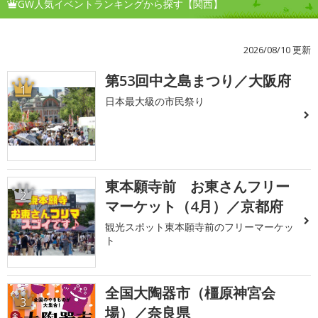
GW人気イベントランキングから探す【関西】
2026/08/10 更新
第53回中之島まつり／大阪府
1
日本最大級の市民祭り
東本願寺前 お東さんフリー
2
マーケット（4月）／京都府
観光スポット東本願寺前のフリーマーケッ
ト
全国大陶器市（橿原神宮会
3
場）／奈良県