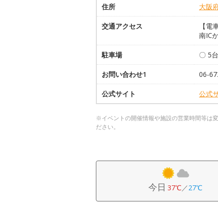
住所
大阪
交通アクセス
【電
南IC
駐車場
〇 5
お問い合わせ1
06-67
公式サイト
公式
※イベントの開催情報や施設の営業時間等は
ださい。
今日
37℃
／
27℃