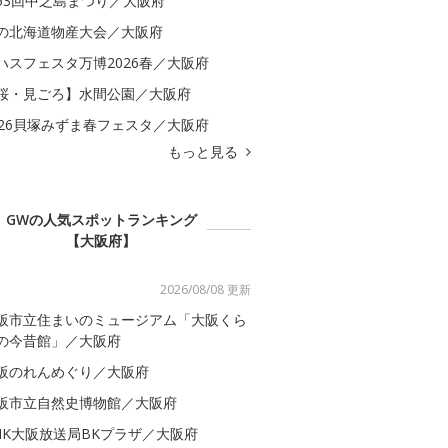
53回中之島まつり／大阪府
の北海道物産大会／大阪府
ハスフェスタ万博2026春／大阪府
桜・見ごろ】水間公園／大阪府
026貝塚みずま春フェスタ／大阪府
もっと見る
GWの人気スポットランキング
【大阪府】
2026/08/08 更新
阪市立住まいのミュージアム「大阪くら
の今昔館」／大阪府
阪のれんめぐり／大阪府
阪市立自然史博物館／大阪府
HK大阪放送局BKプラザ／大阪府