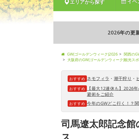
イベ
エリアから探す
2026年の
GW(ゴールデンウィーク)2026
関西のG
大阪府のGW(ゴールデンウィーク)観光ス
ネモフィラ
・
潮干狩り
・
おすすめ
【最大12連休も】202
おすすめ
避術をご紹介
今年のGWどこ行く！？
おすすめ
司馬遼太郎記念館
ス