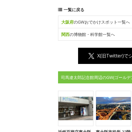
一覧に戻る
大阪府
のGWおでかけスポット一覧へ
関西
の博物館・科学館一覧へ
X(旧Twitter)
司馬遼太郎記念館周辺のGW(ゴールデ
近鉄百貨店東大阪
東大阪市役所 22階