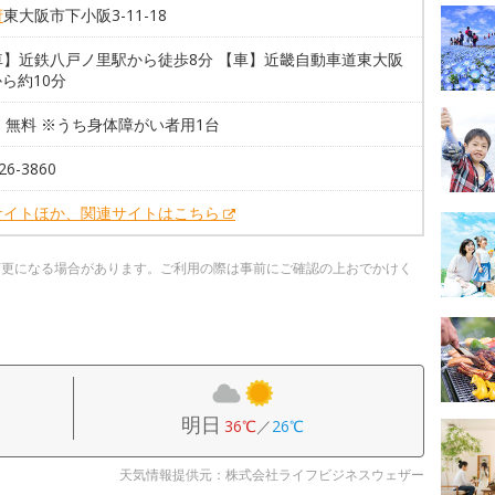
府
東大阪市下小阪3-11-18
車】近鉄八戸ノ里駅から徒歩8分 【車】近畿自動車道東大阪
から約10分
台 無料 ※うち身体障がい者用1台
26-3860
サイトほか、関連サイトはこちら
変更になる場合があります。ご利用の際は事前にご確認の上おでかけく
明日
36℃
／
26℃
天気情報提供元：株式会社ライフビジネスウェザー