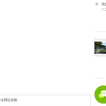
信
5
／
遼太郎記念館