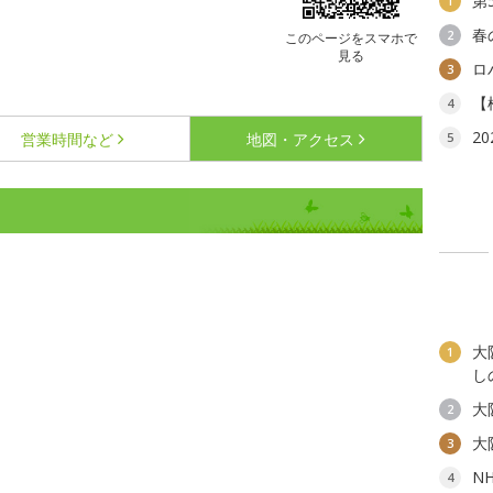
第
1
春
2
このページをスマホで
見る
ロ
3
【
4
2
営業時間など
地図・アクセス
5
大
1
し
大
2
大
3
N
4