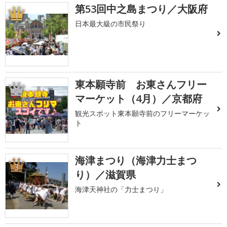
第53回中之島まつり／大阪府
1
日本最大級の市民祭り
東本願寺前 お東さんフリー
2
マーケット（4月）／京都府
観光スポット東本願寺前のフリーマーケッ
ト
海津まつり（海津力士まつ
3
り）／滋賀県
海津天神社の「力士まつり」