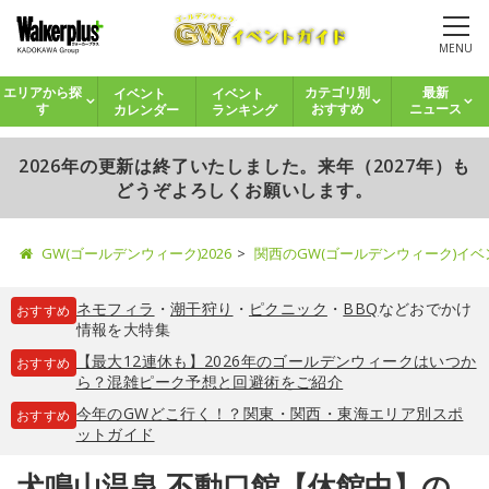
MENU
イベント
イベント
エリアから探
カテゴリ別
最新
カレンダー
ランキング
す
おすすめ
ニュース
2026年の更新は終了いたしました。来年（2027年）も
どうぞよろしくお願いします。
GW(ゴールデンウィーク)2026
関西のGW(ゴールデンウィーク)イ
ネモフィラ
・
潮干狩り
・
ピクニック
・
BBQ
などおでかけ
おすすめ
情報を大特集
【最大12連休も】2026年のゴールデンウィークはいつか
おすすめ
ら？混雑ピーク予想と回避術をご紹介
今年のGWどこ行く！？関東・関西・東海エリア別スポ
おすすめ
ットガイド
犬鳴山温泉 不動口館【休館中】の