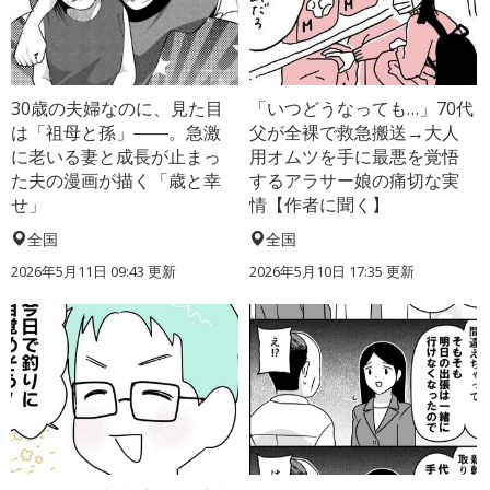
30歳の夫婦なのに、見た目
「いつどうなっても…」70代
は「祖母と孫」――。急激
父が全裸で救急搬送→大人
に老いる妻と成長が止まっ
用オムツを手に最悪を覚悟
た夫の漫画が描く「歳と幸
するアラサー娘の痛切な実
せ」
情【作者に聞く】
全国
全国
2026年5月11日 09:43 更新
2026年5月10日 17:35 更新