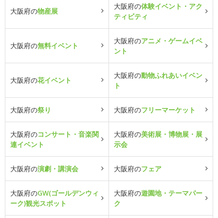
大阪府の
体験イベント・アク
大阪府の
物産展
ティビティ
大阪府の
アニメ・ゲームイベ
大阪府の
無料イベント
ント
大阪府の
動物ふれあいイベン
大阪府の
花イベント
ト
大阪府の
祭り
大阪府の
フリーマーケット
大阪府の
コンサート・音楽関
大阪府の
美術展・博物展・展
連イベント
示会
大阪府の
演劇・講演会
大阪府の
フェア
大阪府の
GW(ゴールデンウィ
大阪府の
遊園地・テーマパー
ーク)観光スポット
ク