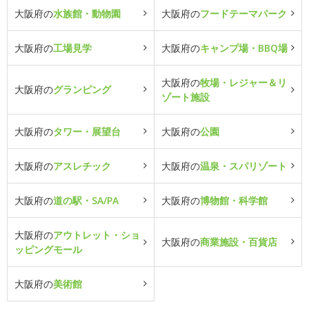
大阪府の
水族館・動物園
大阪府の
フードテーマパーク
大阪府の
工場見学
大阪府の
キャンプ場・BBQ場
大阪府の
牧場・レジャー＆リ
大阪府の
グランピング
ゾート施設
大阪府の
タワー・展望台
大阪府の
公園
大阪府の
アスレチック
大阪府の
温泉・スパリゾート
大阪府の
道の駅・SA/PA
大阪府の
博物館・科学館
大阪府の
アウトレット・ショ
大阪府の
商業施設・百貨店
ッピングモール
大阪府の
美術館