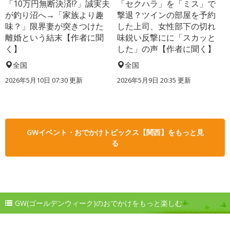
「10万円無断決済!?」誠実夫
「セクハラ」を「ミス」で
が釣り沼へ→「家族より趣
撃退？ツインの部屋を予約
味？」限界妻が突きつけた
した上司、女性部下の切れ
離婚という結末【作者に聞
味鋭い反撃にに「スカッと
く】
した」の声【作者に聞く】
全国
全国
2026年5月10日 07:30 更新
2026年5月9日 20:35 更新
GWイベント・おでかけトピックス【関西】をもっと見
る
GW(ゴールデンウィーク)のおでかけをもっと楽しむ