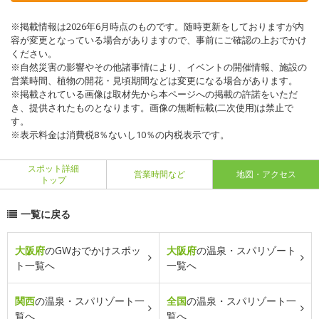
※掲載情報は2026年6月時点のものです。随時更新をしておりますが内
容が変更となっている場合がありますので、事前にご確認の上おでかけ
ください。
※自然災害の影響やその他諸事情により、イベントの開催情報、施設の
営業時間、植物の開花・見頃期間などは変更になる場合があります。
※掲載されている画像は取材先から本ページへの掲載の許諾をいただ
き、提供されたものとなります。画像の無断転載(二次使用)は禁止で
す。
※表示料金は消費税8％ないし10％の内税表示です。
スポット詳細
営業時間など
地図・アクセス
トップ
一覧に戻る
大阪府
のGWおでかけスポッ
大阪府
の温泉・スパリゾート
ト一覧へ
一覧へ
関西
の温泉・スパリゾート一
全国
の温泉・スパリゾート一
覧へ
覧へ