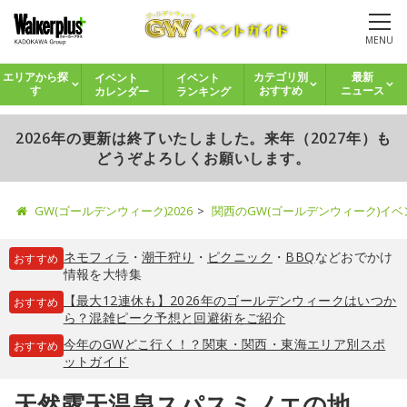
MENU
イベント
イベント
エリアから探
カテゴリ別
最新
カレンダー
ランキング
す
おすすめ
ニュース
2026年の更新は終了いたしました。来年（2027年）も
どうぞよろしくお願いします。
GW(ゴールデンウィーク)2026
関西のGW(ゴールデンウィーク)イ
ネモフィラ
・
潮干狩り
・
ピクニック
・
BBQ
などおでかけ
おすすめ
情報を大特集
【最大12連休も】2026年のゴールデンウィークはいつか
おすすめ
ら？混雑ピーク予想と回避術をご紹介
今年のGWどこ行く！？関東・関西・東海エリア別スポ
おすすめ
ットガイド
天然露天温泉スパスミノエの地