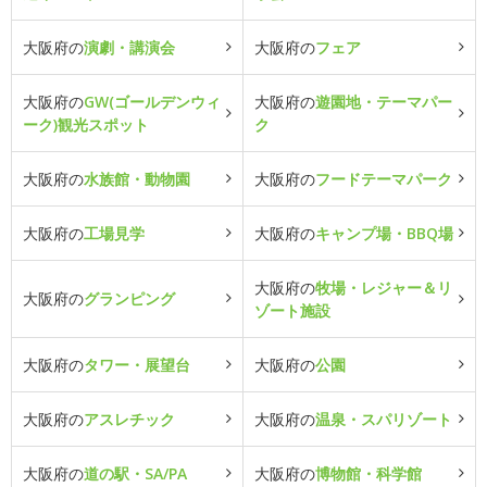
大阪府の
演劇・講演会
大阪府の
フェア
大阪府の
GW(ゴールデンウィ
大阪府の
遊園地・テーマパー
ーク)観光スポット
ク
大阪府の
水族館・動物園
大阪府の
フードテーマパーク
大阪府の
工場見学
大阪府の
キャンプ場・BBQ場
大阪府の
牧場・レジャー＆リ
大阪府の
グランピング
ゾート施設
大阪府の
タワー・展望台
大阪府の
公園
大阪府の
アスレチック
大阪府の
温泉・スパリゾート
大阪府の
道の駅・SA/PA
大阪府の
博物館・科学館