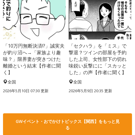
「10万円無断決済!?」誠実夫
「セクハラ」を「ミス」で
が釣り沼へ→「家族より趣
撃退？ツインの部屋を予約
味？」限界妻が突きつけた
した上司、女性部下の切れ
離婚という結末【作者に聞
味鋭い反撃にに「スカッと
く】
した」の声【作者に聞く】
全国
全国
2026年5月10日 07:30 更新
2026年5月9日 20:35 更新
GWイベント・おでかけトピックス【関西】をもっと見
る