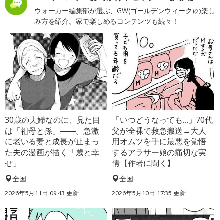
ウォーカー編集部が選ぶ、GW(ゴールデンウィーク)の楽し
み方を紹介。家で楽しめるコンテンツも続々！
30歳の夫婦なのに、見た目
「いつどうなっても…」70代
は「祖母と孫」――。急激
父が全裸で救急搬送→大人
に老いる妻と成長が止まっ
用オムツを手に最悪を覚悟
た夫の漫画が描く「歳と幸
するアラサー娘の痛切な実
せ」
情【作者に聞く】
全国
全国
2026年5月11日 09:43 更新
2026年5月10日 17:35 更新