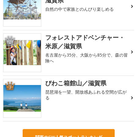
滋賀県
自然の中で家族とのんびり楽しめる
フォレストアドベンチャー・
2
米原／滋賀県
名古屋から35分、大阪から85分で、森の冒
険へ
びわこ箱館山／滋賀県
3
琵琶湖を一望、開放感あふれる空間が広が
る