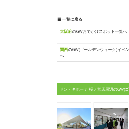
一覧に戻る
大阪府
のGWおでかけスポット一覧へ
関西
のGW(ゴールデンウィーク)イベ
へ
ドン・キホーテ 桜ノ宮店周辺のGW(