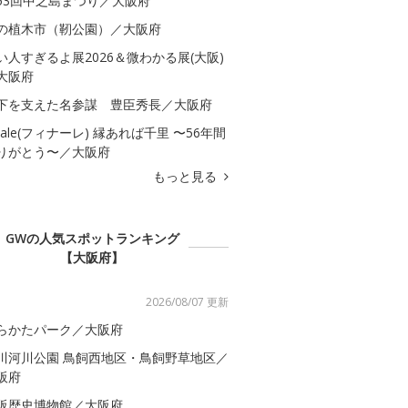
53回中之島まつり／大阪府
の植木市（靭公園）／大阪府
い人すぎるよ展2026＆微わかる展(大阪)
大阪府
下を支えた名参謀 豊臣秀長／大阪府
inale(フィナーレ) 縁あれば千里 〜56年間
りがとう〜／大阪府
もっと見る
GWの人気スポットランキング
【大阪府】
2026/08/07 更新
らかたパーク／大阪府
川河川公園 鳥飼西地区・鳥飼野草地区／
阪府
阪歴史博物館／大阪府