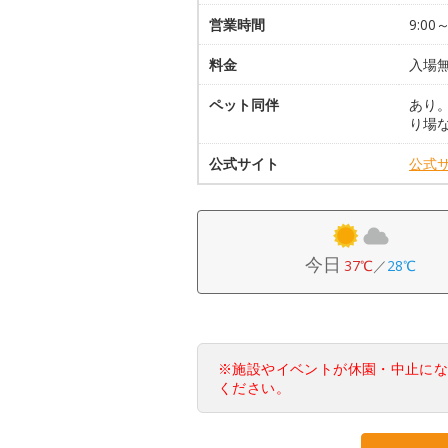
営業時間
9:0
料金
入場
ペット同伴
あり
り場
公式サイト
公式
今日
37℃
／
28℃
※施設やイベントが休園・中止に
ください。