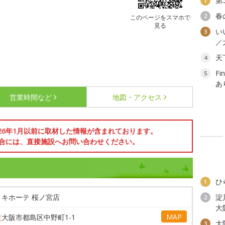
第
1
春
2
このページをスマホで
見る
い
3
／
天
4
F
5
あ
営業時間など
地図・アクセス
026年1月以前に取材した情報が含まれております。
合には、直接施設へお問い合わせください。
タ
ひ
1
・キホーテ 桜ノ宮店
淀
2
大
MAP
府
大阪市都島区中野町1-1
大
3