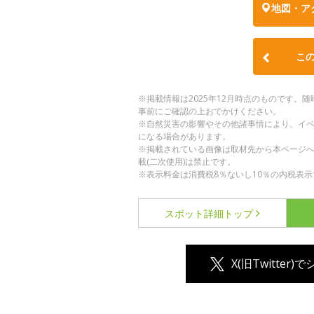
地図・ア
こ
※掲載情報は2025年12月時点のものです
事前にご確認の上おでかけください。
※自然災害の影響やその他諸事情により、イ
になる場合があります。
※掲載されている画像は取材先から本ページ
載(二次使用)は禁止です。
※表示料金は消費税8％ないし10％の内税表示
スポット詳細
トップ
X(旧Twitter)