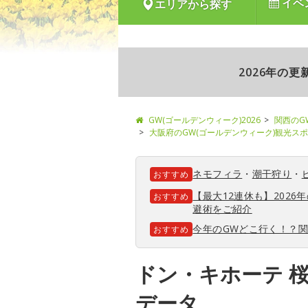
イベ
エリアから探す
2026年の
GW(ゴールデンウィーク)2026
関西のG
大阪府のGW(ゴールデンウィーク)観光ス
ネモフィラ
・
潮干狩り
・
おすすめ
【最大12連休も】202
おすすめ
避術をご紹介
今年のGWどこ行く！？
おすすめ
ドン・キホーテ 
データ