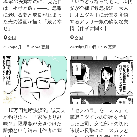
30歳の夫婦なのに、見た目
「いつどうなっても…」70代
は「祖母と孫」――。急激
父が全裸で救急搬送→大人
に老いる妻と成長が止まっ
用オムツを手に最悪を覚悟
た夫の漫画が描く「歳と幸
するアラサー娘の痛切な実
せ」
情【作者に聞く】
全国
全国
2026年5月11日 09:43 更新
2026年5月10日 17:35 更新
「10万円無断決済!?」誠実夫
「セクハラ」を「ミス」で
が釣り沼へ→「家族より趣
撃退？ツインの部屋を予約
味？」限界妻が突きつけた
した上司、女性部下の切れ
離婚という結末【作者に聞
味鋭い反撃にに「スカッと