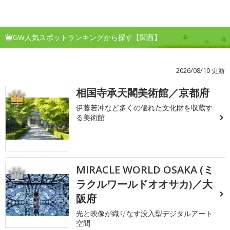
GW人気スポットランキングから探す【関西】
2026/08/10 更新
相国寺承天閣美術館／京都府
1
伊藤若冲など多くの優れた文化財を収蔵す
る美術館
MIRACLE WORLD OSAKA (ミ
2
ラクルワールドオオサカ)／大
阪府
光と映像が織りなす没入型デジタルアート
空間