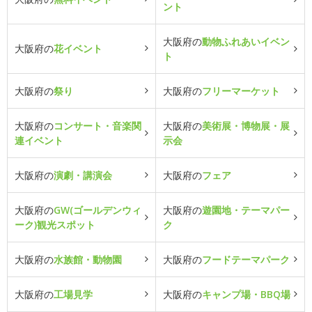
ント
大阪府の
動物ふれあいイベン
大阪府の
花イベント
ト
大阪府の
祭り
大阪府の
フリーマーケット
大阪府の
コンサート・音楽関
大阪府の
美術展・博物展・展
連イベント
示会
大阪府の
演劇・講演会
大阪府の
フェア
大阪府の
GW(ゴールデンウィ
大阪府の
遊園地・テーマパー
ーク)観光スポット
ク
大阪府の
水族館・動物園
大阪府の
フードテーマパーク
大阪府の
工場見学
大阪府の
キャンプ場・BBQ場