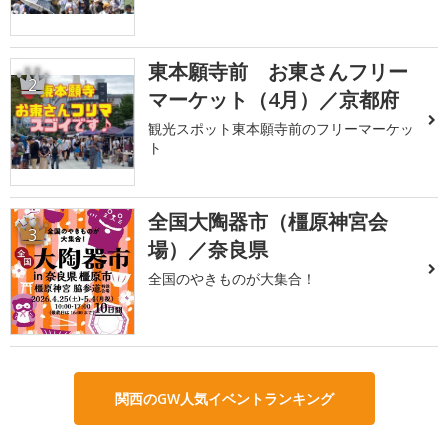
東本願寺前 お東さんフリー
2
マーケット（4月）／京都府
観光スポット東本願寺前のフリーマーケッ
ト
全国大陶器市（橿原神宮会
3
場）／奈良県
全国のやきものが大集合！
関西のGW人気イベントランキング