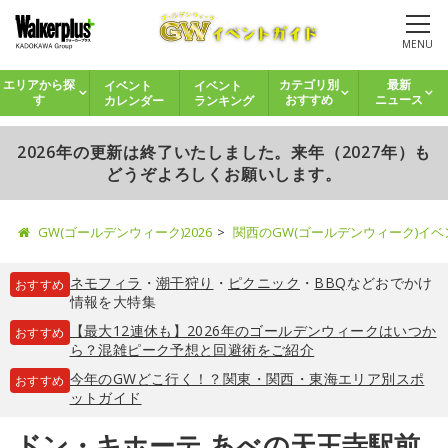
MENU
イベント
イベント
エリアから探
カテゴリ別
最新
カレンダー
ランキング
す
おすすめ
ニュース
2026年の更新は終了いたしました。来年（2027年）も
どうぞよろしくお願いします。
GW(ゴールデンウィーク)2026
関西のGW(ゴールデンウィーク)イ
ネモフィラ
・
潮干狩り
・
ピクニック
・
BBQ
などおでかけ
おすすめ
情報を大特集
【最大12連休も】2026年のゴールデンウィークはいつか
おすすめ
ら？混雑ピーク予想と回避術をご紹介
今年のGWどこ行く！？関東・関西・東海エリア別スポ
おすすめ
ットガイド
ドン・キホーテ あべの天王寺駅前