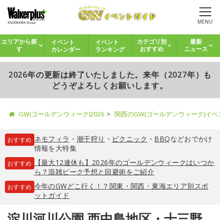
MENU
イベント
イベント
エリアから探
カテゴリ別
最新
カレンダー
ランキング
す
おすすめ
ニュース
2026年の更新は終了いたしました。来年（2027年）も
どうぞよろしくお願いします。
GW(ゴールデンウィーク)2026
関西のGW(ゴールデンウィーク)イ
ネモフィラ
・
潮干狩り
・
ピクニック
・
BBQ
などおでかけ
おすすめ
情報を大特集
【最大12連休も】2026年のゴールデンウィークはいつか
おすすめ
ら？混雑ピーク予想と回避術をご紹介
今年のGWどこ行く！？関東・関西・東海エリア別スポ
おすすめ
ットガイド
淀川河川公園 西中島地区・十三野