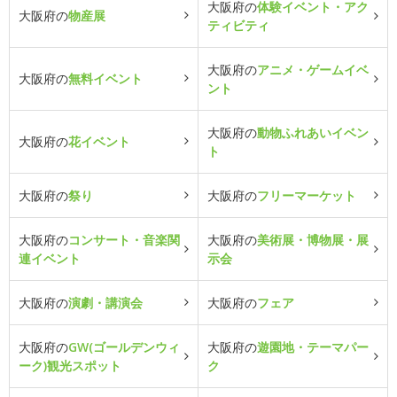
大阪府の
体験イベント・アク
大阪府の
物産展
ティビティ
大阪府の
アニメ・ゲームイベ
大阪府の
無料イベント
ント
大阪府の
動物ふれあいイベン
大阪府の
花イベント
ト
大阪府の
祭り
大阪府の
フリーマーケット
大阪府の
コンサート・音楽関
大阪府の
美術展・博物展・展
連イベント
示会
大阪府の
演劇・講演会
大阪府の
フェア
大阪府の
GW(ゴールデンウィ
大阪府の
遊園地・テーマパー
ーク)観光スポット
ク