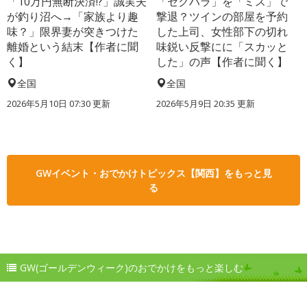
「10万円無断決済!?」誠実夫
「セクハラ」を「ミス」で
が釣り沼へ→「家族より趣
撃退？ツインの部屋を予約
味？」限界妻が突きつけた
した上司、女性部下の切れ
離婚という結末【作者に聞
味鋭い反撃にに「スカッと
く】
した」の声【作者に聞く】
全国
全国
2026年5月10日 07:30 更新
2026年5月9日 20:35 更新
GWイベント・おでかけトピックス【関西】をもっと見
る
GW(ゴールデンウィーク)のおでかけをもっと楽しむ