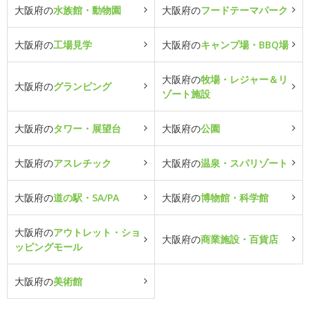
大阪府の
水族館・動物園
大阪府の
フードテーマパーク
大阪府の
工場見学
大阪府の
キャンプ場・BBQ場
大阪府の
牧場・レジャー＆リ
大阪府の
グランピング
ゾート施設
大阪府の
タワー・展望台
大阪府の
公園
大阪府の
アスレチック
大阪府の
温泉・スパリゾート
大阪府の
道の駅・SA/PA
大阪府の
博物館・科学館
大阪府の
アウトレット・ショ
大阪府の
商業施設・百貨店
ッピングモール
大阪府の
美術館