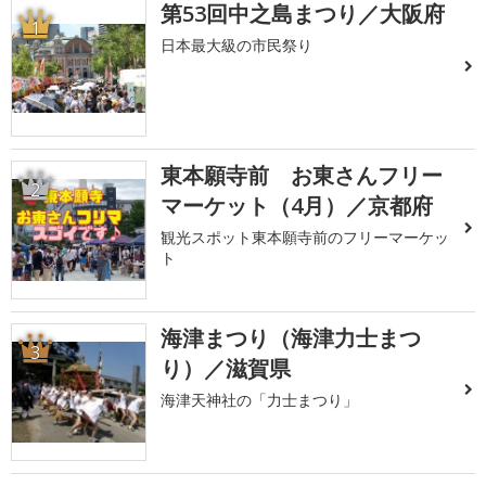
第53回中之島まつり／大阪府
1
日本最大級の市民祭り
東本願寺前 お東さんフリー
2
マーケット（4月）／京都府
観光スポット東本願寺前のフリーマーケッ
ト
海津まつり（海津力士まつ
3
り）／滋賀県
海津天神社の「力士まつり」