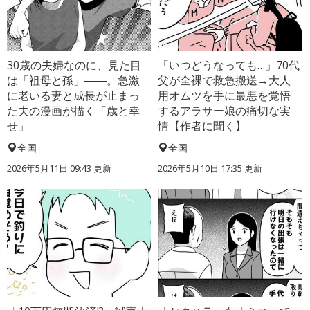
30歳の夫婦なのに、見た目
「いつどうなっても…」70代
は「祖母と孫」――。急激
父が全裸で救急搬送→大人
に老いる妻と成長が止まっ
用オムツを手に最悪を覚悟
た夫の漫画が描く「歳と幸
するアラサー娘の痛切な実
せ」
情【作者に聞く】
全国
全国
2026年5月11日 09:43 更新
2026年5月10日 17:35 更新