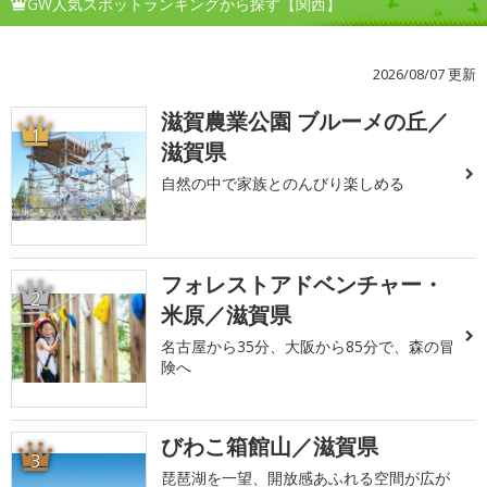
GW人気スポットランキングから探す【関西】
2026/08/07 更新
滋賀農業公園 ブルーメの丘／
1
滋賀県
自然の中で家族とのんびり楽しめる
フォレストアドベンチャー・
2
米原／滋賀県
名古屋から35分、大阪から85分で、森の冒
険へ
びわこ箱館山／滋賀県
3
琵琶湖を一望、開放感あふれる空間が広が