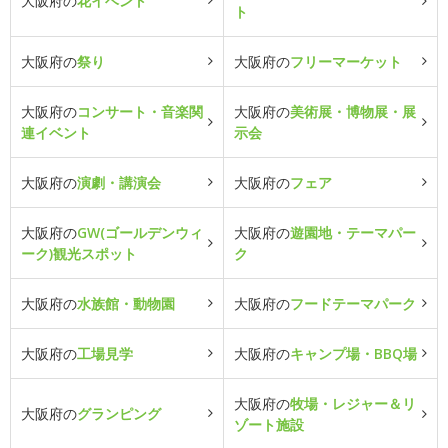
大阪府の
花イベント
ト
大阪府の
祭り
大阪府の
フリーマーケット
大阪府の
コンサート・音楽関
大阪府の
美術展・博物展・展
連イベント
示会
大阪府の
演劇・講演会
大阪府の
フェア
大阪府の
GW(ゴールデンウィ
大阪府の
遊園地・テーマパー
ーク)観光スポット
ク
大阪府の
水族館・動物園
大阪府の
フードテーマパーク
大阪府の
工場見学
大阪府の
キャンプ場・BBQ場
大阪府の
牧場・レジャー＆リ
大阪府の
グランピング
ゾート施設