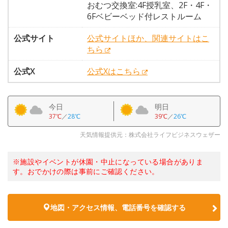
おむつ交換室:4F授乳室、2F・4F・
6Fベビーベッド付レストルーム
公式サイト
公式サイトほか、関連サイトはこ
ちら
公式X
公式Xはこちら
今日
明日
37℃
／
28℃
39℃
／
26℃
天気情報提供元：株式会社ライフビジネスウェザー
※施設やイベントが休園・中止になっている場合がありま
す。おでかけの際は事前にご確認ください。
地図・アクセス情報、電話番号を確認する