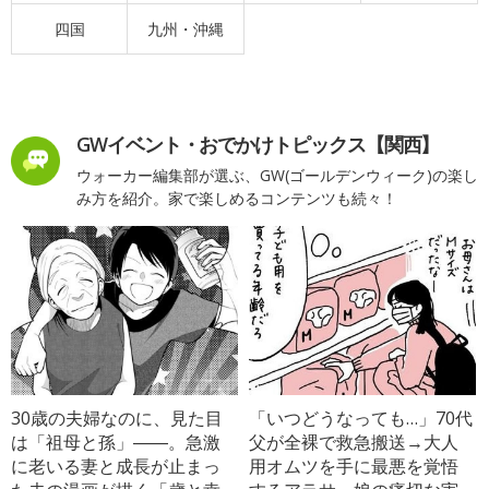
四国
九州・沖縄
GWイベント・おでかけトピックス【関西】
ウォーカー編集部が選ぶ、GW(ゴールデンウィーク)の楽し
み方を紹介。家で楽しめるコンテンツも続々！
30歳の夫婦なのに、見た目
「いつどうなっても…」70代
は「祖母と孫」――。急激
父が全裸で救急搬送→大人
に老いる妻と成長が止まっ
用オムツを手に最悪を覚悟