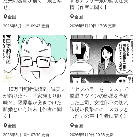
た夫の漫画が描く「歳と幸
するアラサー娘の痛切な実
せ」
情【作者に聞く】
全国
全国
2026年5月11日 09:43 更新
2026年5月10日 17:35 更新
「10万円無断決済!?」誠実夫
「セクハラ」を「ミス」で
が釣り沼へ→「家族より趣
撃退？ツインの部屋を予約
味？」限界妻が突きつけた
した上司、女性部下の切れ
離婚という結末【作者に聞
味鋭い反撃にに「スカッと
く】
した」の声【作者に聞く】
全国
全国
2026年5月10日 07:30 更新
2026年5月9日 20:35 更新