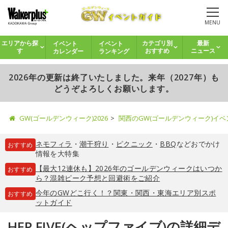
MENU
イベント
イベント
エリアから探
カテゴリ別
最新
カレンダー
ランキング
す
おすすめ
ニュース
2026年の更新は終了いたしました。来年（2027年）も
どうぞよろしくお願いします。
GW(ゴールデンウィーク)2026
関西のGW(ゴールデンウィーク)イ
ネモフィラ
・
潮干狩り
・
ピクニック
・
BBQ
などおでかけ
おすすめ
情報を大特集
【最大12連休も】2026年のゴールデンウィークはいつか
おすすめ
ら？混雑ピーク予想と回避術をご紹介
今年のGWどこ行く！？関東・関西・東海エリア別スポ
おすすめ
ットガイド
HEP FIVE(ヘップファイブ)の詳細デ