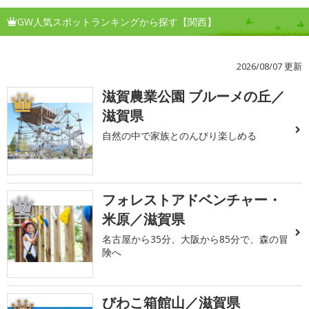
GW人気スポットランキングから探す【関西】
2026/08/07 更新
滋賀農業公園 ブルーメの丘／
1
滋賀県
自然の中で家族とのんびり楽しめる
フォレストアドベンチャー・
2
米原／滋賀県
名古屋から35分、大阪から85分で、森の冒
険へ
びわこ箱館山／滋賀県