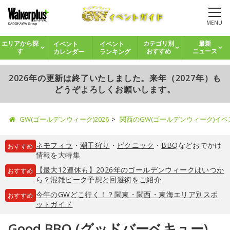
MENU
イベント
イベント
エリアから探
カテゴリ別
最新
カレンダー
ランキング
す
おすすめ
ニュース
2026年の更新は終了いたしました。来年（2027年）も
どうぞよろしくお願いします。
GW(ゴールデンウィーク)2026
関西のGW(ゴールデンウィーク)イ
ネモフィラ
・
潮干狩り
・
ピクニック
・
BBQ
などおでかけ
おすすめ
情報を大特集
【最大12連休も】2026年のゴールデンウィークはいつか
おすすめ
ら？混雑ピーク予想と回避術をご紹介
今年のGWどこ行く！？関東・関西・東海エリア別スポ
おすすめ
ットガイド
Good BBQ (グッドバーベキュー)