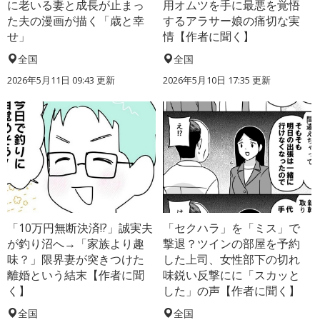
に老いる妻と成長が止まっ
用オムツを手に最悪を覚悟
た夫の漫画が描く「歳と幸
するアラサー娘の痛切な実
せ」
情【作者に聞く】
全国
全国
2026年5月11日 09:43 更新
2026年5月10日 17:35 更新
「10万円無断決済!?」誠実夫
「セクハラ」を「ミス」で
が釣り沼へ→「家族より趣
撃退？ツインの部屋を予約
味？」限界妻が突きつけた
した上司、女性部下の切れ
離婚という結末【作者に聞
味鋭い反撃にに「スカッと
く】
した」の声【作者に聞く】
全国
全国