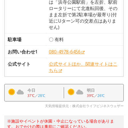
は「浜寺公園駅前」を左折、駅前
ロータリーにて北進転回後、その
まま左折で第2駐車場が最寄り(付
近にUターン可の交差点はありま
せん)
駐車場
〇 有料
お問い合わせ1
080-4978-6456
公式サイト
公式サイトほか、関連サイトはこ
ちら
今日
明日
37℃
／
28℃
39℃
／
26℃
天気情報提供元：株式会社ライフビジネスウェザー
※施設やイベントが休園・中止になっている場合がありま
す。おでかけの際は事前にご確認ください。