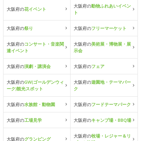
大阪府の
動物ふれあいイベン
大阪府の
花イベント
ト
大阪府の
祭り
大阪府の
フリーマーケット
大阪府の
コンサート・音楽関
大阪府の
美術展・博物展・展
連イベント
示会
大阪府の
演劇・講演会
大阪府の
フェア
大阪府の
GW(ゴールデンウィ
大阪府の
遊園地・テーマパー
ーク)観光スポット
ク
大阪府の
水族館・動物園
大阪府の
フードテーマパーク
大阪府の
工場見学
大阪府の
キャンプ場・BBQ場
大阪府の
牧場・レジャー＆リ
大阪府の
グランピング