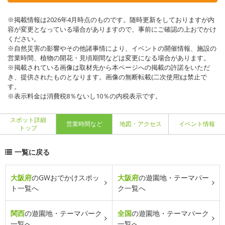
※掲載情報は2026年4月時点のものです。随時更新をしておりますが内
容が変更となっている場合がありますので、事前にご確認の上おでかけ
ください。
※自然災害の影響やその他諸事情により、イベントの開催情報、施設の
営業時間、植物の開花・見頃期間などは変更になる場合があります。
※掲載されている画像は取材先から本ページへの掲載の許諾をいただ
き、提供されたものとなります。画像の無断転載(二次使用)は禁止で
す。
※表示料金は消費税8％ないし10％の内税表示です。
スポット詳細
営業時間など
地図・アクセス
イベント情報
トップ
一覧に戻る
大阪府
のGWおでかけスポッ
大阪府
の遊園地・テーマパー
ト一覧へ
ク一覧へ
関西
の遊園地・テーマパーク
全国
の遊園地・テーマパーク
一覧へ
一覧へ