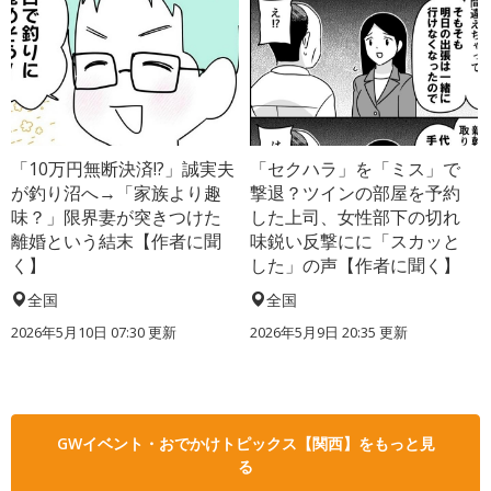
「10万円無断決済!?」誠実夫
「セクハラ」を「ミス」で
が釣り沼へ→「家族より趣
撃退？ツインの部屋を予約
味？」限界妻が突きつけた
した上司、女性部下の切れ
離婚という結末【作者に聞
味鋭い反撃にに「スカッと
く】
した」の声【作者に聞く】
全国
全国
2026年5月10日 07:30 更新
2026年5月9日 20:35 更新
GWイベント・おでかけトピックス【関西】をもっと見
る