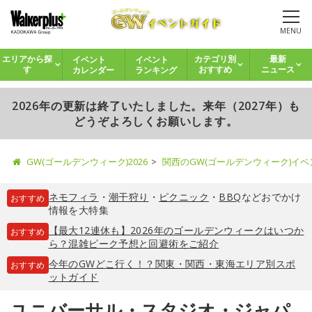
MENU
イベント
イベント
エリアから探
カテゴリ別
最新
カレンダー
ランキング
す
おすすめ
ニュース
2026年の更新は終了いたしました。来年（2027年）も
どうぞよろしくお願いします。
GW(ゴールデンウィーク)2026
関西のGW(ゴールデンウィーク)イ
ネモフィラ
・
潮干狩り
・
ピクニック
・
BBQ
などおでかけ
おすすめ
情報を大特集
【最大12連休も】2026年のゴールデンウィークはいつか
おすすめ
ら？混雑ピーク予想と回避術をご紹介
今年のGWどこ行く！？関東・関西・東海エリア別スポ
おすすめ
ットガイド
ユニバーサル・スタジオ・ジャパ