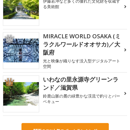
伊藤若冲など多くの優れた文化財を収蔵す
る美術館
MIRACLE WORLD OSAKA (ミ
2
ラクルワールドオオサカ)／大
阪府
光と映像が織りなす没入型デジタルアート
空間
いわなの里永源寺グリーンラ
3
ンド／滋賀県
鈴鹿山脈の麓の緑豊かな渓流で釣りとバー
ベキュー