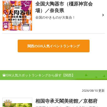
全国大陶器市（橿原神宮会
3
場）／奈良県
全国のやきものが大集合！
関西のGW人気イベントランキング
GW人気スポットランキングから探す【関西】
2026/08/10 更新
相国寺承天閣美術館／京都府
1