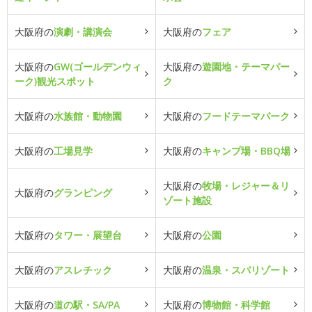
大阪府の
演劇・講演会
大阪府の
フェア
大阪府の
GW(ゴールデンウィ
大阪府の
遊園地・テーマパー
ーク)観光スポット
ク
大阪府の
水族館・動物園
大阪府の
フードテーマパーク
大阪府の
工場見学
大阪府の
キャンプ場・BBQ場
大阪府の
牧場・レジャー＆リ
大阪府の
グランピング
ゾート施設
大阪府の
タワー・展望台
大阪府の
公園
大阪府の
アスレチック
大阪府の
温泉・スパリゾート
大阪府の
道の駅・SA/PA
大阪府の
博物館・科学館