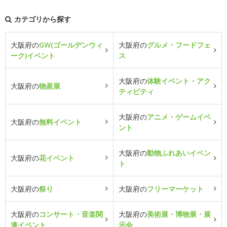
カテゴリから探す
大阪府の
GW(ゴールデンウィ
大阪府の
グルメ・フードフェ
ーク)イベント
ス
大阪府の
体験イベント・アク
大阪府の
物産展
ティビティ
大阪府の
アニメ・ゲームイベ
大阪府の
無料イベント
ント
大阪府の
動物ふれあいイベン
大阪府の
花イベント
ト
大阪府の
祭り
大阪府の
フリーマーケット
大阪府の
コンサート・音楽関
大阪府の
美術展・博物展・展
連イベント
示会