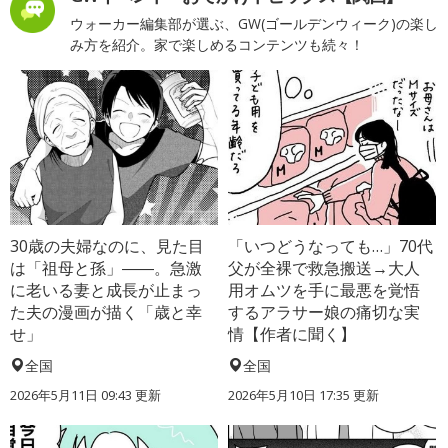
ウォーカー編集部が選ぶ、GW(ゴールデンウィーク)の楽し
み方を紹介。家で楽しめるコンテンツも続々！
30歳の夫婦なのに、見た目
「いつどうなっても…」70代
は「祖母と孫」――。急激
父が全裸で救急搬送→大人
に老いる妻と成長が止まっ
用オムツを手に最悪を覚悟
た夫の漫画が描く「歳と幸
するアラサー娘の痛切な実
せ」
情【作者に聞く】
全国
全国
2026年5月11日 09:43 更新
2026年5月10日 17:35 更新