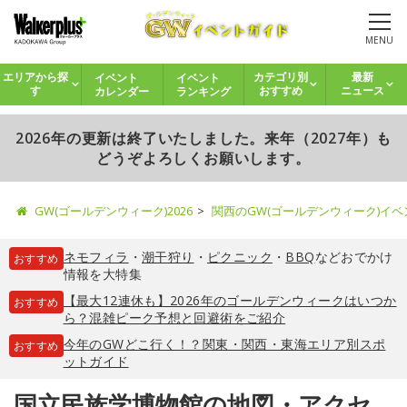
MENU
イベント
イベント
エリアから探
カテゴリ別
最新
カレンダー
ランキング
す
おすすめ
ニュース
2026年の更新は終了いたしました。来年（2027年）も
どうぞよろしくお願いします。
GW(ゴールデンウィーク)2026
関西のGW(ゴールデンウィーク)イ
ネモフィラ
・
潮干狩り
・
ピクニック
・
BBQ
などおでかけ
おすすめ
情報を大特集
【最大12連休も】2026年のゴールデンウィークはいつか
おすすめ
ら？混雑ピーク予想と回避術をご紹介
今年のGWどこ行く！？関東・関西・東海エリア別スポ
おすすめ
ットガイド
国立民族学博物館の地図・アクセ