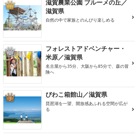
滋賀農業公園 ブルーメの丘／
1
滋賀県
自然の中で家族とのんびり楽しめる
フォレストアドベンチャー・
2
米原／滋賀県
名古屋から35分、大阪から85分で、森の冒
険へ
びわこ箱館山／滋賀県
3
琵琶湖を一望、開放感あふれる空間が広が
る