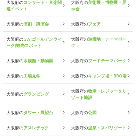
大阪府の
コンサート・音楽関
大阪府の
美術展・博物展・展
連イベント
示会
大阪府の
演劇・講演会
大阪府の
フェア
大阪府の
GW(ゴールデンウィ
大阪府の
遊園地・テーマパー
ーク)観光スポット
ク
大阪府の
水族館・動物園
大阪府の
フードテーマパーク
大阪府の
工場見学
大阪府の
キャンプ場・BBQ場
大阪府の
牧場・レジャー＆リ
大阪府の
グランピング
ゾート施設
大阪府の
タワー・展望台
大阪府の
公園
大阪府の
アスレチック
大阪府の
温泉・スパリゾート