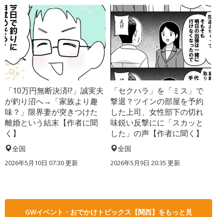
「10万円無断決済!?」誠実夫
「セクハラ」を「ミス」で
が釣り沼へ→「家族より趣
撃退？ツインの部屋を予約
味？」限界妻が突きつけた
した上司、女性部下の切れ
離婚という結末【作者に聞
味鋭い反撃にに「スカッと
く】
した」の声【作者に聞く】
全国
全国
2026年5月10日 07:30 更新
2026年5月9日 20:35 更新
GWイベント・おでかけトピックス【関西】をもっと見