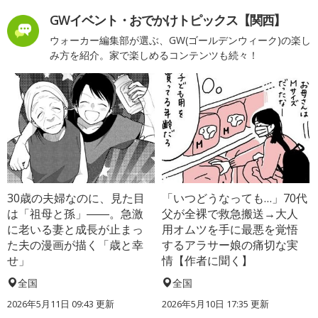
GWイベント・おでかけトピックス【関西】
ウォーカー編集部が選ぶ、GW(ゴールデンウィーク)の楽し
み方を紹介。家で楽しめるコンテンツも続々！
30歳の夫婦なのに、見た目
「いつどうなっても…」70代
は「祖母と孫」――。急激
父が全裸で救急搬送→大人
に老いる妻と成長が止まっ
用オムツを手に最悪を覚悟
た夫の漫画が描く「歳と幸
するアラサー娘の痛切な実
せ」
情【作者に聞く】
全国
全国
2026年5月11日 09:43 更新
2026年5月10日 17:35 更新