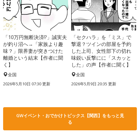
「10万円無断決済!?」誠実夫
「セクハラ」を「ミス」で
が釣り沼へ→「家族より趣
撃退？ツインの部屋を予約
味？」限界妻が突きつけた
した上司、女性部下の切れ
離婚という結末【作者に聞
味鋭い反撃にに「スカッと
く】
した」の声【作者に聞く】
全国
全国
2026年5月10日 07:30 更新
2026年5月9日 20:35 更新
GWイベント・おでかけトピックス【関西】をもっと見
る