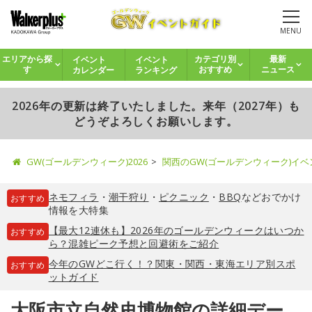
MENU
イベント
イベント
エリアから探
カテゴリ別
最新
カレンダー
ランキング
す
おすすめ
ニュース
2026年の更新は終了いたしました。来年（2027年）も
どうぞよろしくお願いします。
GW(ゴールデンウィーク)2026
関西のGW(ゴールデンウィーク)イ
ネモフィラ
・
潮干狩り
・
ピクニック
・
BBQ
などおでかけ
おすすめ
情報を大特集
【最大12連休も】2026年のゴールデンウィークはいつか
おすすめ
ら？混雑ピーク予想と回避術をご紹介
今年のGWどこ行く！？関東・関西・東海エリア別スポ
おすすめ
ットガイド
大阪市立自然史博物館の詳細デー