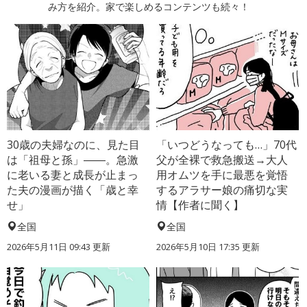
み方を紹介。家で楽しめるコンテンツも続々！
30歳の夫婦なのに、見た目
「いつどうなっても…」70代
は「祖母と孫」――。急激
父が全裸で救急搬送→大人
に老いる妻と成長が止まっ
用オムツを手に最悪を覚悟
た夫の漫画が描く「歳と幸
するアラサー娘の痛切な実
せ」
情【作者に聞く】
全国
全国
2026年5月11日 09:43 更新
2026年5月10日 17:35 更新