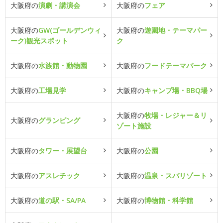
大阪府の
演劇・講演会
大阪府の
フェア
大阪府の
GW(ゴールデンウィ
大阪府の
遊園地・テーマパー
ーク)観光スポット
ク
大阪府の
水族館・動物園
大阪府の
フードテーマパーク
大阪府の
工場見学
大阪府の
キャンプ場・BBQ場
大阪府の
牧場・レジャー＆リ
大阪府の
グランピング
ゾート施設
大阪府の
タワー・展望台
大阪府の
公園
大阪府の
アスレチック
大阪府の
温泉・スパリゾート
大阪府の
道の駅・SA/PA
大阪府の
博物館・科学館