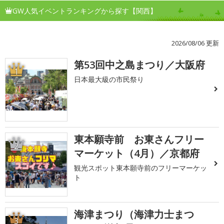
GW人気イベントランキングから探す【関西】
2026/08/06 更新
第53回中之島まつり／大阪府
1
日本最大級の市民祭り
東本願寺前 お東さんフリー
2
マーケット（4月）／京都府
観光スポット東本願寺前のフリーマーケッ
ト
海津まつり（海津力士まつ
3