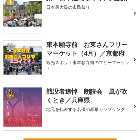
1
日本最大級の市民祭り
東本願寺前 お東さんフリー
2
マーケット（4月）／京都府
観光スポット東本願寺前のフリーマーケッ
ト
戦没者追悼 朗読会 風が吹
3
くとき／兵庫県
地元を代表する名優の豪華カップリング