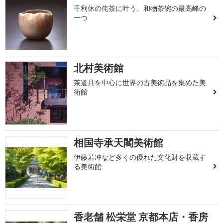
千利休の侘茶に叶う、和物茶碗の最高峰の
一つ
北村美術館
茶道具を中心に世界の古美術品を集めた美
術館
相国寺承天閣美術館
伊藤若冲など多くの優れた文化財を収蔵す
る美術館
香老舗 松栄堂 京都本店・香房