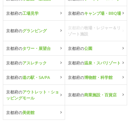
京都府の
工場見学
京都府の
キャンプ場・BBQ場
京都府の
牧場・レジャー＆リ
京都府の
グランピング
ゾート施設
京都府の
タワー・展望台
京都府の
公園
京都府の
アスレチック
京都府の
温泉・スパリゾート
京都府の
道の駅・SA/PA
京都府の
博物館・科学館
京都府の
アウトレット・ショ
京都府の
商業施設・百貨店
ッピングモール
京都府の
美術館