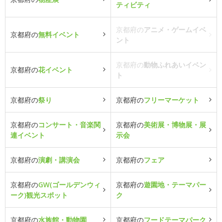
ティビティ
京都府の
アニメ・ゲームイベ
京都府の
無料イベント
ント
京都府の
動物ふれあいイベン
京都府の
花イベント
ト
京都府の
祭り
京都府の
フリーマーケット
京都府の
コンサート・音楽関
京都府の
美術展・博物展・展
連イベント
示会
京都府の
演劇・講演会
京都府の
フェア
京都府の
GW(ゴールデンウィ
京都府の
遊園地・テーマパー
ーク)観光スポット
ク
京都府の
水族館・動物園
京都府の
フードテーマパーク