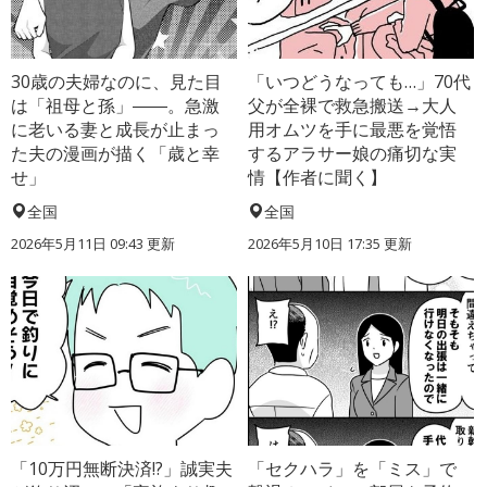
30歳の夫婦なのに、見た目
「いつどうなっても…」70代
は「祖母と孫」――。急激
父が全裸で救急搬送→大人
に老いる妻と成長が止まっ
用オムツを手に最悪を覚悟
た夫の漫画が描く「歳と幸
するアラサー娘の痛切な実
せ」
情【作者に聞く】
全国
全国
2026年5月11日 09:43 更新
2026年5月10日 17:35 更新
「10万円無断決済!?」誠実夫
「セクハラ」を「ミス」で