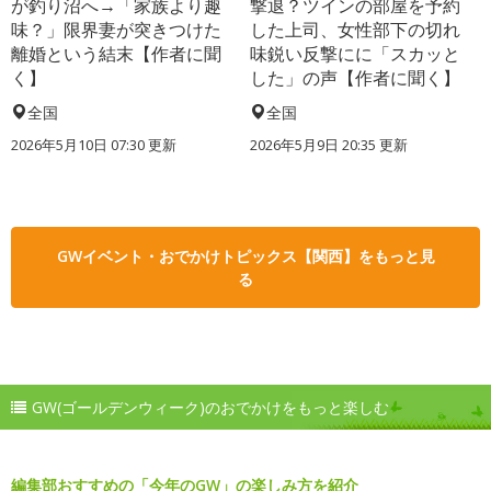
が釣り沼へ→「家族より趣
撃退？ツインの部屋を予約
味？」限界妻が突きつけた
した上司、女性部下の切れ
離婚という結末【作者に聞
味鋭い反撃にに「スカッと
く】
した」の声【作者に聞く】
全国
全国
2026年5月10日 07:30 更新
2026年5月9日 20:35 更新
GWイベント・おでかけトピックス【関西】をもっと見
る
GW(ゴールデンウィーク)のおでかけをもっと楽しむ
編集部おすすめの「今年のGW」の楽しみ方を紹介