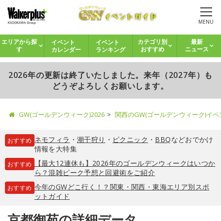
MENU
イベント
イベント
エリアから探
カテゴリ別
最新
カレンダー
ランキング
す
おすすめ
ニュース
2026年の更新は終了いたしました。来年（2027年）も
どうぞよろしくお願いします。
GW(ゴールデンウィーク)2026
関西のGW(ゴールデンウィーク)イ
ネモフィラ
・
潮干狩り
・
ピクニック
・
BBQ
などおでかけ
おすすめ
情報を大特集
【最大12連休も】2026年のゴールデンウィークはいつか
おすすめ
ら？混雑ピーク予想と回避術をご紹介
今年のGWどこ行く！？関東・関西・東海エリア別スポ
おすすめ
ットガイド
京都御苑の詳細データ