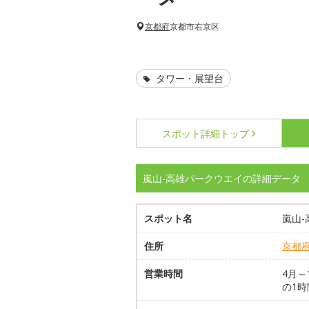
京都府
京都市右京区
タワー・展望台
スポット詳細
トップ
嵐山-高雄パークウエイの詳細データ
スポット名
嵐山
住所
京都
営業時間
4月～
の1