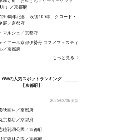
本願寺前 お東さんフリーマーケット
4月）／京都府
館30周年記念 没後100年 クロード・
ネ展／京都府
・マルシェ／京都府
ェイアール京都伊勢丹 コスメフェスティ
ル／京都府
もっと見る
GWの人気スポットランキング
【京都府】
2026/08/06 更新
秦映画村／京都府
丸京都店／京都府
志鐘乳洞公園／京都府
城町森林公園／京都府