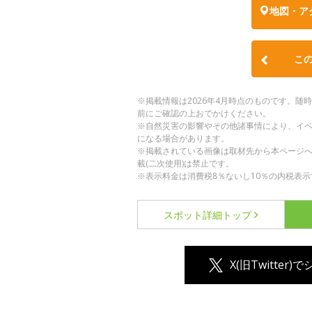
地図・ア
こ
※掲載情報は2026年4月時点のものです。
前にご確認の上おでかけください。
※自然災害の影響やその他諸事情により、イ
になる場合があります。
※掲載されている画像は取材先から本ページ
載(二次使用)は禁止です。
※表示料金は消費税8％ないし10％の内税表示
スポット詳細
トップ
X(旧Twitter)