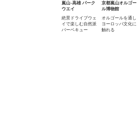
嵐山-高雄 パーク
京都嵐山オルゴー
ウエイ
ル博物館
絶景ドライブウェ
オルゴールを通し
イで楽しむ自然派
ヨーロッパ文化に
バーベキュー
触れる