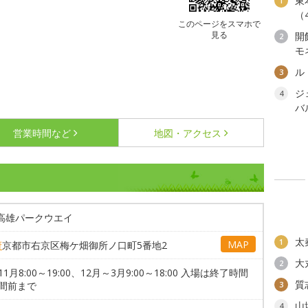
東
1
（
このページをスマホで
見る
開
2
モ
ル
3
ジ
4
バ
営業時間など
地図・アクセス
-高雄パークウエイ
太
1
MAP
府
京都市右京区梅ケ畑御所ノ口町5番地2
大
2
11月8:00～19:00、12月～3月9:00～18:00 入場は終了時間
質
時間前まで
3
山
4