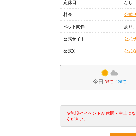
定休日
なし
料金
公式
ペット同伴
あり
公式サイト
公式
公式X
公式
今日
36℃
／
28℃
※施設やイベントが休園・中止に
ください。