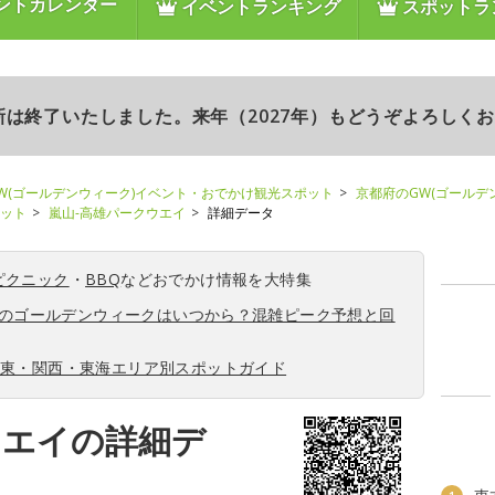
ントカレンダー
イベントランキング
スポットラ
更新は終了いたしました。来年（2027年）もどうぞよろしく
W(ゴールデンウィーク)イベント・おでかけ観光スポット
京都府のGW(ゴールデ
ポット
嵐山-高雄パークウエイ
詳細データ
ピクニック
・
BBQ
などおでかけ情報を大特集
6年のゴールデンウィークはいつから？混雑ピーク予想と回
関東・関西・東海エリア別スポットガイド
ウエイの詳細デ