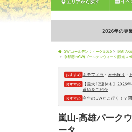
イベ
エリアから探す
2026年の
GW(ゴールデンウィーク)2026
関西のG
京都府のGW(ゴールデンウィーク)観光ス
ネモフィラ
・
潮干狩り
・
おすすめ
【最大12連休も】202
おすすめ
避術をご紹介
今年のGWどこ行く！？
おすすめ
嵐山-高雄パーク
ータ