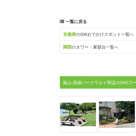
一覧に戻る
京都府
のGWおでかけスポット一覧へ
関西
のタワー・展望台一覧へ
嵐山-高雄パークウエイ周辺のGW(ゴ