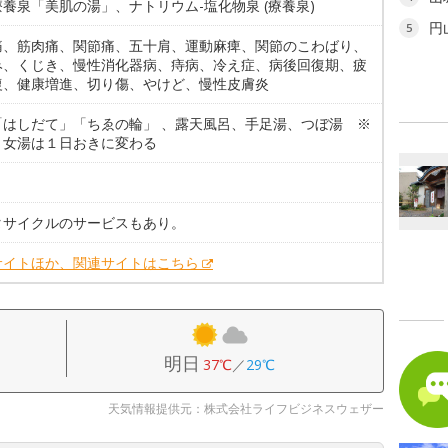
養泉「美肌の湯」、ナトリウム-塩化物泉 (療養泉)
円
5
痛、筋肉痛、関節痛、五十肩、運動麻痺、関節のこわばり、
み、くじき、慢性消化器病、痔病、冷え症、病後回復期、疲
復、健康増進、切り傷、やけど、慢性皮膚炎
「はしだて」「ちゑの輪」 、露天風呂、手足湯、つぼ湯 ※
・女湯は１日おきに変わる
。
タサイクルのサービスもあり。
サイトほか、関連サイトはこちら
明日
37℃
／
29℃
天気情報提供元：株式会社ライフビジネスウェザー