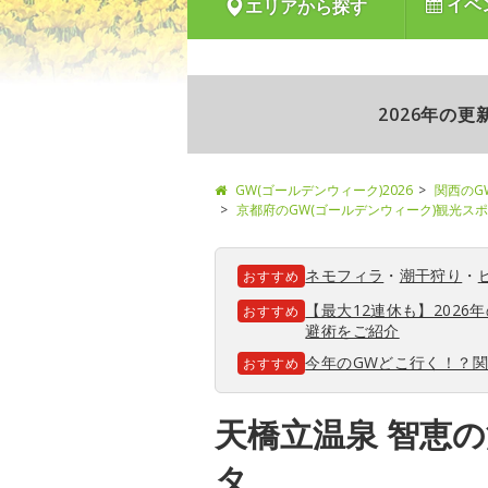
イベ
エリアから探す
2026年の
GW(ゴールデンウィーク)2026
関西のG
京都府のGW(ゴールデンウィーク)観光ス
ネモフィラ
・
潮干狩り
・
おすすめ
【最大12連休も】202
おすすめ
避術をご紹介
今年のGWどこ行く！？
おすすめ
天橋立温泉 智恵
タ