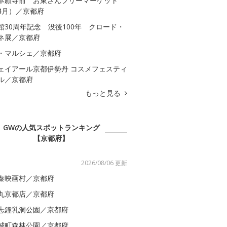
本願寺前 お東さんフリーマーケット
4月）／京都府
館30周年記念 没後100年 クロード・
ネ展／京都府
・マルシェ／京都府
ェイアール京都伊勢丹 コスメフェスティ
ル／京都府
もっと見る
GWの人気スポットランキング
【京都府】
2026/08/06 更新
秦映画村／京都府
丸京都店／京都府
志鐘乳洞公園／京都府
城町森林公園／京都府