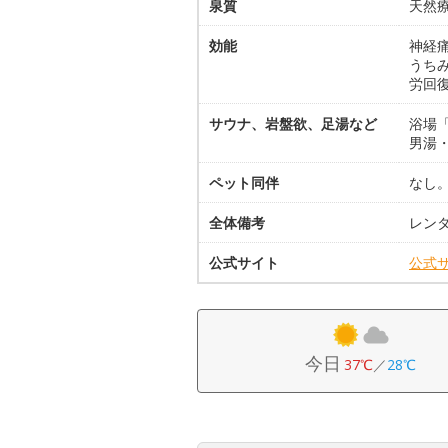
泉質
天然療
効能
神経
うち
労回
サウナ、岩盤欲、足湯など
浴場
男湯
ペット同伴
なし
全体備考
レン
公式サイト
公式
今日
37℃
／
28℃