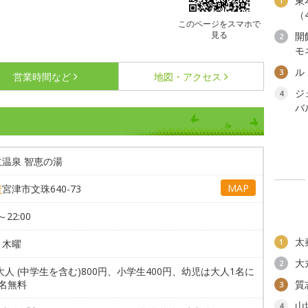
東
1
（
このページをスマホで
見る
開
2
モ
ル
3
営業時間など
地図・アクセス
ジ
4
バ
温泉 智恵の湯
MAP
府
宮津市文珠640-73
～22:00
太
1
・木曜
大
2
大人 (中学生を含む)800円、小学生400円、幼児は大人1名に
名無料
質
3
山
4