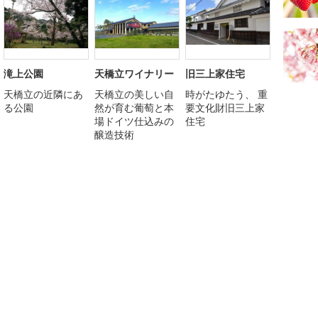
滝上公園
天橋立ワイナリー
旧三上家住宅
天橋立の近隣にあ
天橋立の美しい自
時がたゆたう、 重
る公園
然が育む葡萄と本
要文化財旧三上家
場ドイツ仕込みの
住宅
醸造技術