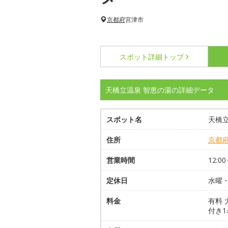
京都府
宮津市
スポット詳細
トップ
天橋立温泉 智恵の湯の詳細データ
スポット名
天橋立
住所
京都
営業時間
12:00
定休日
水曜
料金
有料 
付き1