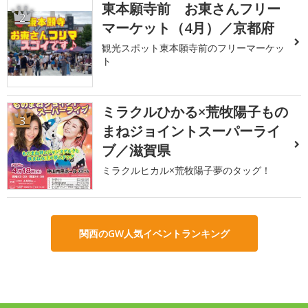
東本願寺前 お東さんフリー
2
マーケット（4月）／京都府
観光スポット東本願寺前のフリーマーケッ
ト
ミラクルひかる×荒牧陽子もの
3
まねジョイントスーパーライ
ブ／滋賀県
ミラクルヒカル×荒牧陽子夢のタッグ！
関西のGW人気イベントランキング