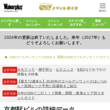
MENU
イベント
イベント
エリアから探
カテゴリ別
最新
カレンダー
ランキング
す
おすすめ
ニュース
2026年の更新は終了いたしました。来年（2027年）も
どうぞよろしくお願いします。
GW(ゴールデンウィーク)2026
関西のGW(ゴールデンウィーク)イ
ネモフィラ
・
潮干狩り
・
ピクニック
・
BBQ
などおでかけ
おすすめ
情報を大特集
【最大12連休も】2026年のゴールデンウィークはいつか
おすすめ
ら？混雑ピーク予想と回避術をご紹介
今年のGWどこ行く！？関東・関西・東海エリア別スポ
おすすめ
ットガイド
京都駅ビルの詳細データ