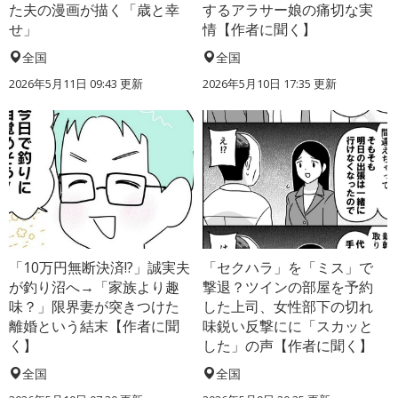
た夫の漫画が描く「歳と幸
するアラサー娘の痛切な実
せ」
情【作者に聞く】
全国
全国
2026年5月11日 09:43 更新
2026年5月10日 17:35 更新
「10万円無断決済!?」誠実夫
「セクハラ」を「ミス」で
が釣り沼へ→「家族より趣
撃退？ツインの部屋を予約
味？」限界妻が突きつけた
した上司、女性部下の切れ
離婚という結末【作者に聞
味鋭い反撃にに「スカッと
く】
した」の声【作者に聞く】
全国
全国