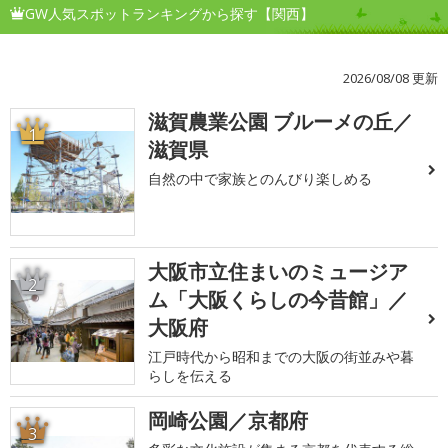
GW人気スポットランキングから探す【関西】
2026/08/08 更新
滋賀農業公園 ブルーメの丘／
1
滋賀県
自然の中で家族とのんびり楽しめる
大阪市立住まいのミュージア
2
ム「大阪くらしの今昔館」／
大阪府
江戸時代から昭和までの大阪の街並みや暮
らしを伝える
岡崎公園／京都府
3