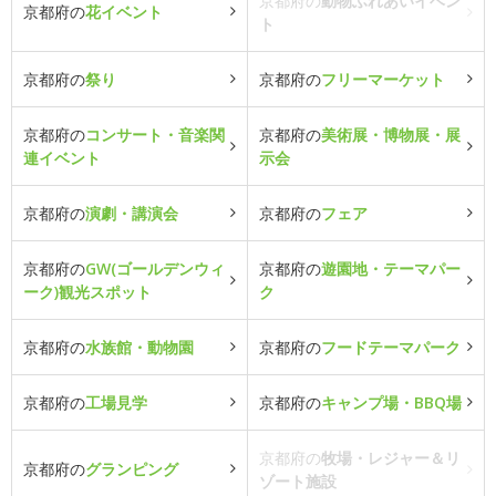
京都府の
動物ふれあいイベン
京都府の
花イベント
ト
京都府の
祭り
京都府の
フリーマーケット
京都府の
コンサート・音楽関
京都府の
美術展・博物展・展
連イベント
示会
京都府の
演劇・講演会
京都府の
フェア
京都府の
GW(ゴールデンウィ
京都府の
遊園地・テーマパー
ーク)観光スポット
ク
京都府の
水族館・動物園
京都府の
フードテーマパーク
京都府の
工場見学
京都府の
キャンプ場・BBQ場
京都府の
牧場・レジャー＆リ
京都府の
グランピング
ゾート施設