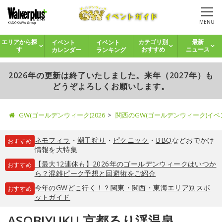
MENU
イベント
イベント
エリアから探
カテゴリ別
最新
カレンダー
ランキング
す
おすすめ
ニュース
2026年の更新は終了いたしました。来年（2027年）も
どうぞよろしくお願いします。
GW(ゴールデンウィーク)2026
関西のGW(ゴールデンウィーク)イ
ネモフィラ
・
潮干狩り
・
ピクニック
・
BBQ
などおでかけ
おすすめ
情報を大特集
【最大12連休も】2026年のゴールデンウィークはいつか
おすすめ
ら？混雑ピーク予想と回避術をご紹介
今年のGWどこ行く！？関東・関西・東海エリア別スポ
おすすめ
ットガイド
ASOBIYUKU 京都るり渓温泉