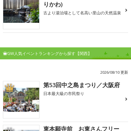
りかわ)
古より湯治場として名高い里山の天然温泉
GW人気イベントランキングから探す【関西】
2026/08/10 更新
第53回中之島まつり／大阪府
1
日本最大級の市民祭り
東本願寺前 お東さんフリー