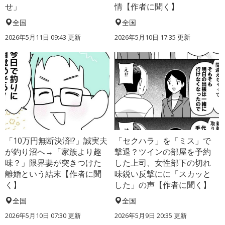
せ」
情【作者に聞く】
全国
全国
2026年5月11日 09:43 更新
2026年5月10日 17:35 更新
「10万円無断決済!?」誠実夫
「セクハラ」を「ミス」で
が釣り沼へ→「家族より趣
撃退？ツインの部屋を予約
味？」限界妻が突きつけた
した上司、女性部下の切れ
離婚という結末【作者に聞
味鋭い反撃にに「スカッと
く】
した」の声【作者に聞く】
全国
全国
2026年5月10日 07:30 更新
2026年5月9日 20:35 更新