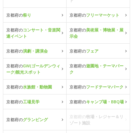
ト
京都府の
祭り
京都府の
フリーマーケット
京都府の
コンサート・音楽関
京都府の
美術展・博物展・展
連イベント
示会
京都府の
演劇・講演会
京都府の
フェア
京都府の
GW(ゴールデンウィ
京都府の
遊園地・テーマパー
ーク)観光スポット
ク
京都府の
水族館・動物園
京都府の
フードテーマパーク
京都府の
工場見学
京都府の
キャンプ場・BBQ場
京都府の
牧場・レジャー＆リ
京都府の
グランピング
ゾート施設