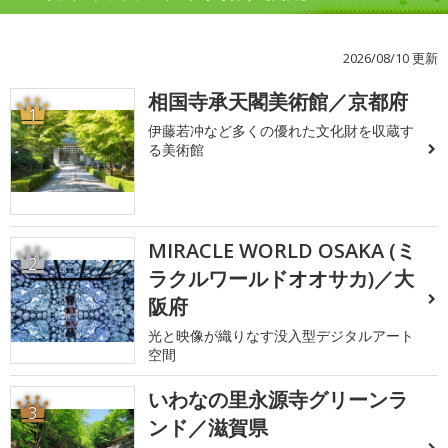
2026/08/10 更新
相国寺承天閣美術館／京都府
1
伊藤若冲など多くの優れた文化財を収蔵す
る美術館
MIRACLE WORLD OSAKA (ミ
2
ラクルワールドオオサカ)／大
阪府
光と映像が織りなす没入型デジタルアート
空間
いわなの里永源寺グリーンラ
3
ンド／滋賀県