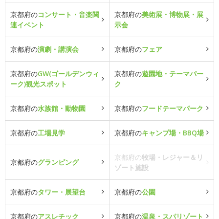
京都府の
コンサート・音楽関
京都府の
美術展・博物展・展
連イベント
示会
京都府の
演劇・講演会
京都府の
フェア
京都府の
GW(ゴールデンウィ
京都府の
遊園地・テーマパー
ーク)観光スポット
ク
京都府の
水族館・動物園
京都府の
フードテーマパーク
京都府の
工場見学
京都府の
キャンプ場・BBQ場
京都府の
牧場・レジャー＆リ
京都府の
グランピング
ゾート施設
京都府の
タワー・展望台
京都府の
公園
京都府の
アスレチック
京都府の
温泉・スパリゾート