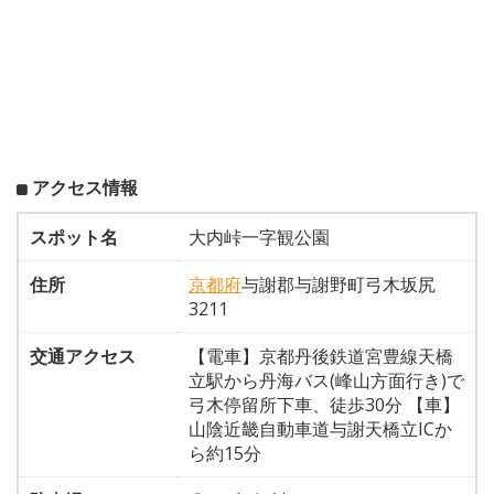
アクセス情報
スポット名
大内峠一字観公園
住所
京都府
与謝郡与謝野町弓木坂尻
3211
交通アクセス
【電車】京都丹後鉄道宮豊線天橋
立駅から丹海バス(峰山方面行き)で
弓木停留所下車、徒歩30分 【車】
山陰近畿自動車道与謝天橋立ICか
ら約15分