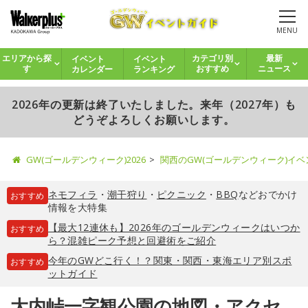
MENU
イベント
イベント
エリアから探
カテゴリ別
最新
カレンダー
ランキング
す
おすすめ
ニュース
2026年の更新は終了いたしました。来年（2027年）も
どうぞよろしくお願いします。
GW(ゴールデンウィーク)2026
関西のGW(ゴールデンウィーク)イ
ネモフィラ
・
潮干狩り
・
ピクニック
・
BBQ
などおでかけ
おすすめ
情報を大特集
【最大12連休も】2026年のゴールデンウィークはいつか
おすすめ
ら？混雑ピーク予想と回避術をご紹介
今年のGWどこ行く！？関東・関西・東海エリア別スポ
おすすめ
ットガイド
大内峠一字観公園の地図・アクセ