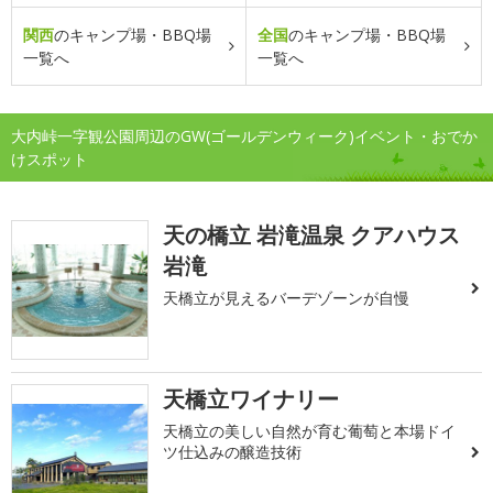
関西
のキャンプ場・BBQ場
全国
のキャンプ場・BBQ場
一覧へ
一覧へ
大内峠一字観公園周辺のGW(ゴールデンウィーク)イベント・おでか
けスポット
天の橋立 岩滝温泉 クアハウス
岩滝
天橋立が見えるバーデゾーンが自慢
天橋立ワイナリー
天橋立の美しい自然が育む葡萄と本場ドイ
ツ仕込みの醸造技術