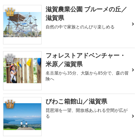
滋賀農業公園 ブルーメの丘／
1
滋賀県
自然の中で家族とのんびり楽しめる
フォレストアドベンチャー・
2
米原／滋賀県
名古屋から35分、大阪から85分で、森の冒
険へ
びわこ箱館山／滋賀県
3
琵琶湖を一望、開放感あふれる空間が広が
る