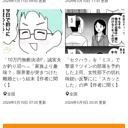
2026年5月11日 09:43 更新
2026年5月10日 17:35 更新
「10万円無断決済!?」誠実夫
「セクハラ」を「ミス」で
が釣り沼へ→「家族より趣
撃退？ツインの部屋を予約
味？」限界妻が突きつけた
した上司、女性部下の切れ
離婚という結末【作者に聞
味鋭い反撃にに「スカッと
く】
した」の声【作者に聞く】
全国
全国
2026年5月10日 07:30 更新
2026年5月9日 20:35 更新