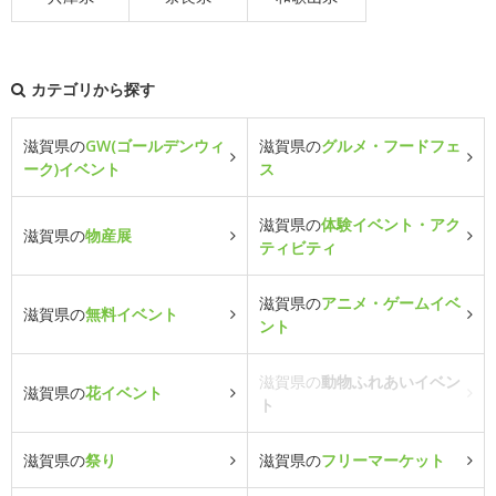
カテゴリから探す
滋賀県の
GW(ゴールデンウィ
滋賀県の
グルメ・フードフェ
ーク)イベント
ス
滋賀県の
体験イベント・アク
滋賀県の
物産展
ティビティ
滋賀県の
アニメ・ゲームイベ
滋賀県の
無料イベント
ント
滋賀県の
動物ふれあいイベン
滋賀県の
花イベント
ト
滋賀県の
祭り
滋賀県の
フリーマーケット