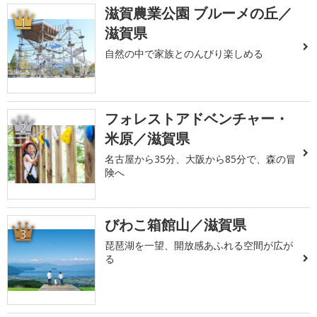
滋賀農業公園 ブルーメの丘／
1
滋賀県
自然の中で家族とのんびり楽しめる
フォレストアドベンチャー・
2
米原／滋賀県
名古屋から35分、大阪から85分で、森の冒
険へ
びわこ箱館山／滋賀県
3
琵琶湖を一望、開放感あふれる空間が広が
る