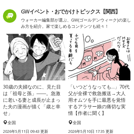
GWイベント・おでかけトピックス【関西】
ウォーカー編集部が選ぶ、GW(ゴールデンウィーク)の楽し
み方を紹介。家で楽しめるコンテンツも続々！
30歳の夫婦なのに、見た目
「いつどうなっても…」70代
は「祖母と孫」――。急激
父が全裸で救急搬送→大人
に老いる妻と成長が止まっ
用オムツを手に最悪を覚悟
た夫の漫画が描く「歳と幸
するアラサー娘の痛切な実
せ」
情【作者に聞く】
全国
全国
2026年5月11日 09:43 更新
2026年5月10日 17:35 更新