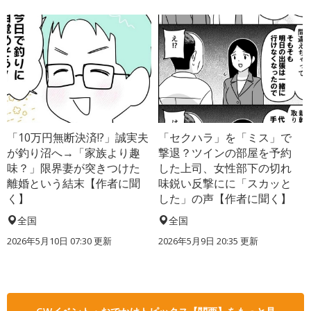
「10万円無断決済!?」誠実夫
「セクハラ」を「ミス」で
が釣り沼へ→「家族より趣
撃退？ツインの部屋を予約
味？」限界妻が突きつけた
した上司、女性部下の切れ
離婚という結末【作者に聞
味鋭い反撃にに「スカッと
く】
した」の声【作者に聞く】
全国
全国
2026年5月10日 07:30 更新
2026年5月9日 20:35 更新