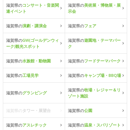
滋賀県の
コンサート・音楽関
滋賀県の
美術展・博物展・展
連イベント
示会
滋賀県の
演劇・講演会
滋賀県の
フェア
滋賀県の
GW(ゴールデンウィ
滋賀県の
遊園地・テーマパー
ーク)観光スポット
ク
滋賀県の
水族館・動物園
滋賀県の
フードテーマパーク
滋賀県の
工場見学
滋賀県の
キャンプ場・BBQ場
滋賀県の
牧場・レジャー＆リ
滋賀県の
グランピング
ゾート施設
滋賀県の
タワー・展望台
滋賀県の
公園
滋賀県の
アスレチック
滋賀県の
温泉・スパリゾート