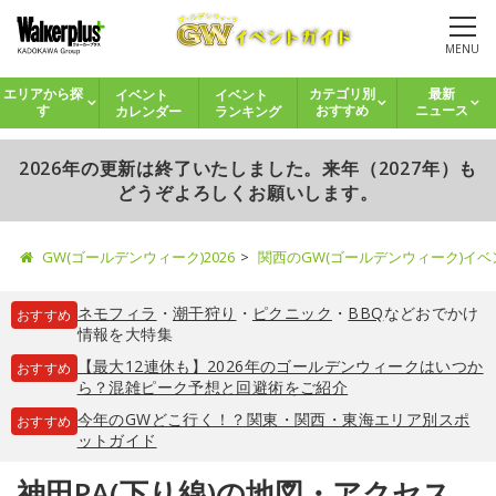
MENU
イベント
イベント
エリアから探
カテゴリ別
最新
カレンダー
ランキング
す
おすすめ
ニュース
2026年の更新は終了いたしました。来年（2027年）も
どうぞよろしくお願いします。
GW(ゴールデンウィーク)2026
関西のGW(ゴールデンウィーク)イ
ネモフィラ
・
潮干狩り
・
ピクニック
・
BBQ
などおでかけ
おすすめ
情報を大特集
【最大12連休も】2026年のゴールデンウィークはいつか
おすすめ
ら？混雑ピーク予想と回避術をご紹介
今年のGWどこ行く！？関東・関西・東海エリア別スポ
おすすめ
ットガイド
神田PA(下り線)の地図・アクセス