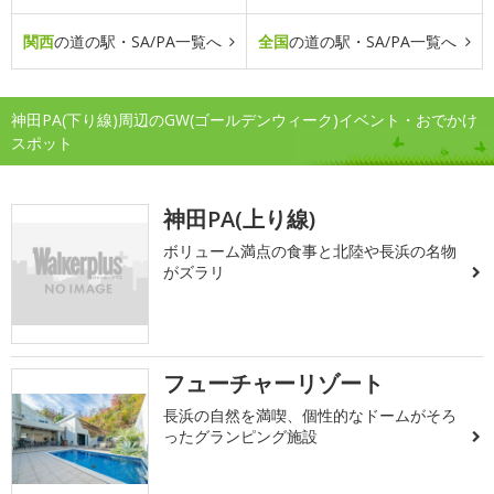
関西
の道の駅・SA/PA一覧へ
全国
の道の駅・SA/PA一覧へ
神田PA(下り線)周辺のGW(ゴールデンウィーク)イベント・おでかけ
スポット
神田PA(上り線)
ボリューム満点の食事と北陸や長浜の名物
がズラリ
フューチャーリゾート
長浜の自然を満喫、個性的なドームがそろ
ったグランピング施設