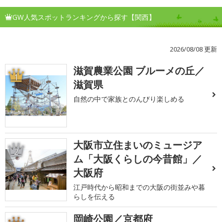
GW人気スポットランキングから探す【関西】
2026/08/08 更新
滋賀農業公園 ブルーメの丘／
1
滋賀県
自然の中で家族とのんびり楽しめる
大阪市立住まいのミュージア
2
ム「大阪くらしの今昔館」／
大阪府
江戸時代から昭和までの大阪の街並みや暮
らしを伝える
岡崎公園／京都府