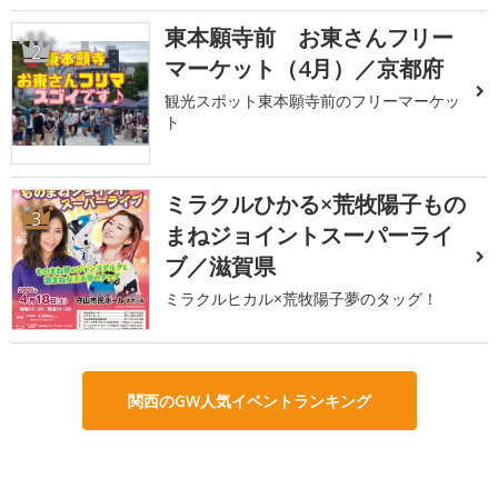
東本願寺前 お東さんフリー
2
マーケット（4月）／京都府
観光スポット東本願寺前のフリーマーケッ
ト
ミラクルひかる×荒牧陽子もの
3
まねジョイントスーパーライ
ブ／滋賀県
ミラクルヒカル×荒牧陽子夢のタッグ！
関西のGW人気イベントランキング