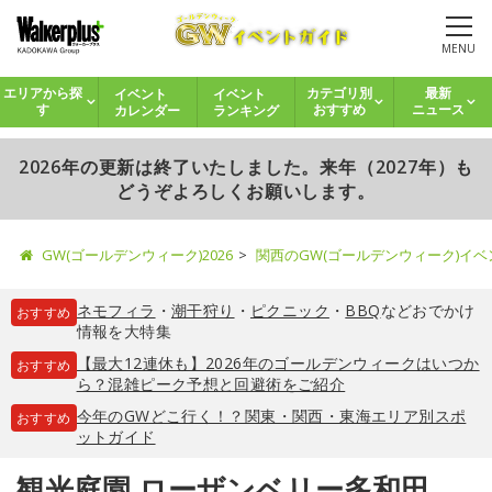
MENU
イベント
イベント
エリアから探
カテゴリ別
最新
カレンダー
ランキング
す
おすすめ
ニュース
2026年の更新は終了いたしました。来年（2027年）も
どうぞよろしくお願いします。
GW(ゴールデンウィーク)2026
関西のGW(ゴールデンウィーク)イ
ネモフィラ
・
潮干狩り
・
ピクニック
・
BBQ
などおでかけ
おすすめ
情報を大特集
【最大12連休も】2026年のゴールデンウィークはいつか
おすすめ
ら？混雑ピーク予想と回避術をご紹介
今年のGWどこ行く！？関東・関西・東海エリア別スポ
おすすめ
ットガイド
観光庭園 ローザンベリー多和田