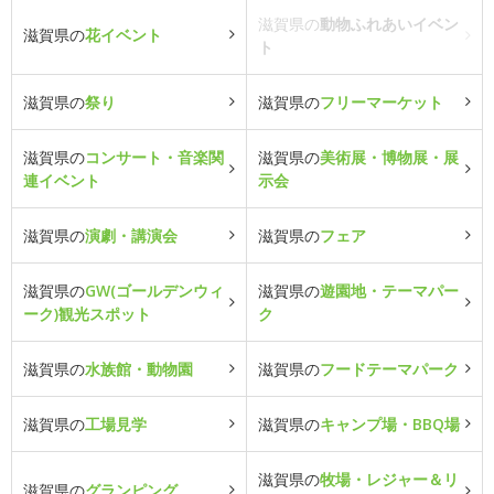
滋賀県の
動物ふれあいイベン
滋賀県の
花イベント
ト
滋賀県の
祭り
滋賀県の
フリーマーケット
滋賀県の
コンサート・音楽関
滋賀県の
美術展・博物展・展
連イベント
示会
滋賀県の
演劇・講演会
滋賀県の
フェア
滋賀県の
GW(ゴールデンウィ
滋賀県の
遊園地・テーマパー
ーク)観光スポット
ク
滋賀県の
水族館・動物園
滋賀県の
フードテーマパーク
滋賀県の
工場見学
滋賀県の
キャンプ場・BBQ場
滋賀県の
牧場・レジャー＆リ
滋賀県の
グランピング