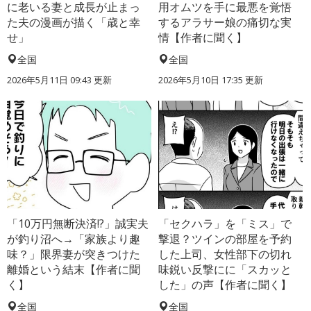
に老いる妻と成長が止まっ
用オムツを手に最悪を覚悟
た夫の漫画が描く「歳と幸
するアラサー娘の痛切な実
せ」
情【作者に聞く】
全国
全国
2026年5月11日 09:43 更新
2026年5月10日 17:35 更新
「10万円無断決済!?」誠実夫
「セクハラ」を「ミス」で
が釣り沼へ→「家族より趣
撃退？ツインの部屋を予約
味？」限界妻が突きつけた
した上司、女性部下の切れ
離婚という結末【作者に聞
味鋭い反撃にに「スカッと
く】
した」の声【作者に聞く】
全国
全国