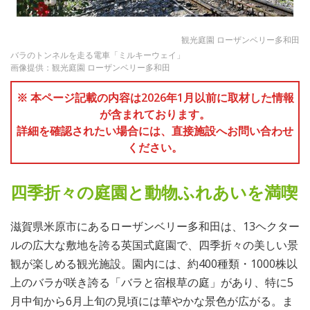
観光庭園 ローザンベリー多和田
バラのトンネルを走る電車「ミルキーウェイ」
画像提供：観光庭園 ローザンベリー多和田
※ 本ページ記載の内容は2026年1月以前に取材した情報
が含まれております。
詳細を確認されたい場合には、直接施設へお問い合わせ
ください。
四季折々の庭園と動物ふれあいを満喫
滋賀県米原市にあるローザンベリー多和田は、13ヘクター
ルの広大な敷地を誇る英国式庭園で、四季折々の美しい景
観が楽しめる観光施設。園内には、約400種類・1000株以
上のバラが咲き誇る「バラと宿根草の庭」があり、特に5
月中旬から6月上旬の見頃には華やかな景色が広がる。ま