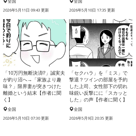
全国
全国
2026年5月11日 09:43 更新
2026年5月10日 17:35 更新
「10万円無断決済!?」誠実夫
「セクハラ」を「ミス」で
が釣り沼へ→「家族より趣
撃退？ツインの部屋を予約
味？」限界妻が突きつけた
した上司、女性部下の切れ
離婚という結末【作者に聞
味鋭い反撃にに「スカッと
く】
した」の声【作者に聞く】
全国
全国
2026年5月10日 07:30 更新
2026年5月9日 20:35 更新