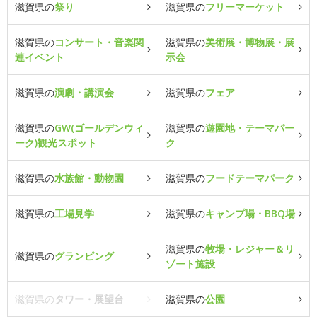
滋賀県の
祭り
滋賀県の
フリーマーケット
滋賀県の
コンサート・音楽関
滋賀県の
美術展・博物展・展
連イベント
示会
滋賀県の
演劇・講演会
滋賀県の
フェア
滋賀県の
GW(ゴールデンウィ
滋賀県の
遊園地・テーマパー
ーク)観光スポット
ク
滋賀県の
水族館・動物園
滋賀県の
フードテーマパーク
滋賀県の
工場見学
滋賀県の
キャンプ場・BBQ場
滋賀県の
牧場・レジャー＆リ
滋賀県の
グランピング
ゾート施設
滋賀県の
タワー・展望台
滋賀県の
公園