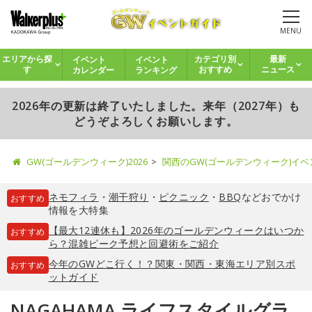
MENU
イベント
イベント
エリアから探
カテゴリ別
最新
カレンダー
ランキング
す
おすすめ
ニュース
2026年の更新は終了いたしました。来年（2027年）も
どうぞよろしくお願いします。
GW(ゴールデンウィーク)2026
関西のGW(ゴールデンウィーク)イ
ネモフィラ
・
潮干狩り
・
ピクニック
・
BBQ
などおでかけ
おすすめ
情報を大特集
【最大12連休も】2026年のゴールデンウィークはいつか
おすすめ
ら？混雑ピーク予想と回避術をご紹介
今年のGWどこ行く！？関東・関西・東海エリア別スポ
おすすめ
ットガイド
NAGAHAMA ライフスタイルグラ