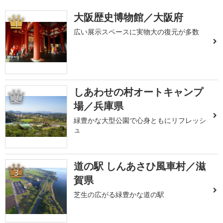
大阪歴史博物館／大阪府
1
広い展示スペースに実物大の復元が多数
しあわせの村オートキャンプ
2
場／兵庫県
緑豊かな大型公園で心身ともにリフレッシ
ュ
道の駅 しんあさひ風車村／滋
3
賀県
芝生の広がる緑豊かな道の駅