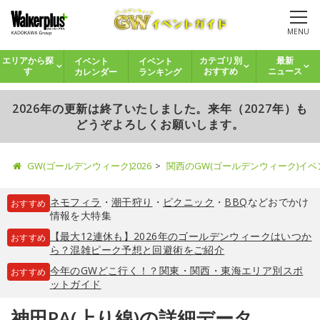
MENU
イベント
イベント
エリアから探
カテゴリ別
最新
カレンダー
ランキング
す
おすすめ
ニュース
2026年の更新は終了いたしました。来年（2027年）も
どうぞよろしくお願いします。
GW(ゴールデンウィーク)2026
関西のGW(ゴールデンウィーク)イ
ネモフィラ
・
潮干狩り
・
ピクニック
・
BBQ
などおでかけ
おすすめ
情報を大特集
【最大12連休も】2026年のゴールデンウィークはいつか
おすすめ
ら？混雑ピーク予想と回避術をご紹介
今年のGWどこ行く！？関東・関西・東海エリア別スポ
おすすめ
ットガイド
神田PA(上り線)の詳細データ