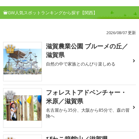
GW人気スポットランキングから探す【関西】
2026/08/07 更新
滋賀農業公園 ブルーメの丘／
1
滋賀県
自然の中で家族とのんびり楽しめる
フォレストアドベンチャー・
2
米原／滋賀県
名古屋から35分、大阪から85分で、森の冒
険へ
びわこ箱館山／滋賀県