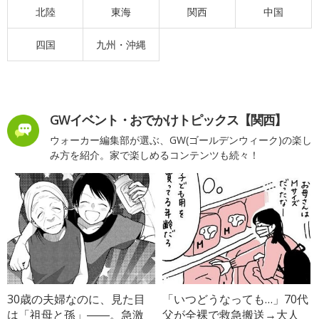
北陸
東海
関西
中国
四国
九州・沖縄
GWイベント・おでかけトピックス【関西】
ウォーカー編集部が選ぶ、GW(ゴールデンウィーク)の楽し
み方を紹介。家で楽しめるコンテンツも続々！
30歳の夫婦なのに、見た目
「いつどうなっても…」70代
は「祖母と孫」――。急激
父が全裸で救急搬送→大人