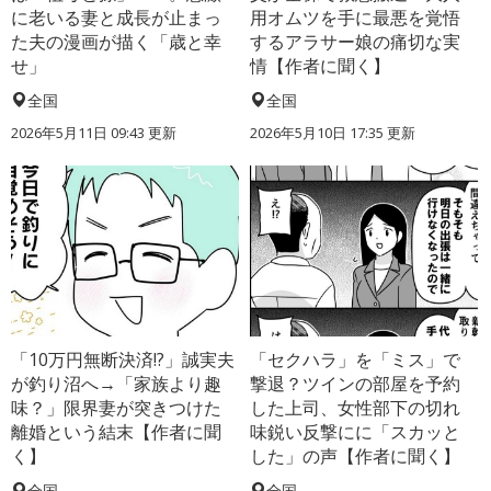
に老いる妻と成長が止まっ
用オムツを手に最悪を覚悟
た夫の漫画が描く「歳と幸
するアラサー娘の痛切な実
せ」
情【作者に聞く】
全国
全国
2026年5月11日 09:43 更新
2026年5月10日 17:35 更新
「10万円無断決済!?」誠実夫
「セクハラ」を「ミス」で
が釣り沼へ→「家族より趣
撃退？ツインの部屋を予約
味？」限界妻が突きつけた
した上司、女性部下の切れ
離婚という結末【作者に聞
味鋭い反撃にに「スカッと
く】
した」の声【作者に聞く】
全国
全国