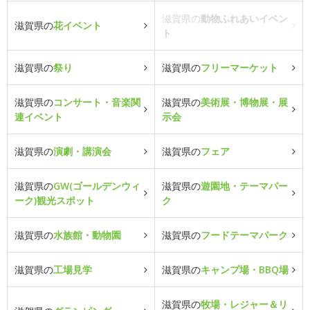
滋賀県の
動物ふれあいイベン
滋賀県の
花イベント
ト
滋賀県の
祭り
滋賀県の
フリーマーケット
滋賀県の
コンサート・音楽関
滋賀県の
美術展・博物展・展
連イベント
示会
滋賀県の
演劇・講演会
滋賀県の
フェア
滋賀県の
GW(ゴールデンウィ
滋賀県の
遊園地・テーマパー
ーク)観光スポット
ク
滋賀県の
水族館・動物園
滋賀県の
フードテーマパーク
滋賀県の
工場見学
滋賀県の
キャンプ場・BBQ場
滋賀県の
牧場・レジャー＆リ