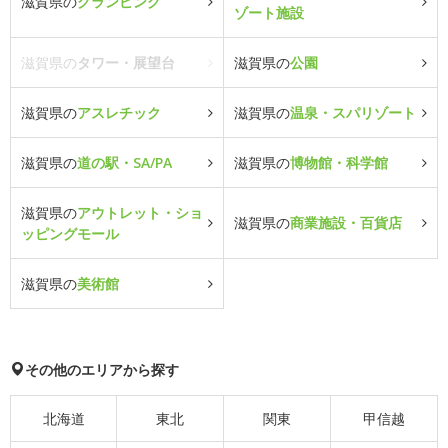
滋賀県の
グランピング
ゾート施設
滋賀県の
タワー・展望台
滋賀県の
公園
滋賀県の
アスレチック
滋賀県の
温泉・スパリゾート
滋賀県の
道の駅・SA/PA
滋賀県の
博物館・科学館
滋賀県の
アウトレット・ショ
滋賀県の
商業施設・百貨店
ッピングモール
滋賀県の
美術館
その他のエリアから探す
北海道
東北
関東
甲信越