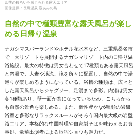
四季の移ろいを感じられる露天エリア
画像提供：長島温泉 湯あみの島
自然の中で種類豊富な露天風呂が楽し
める日帰り温泉
ナガシマスパーランドやホテル花水木など、三重県桑名市
で一大リゾートを展開するナガシマリゾート内の日帰り温
浴施設。最大の特徴は男女合わせて17種類もある露天風呂
と内湯で、大岩や渓流、滝を所々に配置し、自然の中で湯
巡りが楽しめるようになっている。浴槽の種類は、広々と
した露天風呂からジャグジー、足湯まで多彩。内湯は男女
各1種類あり、壁一面が窓になっているため、こちらから
も自然の景色を楽しめる。また、個性豊かな6種類の岩盤
浴室と多彩なリラックスルームがそろう国内最大級の岩盤
浴エリア、本格的な中国料理や自家製そばを味わえるお食
事処、豪華出演者による歌謡ショウも魅力だ。