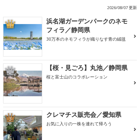
2026/08/07 更新
浜名湖ガーデンパークのネモ
1
フィラ／静岡県
30万本のネモフィラが織りなす青の絨毯
【桜・見ごろ】丸池／静岡県
2
桜と富士山のコラボレーション
クレマチス販売会／愛知県
3
お気に入りの一株を連れて帰ろう