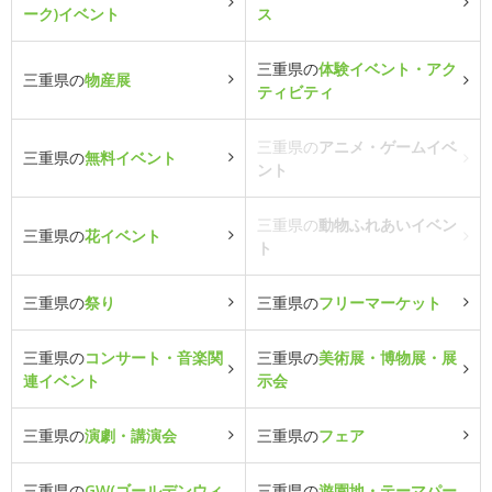
ーク)イベント
ス
三重県の
体験イベント・アク
三重県の
物産展
ティビティ
三重県の
アニメ・ゲームイベ
三重県の
無料イベント
ント
三重県の
動物ふれあいイベン
三重県の
花イベント
ト
三重県の
祭り
三重県の
フリーマーケット
三重県の
コンサート・音楽関
三重県の
美術展・博物展・展
連イベント
示会
三重県の
演劇・講演会
三重県の
フェア
三重県の
GW(ゴールデンウィ
三重県の
遊園地・テーマパー