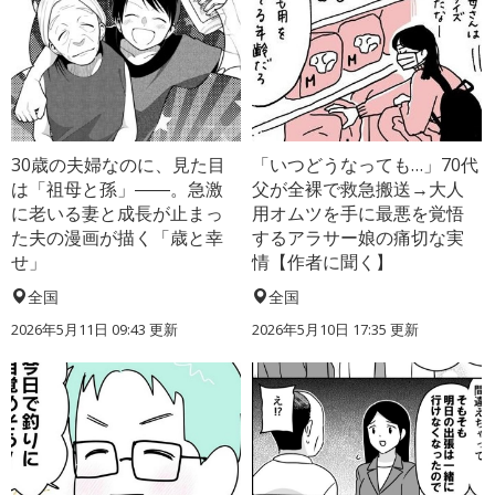
30歳の夫婦なのに、見た目
「いつどうなっても…」70代
は「祖母と孫」――。急激
父が全裸で救急搬送→大人
に老いる妻と成長が止まっ
用オムツを手に最悪を覚悟
た夫の漫画が描く「歳と幸
するアラサー娘の痛切な実
せ」
情【作者に聞く】
全国
全国
2026年5月11日 09:43 更新
2026年5月10日 17:35 更新