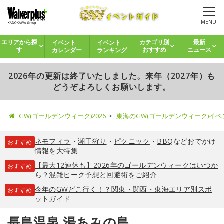
MENU
イベント
イベント
エリアから探
カテゴリ別
最新
カレンダー
ランキング
す
おすすめ
ニュース
2026年の更新は終了いたしました。来年（2027年）も
どうぞよろしくお願いします。
GW(ゴールデンウィーク)2026
東海のGW(ゴールデンウィーク)イ
ネモフィラ
・
潮干狩り
・
ピクニック
・
BBQ
などおでかけ
おすすめ
情報を大特集
【最大12連休も】2026年のゴールデンウィークはいつか
おすすめ
ら？混雑ピーク予想と回避術をご紹介
今年のGWどこ行く！？関東・関西・東海エリア別スポ
おすすめ
ットガイド
長島温泉 湯あみの島