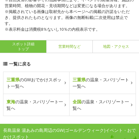
営業時間、植物の開花・見頃期間などは変更になる場合があります。
※掲載されている画像は取材先から本ページへの掲載の許諾をいただ
き、提供されたものとなります。画像の無断転載(二次使用)は禁止で
す。
※表示料金は消費税8％ないし10％の内税表示です。
スポット詳細
営業時間など
地図・アクセス
トップ
一覧に戻る
三重県
のGWおでかけスポッ
三重県
の温泉・スパリゾート
ト一覧へ
一覧へ
東海
の温泉・スパリゾート一
全国
の温泉・スパリゾート一
覧へ
覧へ
長島温泉 湯あみの島周辺のGW(ゴールデンウィーク)イベント・おで
かけスポット