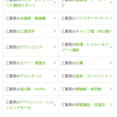
ーク)観光スポット
ク
三重県の
水族館・動物園
三重県の
フードテーマパーク
三重県の
工場見学
三重県の
キャンプ場・BBQ場
三重県の
牧場・レジャー＆リ
三重県の
グランピング
ゾート施設
三重県の
タワー・展望台
三重県の
公園
三重県の
アスレチック
三重県の
温泉・スパリゾート
三重県の
道の駅・SA/PA
三重県の
博物館・科学館
三重県の
アウトレット・ショ
三重県の
商業施設・百貨店
ッピングモール