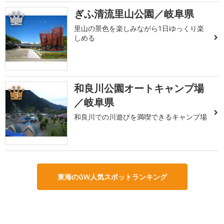
ぎふ清流里山公園／岐阜県
2
里山の景色を楽しみながら1日ゆっくり楽
しめる
和良川公園オートキャンプ場
3
／岐阜県
和良川での川遊びを満喫できるキャンプ場
東海のGW人気スポットランキング