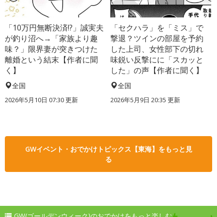
「10万円無断決済!?」誠実夫
「セクハラ」を「ミス」で
が釣り沼へ→「家族より趣
撃退？ツインの部屋を予約
味？」限界妻が突きつけた
した上司、女性部下の切れ
離婚という結末【作者に聞
味鋭い反撃にに「スカッと
く】
した」の声【作者に聞く】
全国
全国
2026年5月10日 07:30 更新
2026年5月9日 20:35 更新
GWイベント・おでかけトピックス【東海】をもっと見
る
GW(ゴールデンウィーク)のおでかけをもっと楽しむ