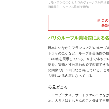
サモトラケのニケとミロのヴィーナスが来場
画像提供：ルーブル彫刻美術館
※ この
最新
パリのルーブル美術館にある
日本にいながらフランス パリのルーブ
トラケのニケなど、ルーブル美術館の
1300点を展示している。今まで本や
刻を、実物と寸分違わぬ姿で鑑賞できる
の銅像2万3500円など)もしている。
も楽しめる内容になっている。
見どころ
ミロのビーナス、サモトラケのニケを
示。大きさはもちろんのこと傷まで再