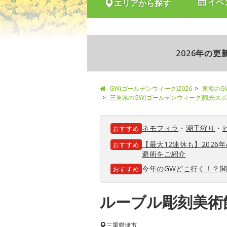
イベ
エリアから探す
2026年の
GW(ゴールデンウィーク)2026
東海のG
三重県のGW(ゴールデンウィーク)観光ス
ネモフィラ
・
潮干狩り
・
おすすめ
【最大12連休も】202
おすすめ
避術をご紹介
今年のGWどこ行く！？
おすすめ
ルーブル彫刻美術
三重県
津市