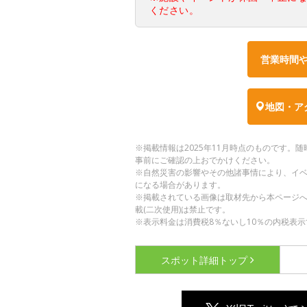
ください。
営業時間
地図・ア
※掲載情報は2025年11月時点のものです
事前にご確認の上おでかけください。
※自然災害の影響やその他諸事情により、イ
になる場合があります。
※掲載されている画像は取材先から本ページ
載(二次使用)は禁止です。
※表示料金は消費税8％ないし10％の内税表示
スポット詳細
トップ