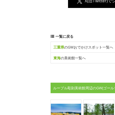
X(旧Twitter)
一覧に戻る
三重県
のGWおでかけスポット一覧へ
東海
の美術館一覧へ
ルーブル彫刻美術館周辺のGW(ゴール