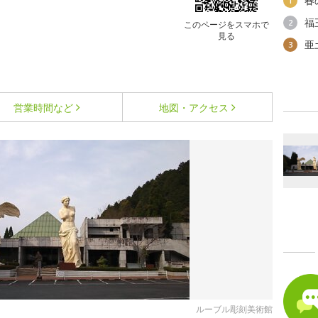
春
1
福
2
このページをスマホで
見る
亜
3
営業時間など
地図・アクセス
ルーブル彫刻美術館