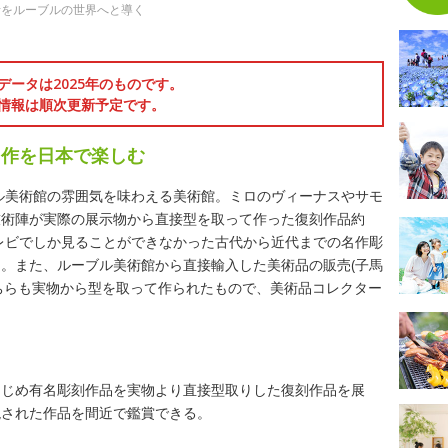
者をルーブルの世界へと導く
データは2025年のものです。
情報は順次更新予定です。
名作を日本で楽しむ
ル美術館の雰囲気を味わえる美術館。ミロのヴィーナスやサモ
技術陣が実際の展示物から直接型を取って作った復刻作品約
テレビでしか見ることができなかった古代から近代までの名作彫
。また、ルーブル美術館から直接輸入した美術品の販売(子馬
こちらも実物から型を取って作られたもので、美術品コレクター
はじめ有名彫刻作品を実物より直接型取りした復刻作品を展
現された作品を間近で鑑賞できる。