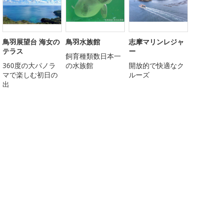
鳥羽展望台 海女の
鳥羽水族館
志摩マリンレジャ
テラス
ー
飼育種類数日本一
360度の大パノラ
の水族館
開放的で快適なク
マで楽しむ初日の
ルーズ
出