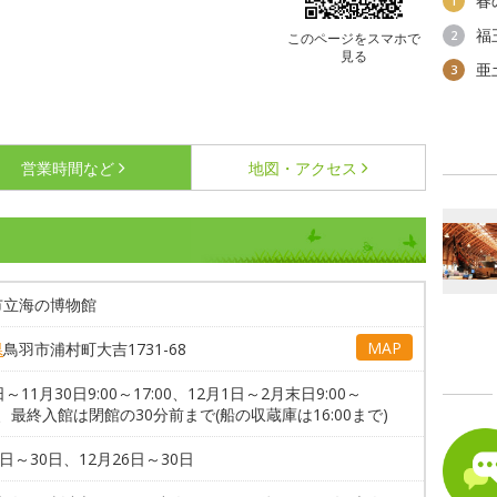
春
1
福
2
このページをスマホで
見る
亜
3
営業時間など
地図・アクセス
市立海の博物館
MAP
県
鳥羽市浦村町大吉1731-68
日～11月30日9:00～17:00、12月1日～2月末日9:00～
30、最終入館は閉館の30分前まで(船の収蔵庫は16:00まで)
6日～30日、12月26日～30日