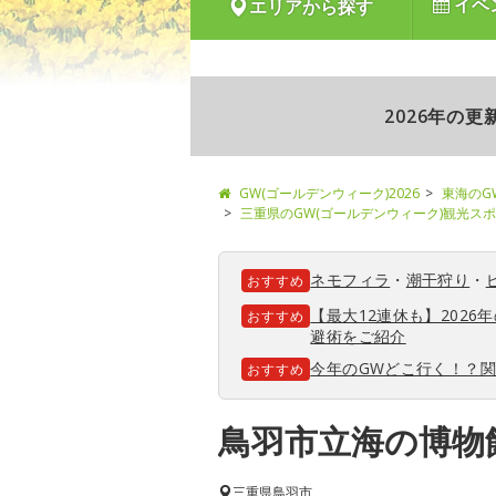
イベ
エリアから探す
2026年の
GW(ゴールデンウィーク)2026
東海のG
三重県のGW(ゴールデンウィーク)観光ス
ネモフィラ
・
潮干狩り
・
おすすめ
【最大12連休も】202
おすすめ
避術をご紹介
今年のGWどこ行く！？
おすすめ
鳥羽市立海の博物
三重県
鳥羽市