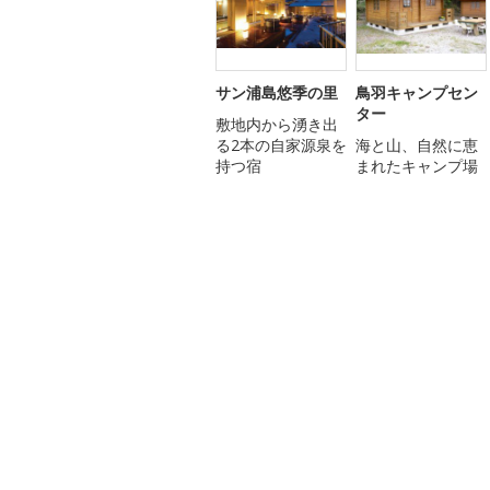
サン浦島悠季の里
鳥羽キャンプセン
ター
敷地内から湧き出
る2本の自家源泉を
海と山、自然に恵
持つ宿
まれたキャンプ場