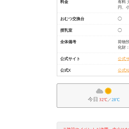
料金
有料 
円、小
おむつ交換台
◯
授乳室
◯
全体備考
荷物
化財
公式サイト
公式
公式X
公式
今日
32℃
／
28℃