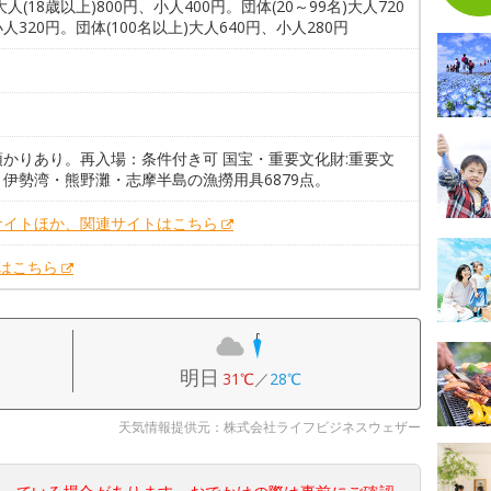
大人(18歳以上)800円、小人400円。団体(20～99名)大人720
人320円。団体(100名以上)大人640円、小人280円
預かりあり。再入場：条件付き可 国宝・重要文化財:重要文
：伊勢湾・熊野灘・志摩半島の漁撈用具6879点。
サイトほか、関連サイトはこちら
Xはこちら
明日
31℃
／
28℃
天気情報提供元：株式会社ライフビジネスウェザー