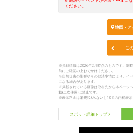
※施設やイベントが休園・中止に
ください。
地図・ア
こ
※掲載情報は2026年2月時点のものです。
前にご確認の上おでかけください。
※自然災害の影響やその他諸事情により、イ
になる場合があります。
※掲載されている画像は取材先から本ページ
載(二次使用)は禁止です。
※表示料金は消費税8％ないし10％の内税表示
スポット詳細
トップ