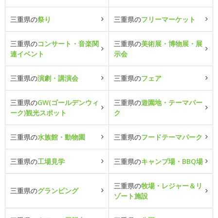
三重県の
祭り
三重県の
フリーマーケット
三重県の
コンサート・音楽関
三重県の
美術展・博物展・展
連イベント
示会
三重県の
演劇・講演会
三重県の
フェア
三重県の
GW(ゴールデンウィ
三重県の
遊園地・テーマパー
ーク)観光スポット
ク
三重県の
水族館・動物園
三重県の
フードテーマパーク
三重県の
工場見学
三重県の
キャンプ場・BBQ場
三重県の
牧場・レジャー＆リ
三重県の
グランピング
ゾート施設