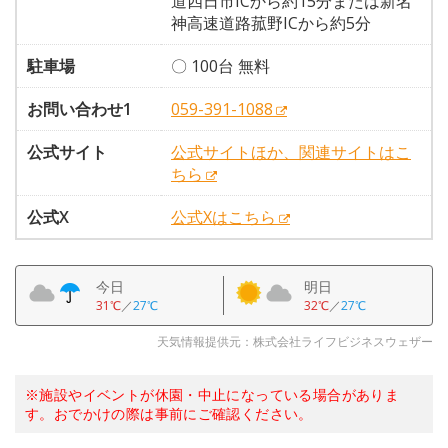
道四日市ICから約15分または新名
神高速道路菰野ICから約5分
駐車場
〇 100台 無料
お問い合わせ1
059-391-1088
公式サイト
公式サイトほか、関連サイトはこ
ちら
公式X
公式Xはこちら
今日
明日
31℃
／
27℃
32℃
／
27℃
天気情報提供元：株式会社ライフビジネスウェザー
※施設やイベントが休園・中止になっている場合がありま
す。おでかけの際は事前にご確認ください。