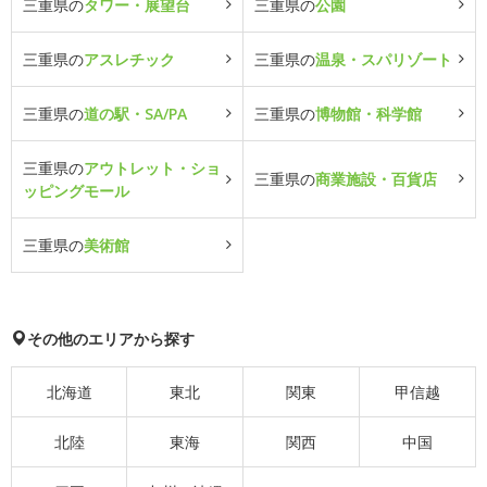
三重県の
タワー・展望台
三重県の
公園
三重県の
アスレチック
三重県の
温泉・スパリゾート
三重県の
道の駅・SA/PA
三重県の
博物館・科学館
三重県の
アウトレット・ショ
三重県の
商業施設・百貨店
ッピングモール
三重県の
美術館
その他のエリアから探す
北海道
東北
関東
甲信越
北陸
東海
関西
中国