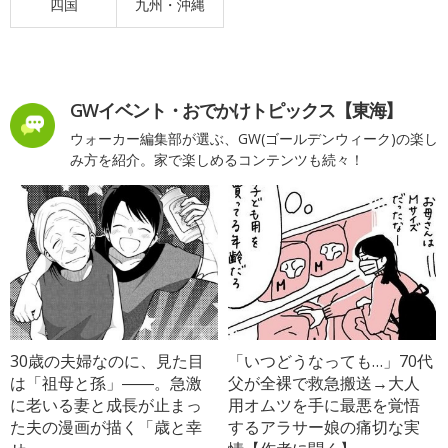
四国
九州・沖縄
GWイベント・おでかけトピックス【東海】
ウォーカー編集部が選ぶ、GW(ゴールデンウィーク)の楽し
み方を紹介。家で楽しめるコンテンツも続々！
30歳の夫婦なのに、見た目
「いつどうなっても…」70代
は「祖母と孫」――。急激
父が全裸で救急搬送→大人
に老いる妻と成長が止まっ
用オムツを手に最悪を覚悟
た夫の漫画が描く「歳と幸
するアラサー娘の痛切な実