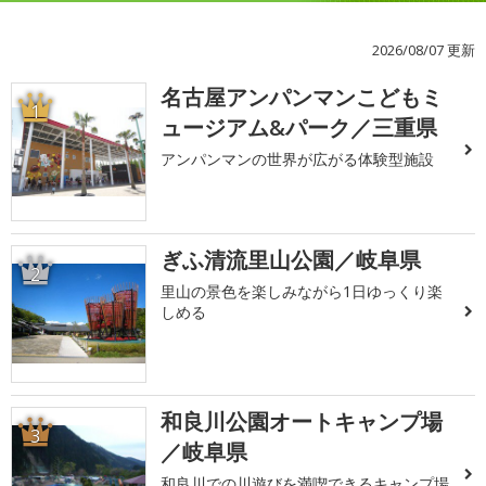
2026/08/07 更新
名古屋アンパンマンこどもミ
1
ュージアム&パーク／三重県
アンパンマンの世界が広がる体験型施設
ぎふ清流里山公園／岐阜県
2
里山の景色を楽しみながら1日ゆっくり楽
しめる
和良川公園オートキャンプ場
3
／岐阜県
和良川での川遊びを満喫できるキャンプ場