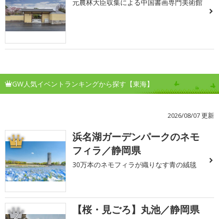
元農林大臣収集による中国書画専門美術館
GW人気イベントランキングから探す【東海】
2026/08/07 更新
浜名湖ガーデンパークのネモ
1
フィラ／静岡県
30万本のネモフィラが織りなす青の絨毯
【桜・見ごろ】丸池／静岡県
2