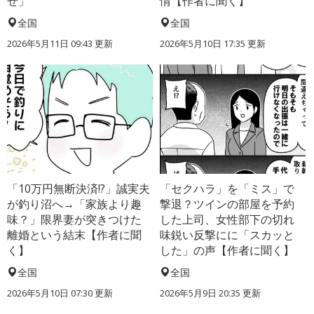
せ」
情【作者に聞く】
全国
全国
2026年5月11日 09:43 更新
2026年5月10日 17:35 更新
「10万円無断決済!?」誠実夫
「セクハラ」を「ミス」で
が釣り沼へ→「家族より趣
撃退？ツインの部屋を予約
味？」限界妻が突きつけた
した上司、女性部下の切れ
離婚という結末【作者に聞
味鋭い反撃にに「スカッと
く】
した」の声【作者に聞く】
全国
全国
2026年5月10日 07:30 更新
2026年5月9日 20:35 更新