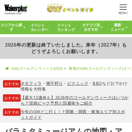
MENU
イベント
イベント
エリアから探
カテゴリ別
最新
カレンダー
ランキング
す
おすすめ
ニュース
2026年の更新は終了いたしました。来年（2027年）も
どうぞよろしくお願いします。
GW(ゴールデンウィーク)2026
東海のGW(ゴールデンウィーク)イ
ネモフィラ
・
潮干狩り
・
ピクニック
・
BBQ
などおでかけ
おすすめ
情報を大特集
【最大12連休も】2026年のゴールデンウィークはいつか
おすすめ
ら？混雑ピーク予想と回避術をご紹介
今年のGWどこ行く！？関東・関西・東海エリア別スポ
おすすめ
ットガイド
パラミタミュージアムの地図・ア