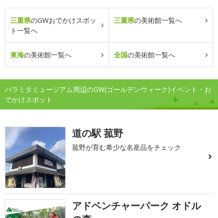
三重県
のGWおでかけスポッ
三重県
の美術館一覧へ
ト一覧へ
東海
の美術館一覧へ
全国
の美術館一覧へ
パラミタミュージアム周辺のGW(ゴールデンウィーク)イベント・お
でかけスポット
道の駅 菰野
菰野が育む希少な名産品をチェック
アドベンチャーパーク オドル