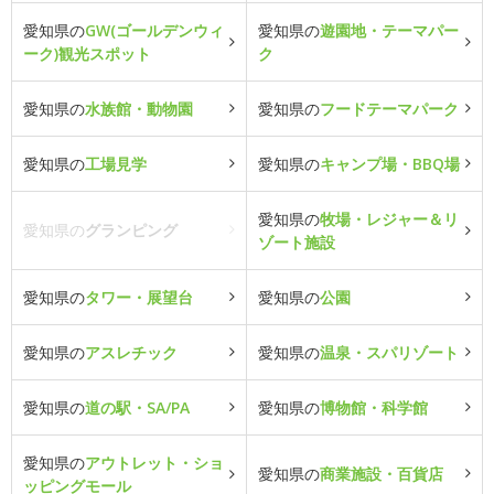
愛知県の
GW(ゴールデンウィ
愛知県の
遊園地・テーマパー
ーク)観光スポット
ク
愛知県の
水族館・動物園
愛知県の
フードテーマパーク
愛知県の
工場見学
愛知県の
キャンプ場・BBQ場
愛知県の
牧場・レジャー＆リ
愛知県の
グランピング
ゾート施設
愛知県の
タワー・展望台
愛知県の
公園
愛知県の
アスレチック
愛知県の
温泉・スパリゾート
愛知県の
道の駅・SA/PA
愛知県の
博物館・科学館
愛知県の
アウトレット・ショ
愛知県の
商業施設・百貨店
ッピングモール