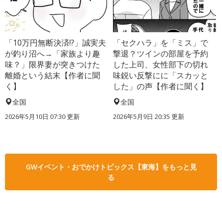
「10万円無断決済!?」誠実夫
「セクハラ」を「ミス」で
が釣り沼へ→「家族より趣
撃退？ツインの部屋を予約
味？」限界妻が突きつけた
した上司、女性部下の切れ
離婚という結末【作者に聞
味鋭い反撃にに「スカッと
く】
した」の声【作者に聞く】
全国
全国
2026年5月10日 07:30 更新
2026年5月9日 20:35 更新
GWイベント・おでかけトピックス【東海】をもっと見
る