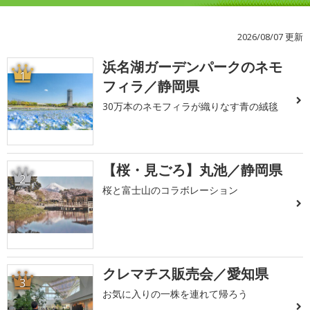
2026/08/07 更新
浜名湖ガーデンパークのネモ
1
フィラ／静岡県
30万本のネモフィラが織りなす青の絨毯
【桜・見ごろ】丸池／静岡県
2
桜と富士山のコラボレーション
クレマチス販売会／愛知県
3
お気に入りの一株を連れて帰ろう