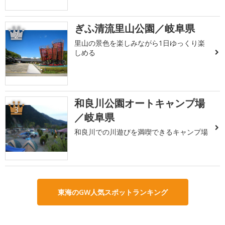
ぎふ清流里山公園／岐阜県
2
里山の景色を楽しみながら1日ゆっくり楽
しめる
和良川公園オートキャンプ場
3
／岐阜県
和良川での川遊びを満喫できるキャンプ場
東海のGW人気スポットランキング