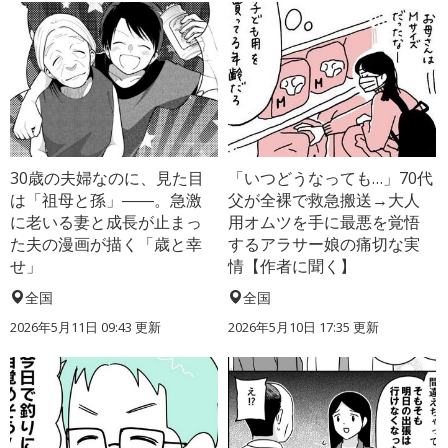
30歳の夫婦なのに、見た目
「いつどうなっても…」70代
は「祖母と孫」――。急激
父が全裸で救急搬送→大人
に老いる妻と成長が止まっ
用オムツを手に最悪を覚悟
た夫の漫画が描く「歳と幸
するアラサー娘の痛切な実
せ」
情【作者に聞く】
全国
全国
2026年5月11日 09:43 更新
2026年5月10日 17:35 更新