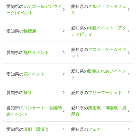
愛知県の
GW(ゴールデンウィ
愛知県の
グルメ・フードフェ
ーク)イベント
ス
愛知県の
体験イベント・アク
愛知県の
物産展
ティビティ
愛知県の
アニメ・ゲームイベ
愛知県の
無料イベント
ント
愛知県の
動物ふれあいイベン
愛知県の
花イベント
ト
愛知県の
祭り
愛知県の
フリーマーケット
愛知県の
コンサート・音楽関
愛知県の
美術展・博物展・展
連イベント
示会
愛知県の
演劇・講演会
愛知県の
フェア