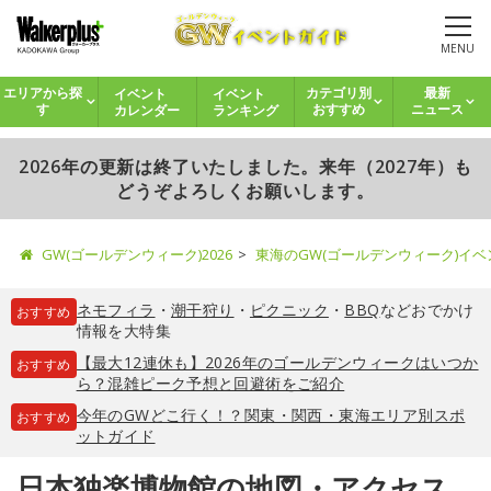
MENU
イベント
イベント
エリアから探
カテゴリ別
最新
カレンダー
ランキング
す
おすすめ
ニュース
2026年の更新は終了いたしました。来年（2027年）も
どうぞよろしくお願いします。
GW(ゴールデンウィーク)2026
東海のGW(ゴールデンウィーク)イ
ネモフィラ
・
潮干狩り
・
ピクニック
・
BBQ
などおでかけ
おすすめ
情報を大特集
【最大12連休も】2026年のゴールデンウィークはいつか
おすすめ
ら？混雑ピーク予想と回避術をご紹介
今年のGWどこ行く！？関東・関西・東海エリア別スポ
おすすめ
ットガイド
日本独楽博物館の地図・アクセス