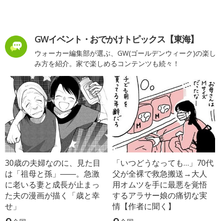
GWイベント・おでかけトピックス【東海】
ウォーカー編集部が選ぶ、GW(ゴールデンウィーク)の楽し
み方を紹介。家で楽しめるコンテンツも続々！
30歳の夫婦なのに、見た目
「いつどうなっても…」70代
は「祖母と孫」――。急激
父が全裸で救急搬送→大人
に老いる妻と成長が止まっ
用オムツを手に最悪を覚悟
た夫の漫画が描く「歳と幸
するアラサー娘の痛切な実
せ」
情【作者に聞く】