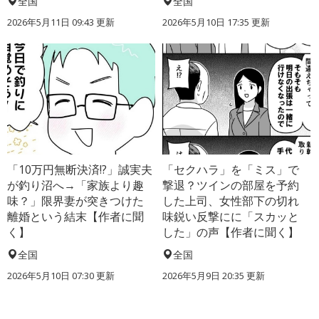
全国
全国
2026年5月11日 09:43 更新
2026年5月10日 17:35 更新
「10万円無断決済!?」誠実夫
「セクハラ」を「ミス」で
が釣り沼へ→「家族より趣
撃退？ツインの部屋を予約
味？」限界妻が突きつけた
した上司、女性部下の切れ
離婚という結末【作者に聞
味鋭い反撃にに「スカッと
く】
した」の声【作者に聞く】
全国
全国
2026年5月10日 07:30 更新
2026年5月9日 20:35 更新