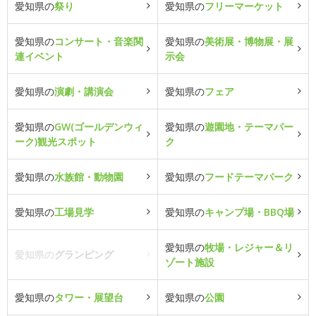
愛知県の
祭り
愛知県の
フリーマーケット
愛知県の
コンサート・音楽関
愛知県の
美術展・博物展・展
連イベント
示会
愛知県の
演劇・講演会
愛知県の
フェア
愛知県の
GW(ゴールデンウィ
愛知県の
遊園地・テーマパー
ーク)観光スポット
ク
愛知県の
水族館・動物園
愛知県の
フードテーマパーク
愛知県の
工場見学
愛知県の
キャンプ場・BBQ場
愛知県の
牧場・レジャー＆リ
愛知県の
グランピング
ゾート施設
愛知県の
タワー・展望台
愛知県の
公園