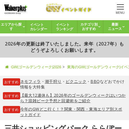
MENU
イベント
イベント
エリアから探
カテゴリ別
最新
カレンダー
ランキング
す
おすすめ
ニュース
2026年の更新は終了いたしました。来年（2027年）も
どうぞよろしくお願いします。
GW(ゴールデンウィーク)2026
東海のGW(ゴールデンウィーク)イ
ネモフィラ
・
潮干狩り
・
ピクニック
・
BBQ
などおでかけ
おすすめ
情報を大特集
【最大12連休も】2026年のゴールデンウィークはいつか
おすすめ
ら？混雑ピーク予想と回避術をご紹介
今年のGWどこ行く！？関東・関西・東海エリア別スポ
おすすめ
ットガイド
三井ショッピングパーク ららぽー