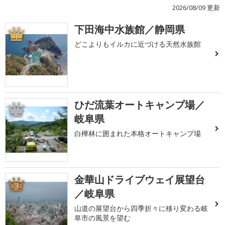
2026/08/09 更新
下田海中水族館／静岡県
1
どこよりもイルカに近づける天然水族館
ひだ流葉オートキャンプ場／
2
岐阜県
白樺林に囲まれた本格オートキャンプ場
金華山ドライブウェイ展望台
3
／岐阜県
山道の展望台から四季折々に移り変わる岐
阜市の風景を望む