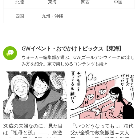
北陸
東海
関西
中国
四国
九州・沖縄
GWイベント・おでかけトピックス【東海】
ウォーカー編集部が選ぶ、GW(ゴールデンウィーク)の楽し
み方を紹介。家で楽しめるコンテンツも続々！
30歳の夫婦なのに、見た目
「いつどうなっても…」70代
は「祖母と孫」――。急激
父が全裸で救急搬送→大人