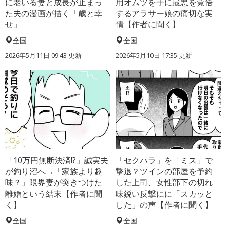
に老いる妻と成長が止まっ
用オムツを手に最悪を覚悟
た夫の漫画が描く「歳と幸
するアラサー娘の痛切な実
せ」
情【作者に聞く】
全国
全国
2026年5月11日 09:43 更新
2026年5月10日 17:35 更新
「10万円無断決済!?」誠実夫
「セクハラ」を「ミス」で
が釣り沼へ→「家族より趣
撃退？ツインの部屋を予約
味？」限界妻が突きつけた
した上司、女性部下の切れ
離婚という結末【作者に聞
味鋭い反撃にに「スカッと
く】
した」の声【作者に聞く】
全国
全国