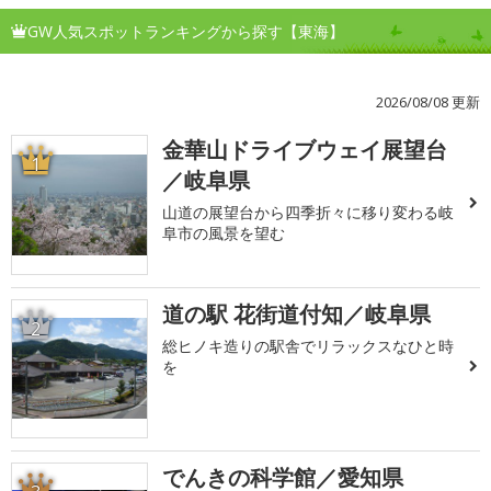
GW人気スポットランキングから探す【東海】
2026/08/08 更新
金華山ドライブウェイ展望台
1
／岐阜県
山道の展望台から四季折々に移り変わる岐
阜市の風景を望む
道の駅 花街道付知／岐阜県
2
総ヒノキ造りの駅舎でリラックスなひと時
を
でんきの科学館／愛知県