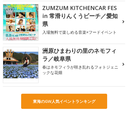
ZUMZUM KITCHENCAR FES
2
in 常滑りんくうビーチ／愛知
県
入場無料で楽しめる音楽×フードイベント
洲原ひまわりの里のネモフィ
3
ラ／岐阜県
春はネモフィラが咲き乱れるフォトジェニ
ックな花畑
東海のGW人気イベントランキング