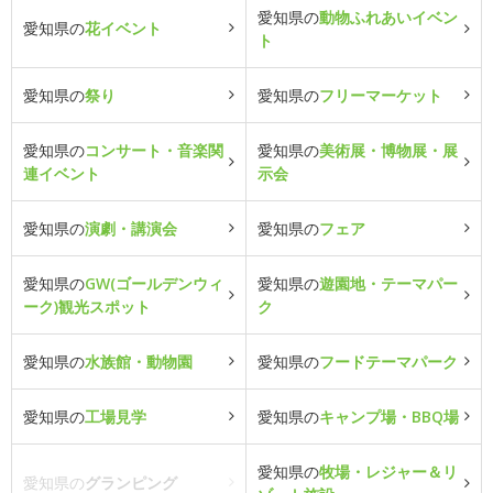
愛知県の
動物ふれあいイベン
愛知県の
花イベント
ト
愛知県の
祭り
愛知県の
フリーマーケット
愛知県の
コンサート・音楽関
愛知県の
美術展・博物展・展
連イベント
示会
愛知県の
演劇・講演会
愛知県の
フェア
愛知県の
GW(ゴールデンウィ
愛知県の
遊園地・テーマパー
ーク)観光スポット
ク
愛知県の
水族館・動物園
愛知県の
フードテーマパーク
愛知県の
工場見学
愛知県の
キャンプ場・BBQ場
愛知県の
牧場・レジャー＆リ
愛知県の
グランピング