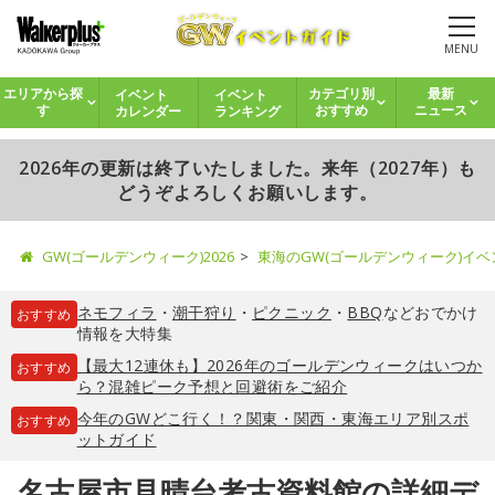
MENU
イベント
イベント
エリアから探
カテゴリ別
最新
カレンダー
ランキング
す
おすすめ
ニュース
2026年の更新は終了いたしました。来年（2027年）も
どうぞよろしくお願いします。
GW(ゴールデンウィーク)2026
東海のGW(ゴールデンウィーク)イ
ネモフィラ
・
潮干狩り
・
ピクニック
・
BBQ
などおでかけ
おすすめ
情報を大特集
【最大12連休も】2026年のゴールデンウィークはいつか
おすすめ
ら？混雑ピーク予想と回避術をご紹介
今年のGWどこ行く！？関東・関西・東海エリア別スポ
おすすめ
ットガイド
名古屋市見晴台考古資料館の詳細デ