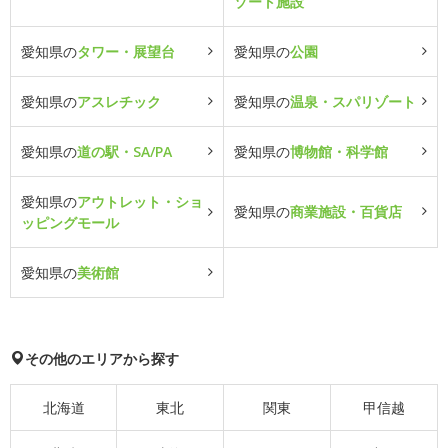
ゾート施設
愛知県の
タワー・展望台
愛知県の
公園
愛知県の
アスレチック
愛知県の
温泉・スパリゾート
愛知県の
道の駅・SA/PA
愛知県の
博物館・科学館
愛知県の
アウトレット・ショ
愛知県の
商業施設・百貨店
ッピングモール
愛知県の
美術館
その他のエリアから探す
北海道
東北
関東
甲信越