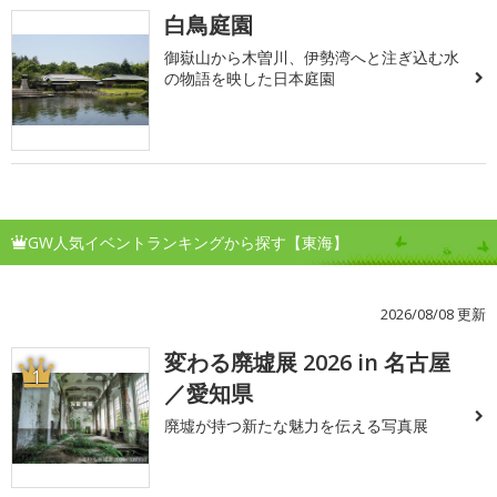
白鳥庭園
御嶽山から木曽川、伊勢湾へと注ぎ込む水
の物語を映した日本庭園
GW人気イベントランキングから探す【東海】
2026/08/08 更新
変わる廃墟展 2026 in 名古屋
1
／愛知県
廃墟が持つ新たな魅力を伝える写真展