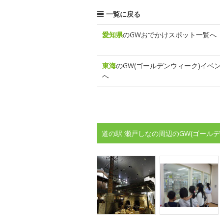
一覧に戻る
愛知県
のGWおでかけスポット一覧へ
東海
のGW(ゴールデンウィーク)イベ
へ
道の駅 瀬戸しなの周辺のGW(ゴール