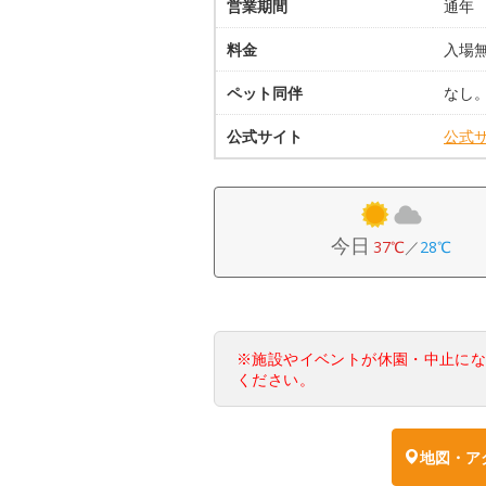
営業期間
通年
料金
入場
ペット同伴
なし
公式サイト
公式
今日
37℃
／
28℃
※施設やイベントが休園・中止に
ください。
地図・ア