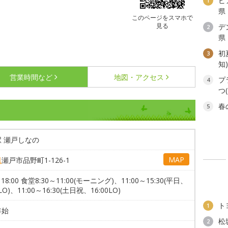
ビ
1
県
このページをスマホで
見る
デ
2
県
初
3
知
営業時間など
地図・アクセス
プ
4
つ
春
5
 瀬戸しなの
MAP
県
瀬戸市品野町1-126-1
～18:00 食堂8:30～11:00(モーニング)、11:00～15:30(平日、
0LO)、11:00～16:30(土日祝、16:00LO)
ト
1
年始
松
2