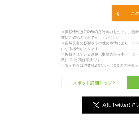
こ
※掲載情報は2026年3月時点のものです。
前にご確認の上おでかけください。
※自然災害の影響やその他諸事情により、イ
になる場合があります。
※掲載されている画像は取材先から本ページ
載(二次使用)は禁止です。
※表示料金は消費税8％ないし10％の内税表示
スポット詳細
トップ
X(旧Twitter)