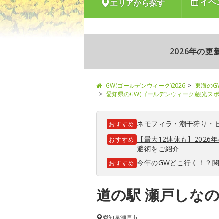
イベ
エリアから探す
2026年の
GW(ゴールデンウィーク)2026
東海のG
愛知県のGW(ゴールデンウィーク)観光ス
ネモフィラ
・
潮干狩り
・
おすすめ
【最大12連休も】202
おすすめ
避術をご紹介
今年のGWどこ行く！？
おすすめ
道の駅 瀬戸しな
愛知県
瀬戸市