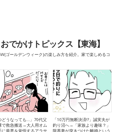
・おでかけトピックス【東海】
W(ゴールデンウィーク)の楽しみ方を紹介。家で楽しめるコ
つどうなっても…」70代父
「10万円無断決済!?」誠実夫が
裸で救急搬送→大人用オム
釣り沼へ→「家族より趣味？」
手に最悪を覚悟するアラサ
限界妻が突きつけた離婚という