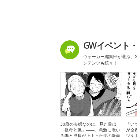
GWイベント
ウォーカー編集部が選ぶ、G
ンテンツも続々！
30歳の夫婦なのに、見た目は
「い
「祖母と孫」――。急激に老い
が全
る妻と成長が止まった夫の漫画
ツを