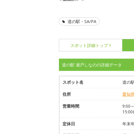
道の駅・SA/PA
スポット詳細
トップ
道の駅 瀬戸しなのの詳細データ
スポット名
道の駅
住所
愛知
営業時間
9:00
15:0
定休日
年末