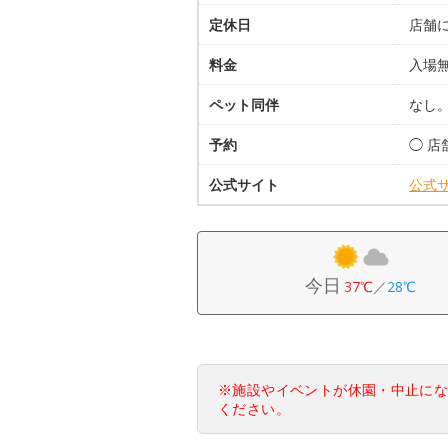
定休日
店舗
料金
入場
ペット同伴
なし
予約
◯ 
公式サイト
公式
今日
37℃
／
28℃
※施設やイベントが休園・中止に
ください。