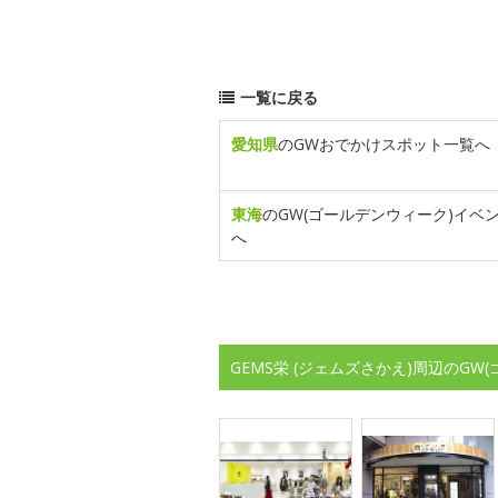
一覧に戻る
愛知県
のGWおでかけスポット一覧へ
東海
のGW(ゴールデンウィーク)イベ
へ
GEMS栄 (ジェムズさかえ)周辺のG