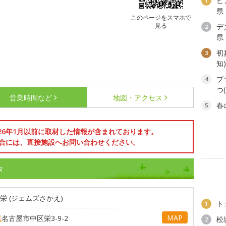
ビ
1
県
このページをスマホで
見る
デ
2
県
初
3
知
プ
4
つ
営業時間など
地図・アクセス
春
5
026年1月以前に取材した情報が含まれております。
合には、直接施設へお問い合わせください。
タ
S栄 (ジェムズさかえ)
ト
1
MAP
県
名古屋市中区栄3-9-2
松
2