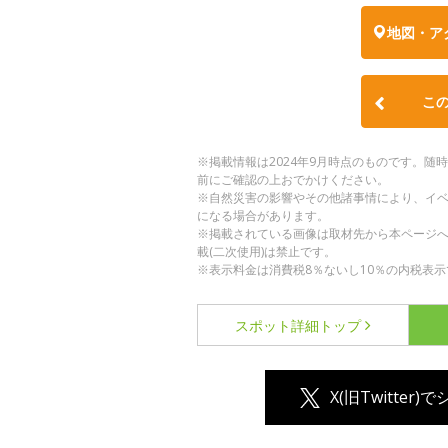
地図・ア
こ
※掲載情報は2024年9月時点のものです。
前にご確認の上おでかけください。
※自然災害の影響やその他諸事情により、イ
になる場合があります。
※掲載されている画像は取材先から本ページ
載(二次使用)は禁止です。
※表示料金は消費税8％ないし10％の内税表示
スポット詳細
トップ
X(旧Twitter)