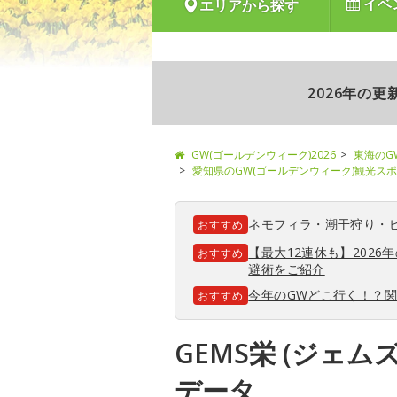
イベ
エリアから探す
2026年の
GW(ゴールデンウィーク)2026
東海のG
愛知県のGW(ゴールデンウィーク)観光ス
ネモフィラ
・
潮干狩り
・
おすすめ
【最大12連休も】202
おすすめ
避術をご紹介
今年のGWどこ行く！？
おすすめ
GEMS栄 (ジェム
データ