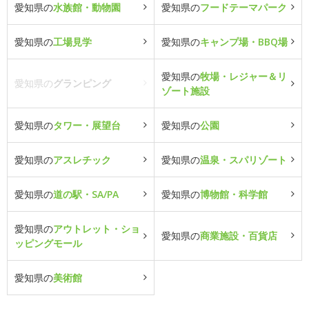
愛知県の
水族館・動物園
愛知県の
フードテーマパーク
愛知県の
工場見学
愛知県の
キャンプ場・BBQ場
愛知県の
牧場・レジャー＆リ
愛知県の
グランピング
ゾート施設
愛知県の
タワー・展望台
愛知県の
公園
愛知県の
アスレチック
愛知県の
温泉・スパリゾート
愛知県の
道の駅・SA/PA
愛知県の
博物館・科学館
愛知県の
アウトレット・ショ
愛知県の
商業施設・百貨店
ッピングモール
愛知県の
美術館