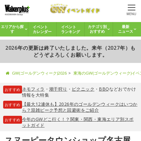
MENU
イベント
イベント
エリアから探
カテゴリ別
最新
カレンダー
ランキング
す
おすすめ
ニュース
2026年の更新は終了いたしました。来年（2027年）も
どうぞよろしくお願いします。
GW(ゴールデンウィーク)2026
東海のGW(ゴールデンウィーク)イ
ネモフィラ
・
潮干狩り
・
ピクニック
・
BBQ
などおでかけ
おすすめ
情報を大特集
【最大12連休も】2026年のゴールデンウィークはいつか
おすすめ
ら？混雑ピーク予想と回避術をご紹介
今年のGWどこ行く！？関東・関西・東海エリア別スポ
おすすめ
ットガイド
スヌーピータウンショップ名古屋