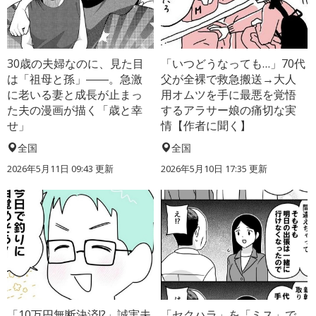
30歳の夫婦なのに、見た目
「いつどうなっても…」70代
は「祖母と孫」――。急激
父が全裸で救急搬送→大人
に老いる妻と成長が止まっ
用オムツを手に最悪を覚悟
た夫の漫画が描く「歳と幸
するアラサー娘の痛切な実
せ」
情【作者に聞く】
全国
全国
2026年5月11日 09:43 更新
2026年5月10日 17:35 更新
「10万円無断決済!?」誠実夫
「セクハラ」を「ミス」で