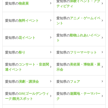
愛知県の
体験イベント・アク
愛知県の
物産展
ティビティ
愛知県の
アニメ・ゲームイベ
愛知県の
無料イベント
ント
愛知県の
動物ふれあいイベン
愛知県の
花イベント
ト
愛知県の
祭り
愛知県の
フリーマーケット
愛知県の
コンサート・音楽関
愛知県の
美術展・博物展・展
連イベント
示会
愛知県の
演劇・講演会
愛知県の
フェア
愛知県の
GW(ゴールデンウィ
愛知県の
遊園地・テーマパー
ーク)観光スポット
ク