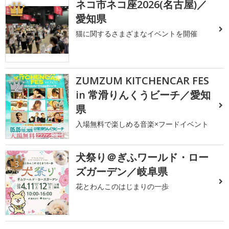
ネコ市ネコ座2026(名古屋)／
1
愛知県
猫に関するさまざまなイベントを開催
ZUMZUM KITCHENCAR FES
2
in 常滑りんくうビーチ／愛知
県
入場無料で楽しめる音楽×フードイベント
犬祭り＠ぎふワールド・ロー
3
ズガーデン／岐阜県
花とわんこのはじまりの一歩