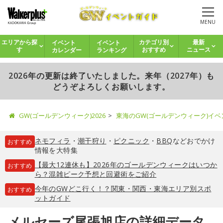
MENU
イベント
イベント
エリアから探
カテゴリ別
最新
カレンダー
ランキング
す
おすすめ
ニュース
2026年の更新は終了いたしました。来年（2027年）も
どうぞよろしくお願いします。
GW(ゴールデンウィーク)2026
東海のGW(ゴールデンウィーク)イ
ネモフィラ
・
潮干狩り
・
ピクニック
・
BBQ
などおでかけ
おすすめ
情報を大特集
【最大12連休も】2026年のゴールデンウィークはいつか
おすすめ
ら？混雑ピーク予想と回避術をご紹介
今年のGWどこ行く！？関東・関西・東海エリア別スポ
おすすめ
ットガイド
メルセーズ尾張旭店の詳細データ