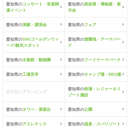
愛知県の
コンサート・音楽関
愛知県の
美術展・博物展・展
連イベント
示会
愛知県の
演劇・講演会
愛知県の
フェア
愛知県の
GW(ゴールデンウィ
愛知県の
遊園地・テーマパー
ーク)観光スポット
ク
愛知県の
水族館・動物園
愛知県の
フードテーマパーク
愛知県の
工場見学
愛知県の
キャンプ場・BBQ場
愛知県の
牧場・レジャー＆リ
愛知県の
グランピング
ゾート施設
愛知県の
タワー・展望台
愛知県の
公園
愛知県の
アスレチック
愛知県の
温泉・スパリゾート