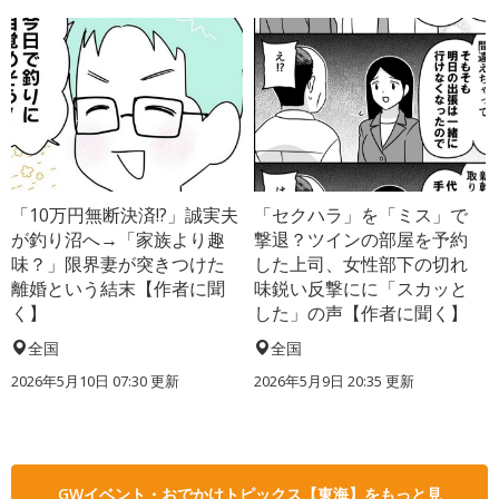
「10万円無断決済!?」誠実夫
「セクハラ」を「ミス」で
が釣り沼へ→「家族より趣
撃退？ツインの部屋を予約
味？」限界妻が突きつけた
した上司、女性部下の切れ
離婚という結末【作者に聞
味鋭い反撃にに「スカッと
く】
した」の声【作者に聞く】
全国
全国
2026年5月10日 07:30 更新
2026年5月9日 20:35 更新
GWイベント・おでかけトピックス【東海】をもっと見