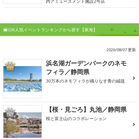
内アミューズメント施設2号店
GW人気イベントランキングから探す【東海】
2026/08/07 更新
浜名湖ガーデンパークのネモ
1
フィラ／静岡県
30万本のネモフィラが織りなす青の絨毯
【桜・見ごろ】丸池／静岡県
2
桜と富士山のコラボレーション