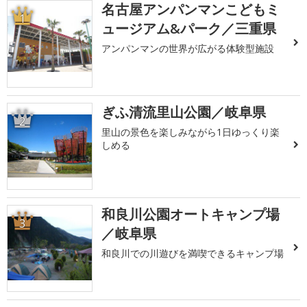
名古屋アンパンマンこどもミ
1
ュージアム&パーク／三重県
アンパンマンの世界が広がる体験型施設
ぎふ清流里山公園／岐阜県
2
里山の景色を楽しみながら1日ゆっくり楽
しめる
和良川公園オートキャンプ場
3
／岐阜県
和良川での川遊びを満喫できるキャンプ場