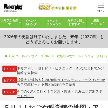
MENU
イベント
イベント
エリアから探
カテゴリ別
最新
カレンダー
ランキング
す
おすすめ
ニュース
2026年の更新は終了いたしました。来年（2027年）も
どうぞよろしくお願いします。
GW(ゴールデンウィーク)2026
東海のGW(ゴールデンウィーク)イ
ネモフィラ
・
潮干狩り
・
ピクニック
・
BBQ
などおでかけ
おすすめ
情報を大特集
【最大12連休も】2026年のゴールデンウィークはいつか
おすすめ
ら？混雑ピーク予想と回避術をご紹介
今年のGWどこ行く！？関東・関西・東海エリア別スポ
おすすめ
ットガイド
ＦＵＪＩなごや科学館の地図・ア