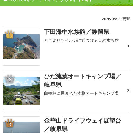
2026/08/09 更新
下田海中水族館／静岡県
1
どこよりもイルカに近づける天然水族館
ひだ流葉オートキャンプ場／
2
岐阜県
白樺林に囲まれた本格オートキャンプ場
金華山ドライブウェイ展望台
3
／岐阜県