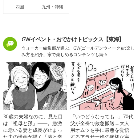
四国
九州・沖縄
GWイベント・おでかけトピックス【東海】
ウォーカー編集部が選ぶ、GW(ゴールデンウィーク)の楽し
み方を紹介。家で楽しめるコンテンツも続々！
30歳の夫婦なのに、見た目
「いつどうなっても…」70代
は「祖母と孫」――。急激
父が全裸で救急搬送→大人
に老いる妻と成長が止まっ
用オムツを手に最悪を覚悟
た夫の漫画が描く「歳と幸
するアラサー娘の痛切な実