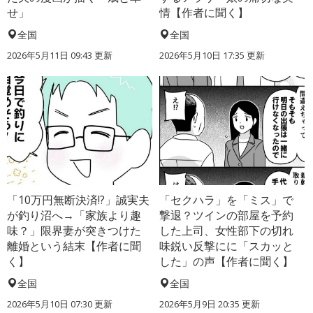
せ」
情【作者に聞く】
全国
全国
2026年5月11日 09:43 更新
2026年5月10日 17:35 更新
「10万円無断決済!?」誠実夫
「セクハラ」を「ミス」で
が釣り沼へ→「家族より趣
撃退？ツインの部屋を予約
味？」限界妻が突きつけた
した上司、女性部下の切れ
離婚という結末【作者に聞
味鋭い反撃にに「スカッと
く】
した」の声【作者に聞く】
全国
全国
2026年5月10日 07:30 更新
2026年5月9日 20:35 更新