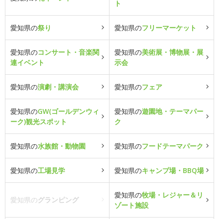
ト
愛知県の
祭り
愛知県の
フリーマーケット
愛知県の
コンサート・音楽関
愛知県の
美術展・博物展・展
連イベント
示会
愛知県の
演劇・講演会
愛知県の
フェア
愛知県の
GW(ゴールデンウィ
愛知県の
遊園地・テーマパー
ーク)観光スポット
ク
愛知県の
水族館・動物園
愛知県の
フードテーマパーク
愛知県の
工場見学
愛知県の
キャンプ場・BBQ場
愛知県の
牧場・レジャー＆リ
愛知県の
グランピング
ゾート施設