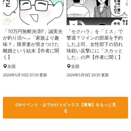
「10万円無断決済!?」誠実夫
「セクハラ」を「ミス」で
が釣り沼へ→「家族より趣
撃退？ツインの部屋を予約
味？」限界妻が突きつけた
した上司、女性部下の切れ
離婚という結末【作者に聞
味鋭い反撃にに「スカッと
く】
した」の声【作者に聞く】
全国
全国
2026年5月10日 07:30 更新
2026年5月9日 20:35 更新
GWイベント・おでかけトピックス【東海】をもっと見
る