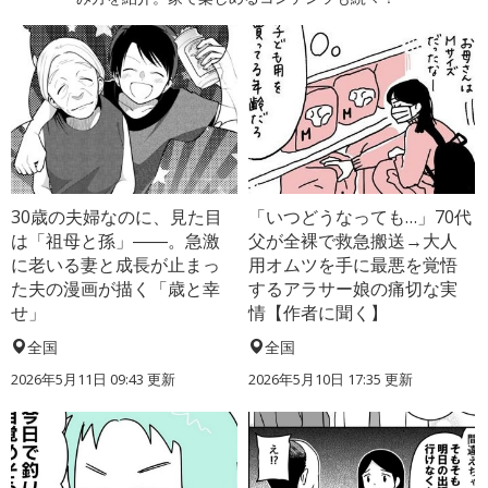
30歳の夫婦なのに、見た目
「いつどうなっても…」70代
は「祖母と孫」――。急激
父が全裸で救急搬送→大人
に老いる妻と成長が止まっ
用オムツを手に最悪を覚悟
た夫の漫画が描く「歳と幸
するアラサー娘の痛切な実
せ」
情【作者に聞く】
全国
全国
2026年5月11日 09:43 更新
2026年5月10日 17:35 更新