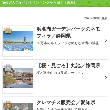
GW人気イベントランキングから探す【東海】
2026/08/07 更新
浜名湖ガーデンパークのネモ
1
フィラ／静岡県
30万本のネモフィラが織りなす青の絨毯
【桜・見ごろ】丸池／静岡県
2
桜と富士山のコラボレーション
クレマチス販売会／愛知県
3
お気に入りの一株を連れて帰ろう