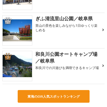
ぎふ清流里山公園／岐阜県
2
里山の景色を楽しみながら1日ゆっくり楽
しめる
和良川公園オートキャンプ場
3
／岐阜県
和良川での川遊びを満喫できるキャンプ場
東海のGW人気スポットランキング