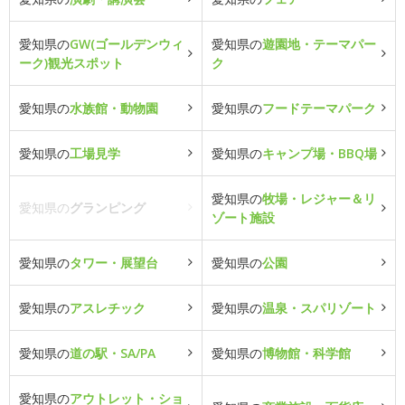
愛知県の
GW(ゴールデンウィ
愛知県の
遊園地・テーマパー
ーク)観光スポット
ク
愛知県の
水族館・動物園
愛知県の
フードテーマパーク
愛知県の
工場見学
愛知県の
キャンプ場・BBQ場
愛知県の
牧場・レジャー＆リ
愛知県の
グランピング
ゾート施設
愛知県の
タワー・展望台
愛知県の
公園
愛知県の
アスレチック
愛知県の
温泉・スパリゾート
愛知県の
道の駅・SA/PA
愛知県の
博物館・科学館
愛知県の
アウトレット・ショ