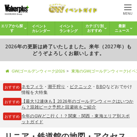
MENU
イベント
イベント
エリアから探
カテゴリ別
最新
カレンダー
ランキング
す
おすすめ
ニュース
2026年の更新は終了いたしました。来年（2027年）も
どうぞよろしくお願いします。
GW(ゴールデンウィーク)2026
東海のGW(ゴールデンウィーク)イ
ネモフィラ
・
潮干狩り
・
ピクニック
・
BBQ
などおでかけ
おすすめ
情報を大特集
【最大12連休も】2026年のゴールデンウィークはいつか
おすすめ
ら？混雑ピーク予想と回避術をご紹介
今年のGWどこ行く！？関東・関西・東海エリア別スポ
おすすめ
ットガイド
リニア・鉄道館の地図・アクセス