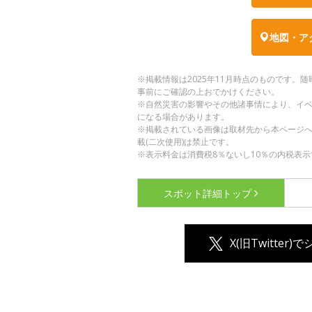
地図・ア
※掲載情報は2025年11月時点のものです
事前にご確認の上おでかけください。
※自然災害の影響やその他諸事情により、イ
になる場合があります。
※掲載されている画像は取材先から本ページ
載(二次使用)は禁止です。
※表示料金は消費税8％ないし10％の内税表示
スポット詳細
トップ
X(旧Twitter)