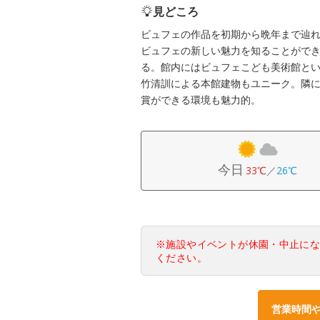
見どころ
ビュフェの作品を初期から晩年まで辿
ビュフェの新しい魅力を知ることがで
る。館内にはビュフェこども美術館と
竹清訓による本館建物もユニーク。隣
賞ができる環境も魅力的。
今日
33℃
／
26℃
※施設やイベントが休園・中止に
ください。
営業時間