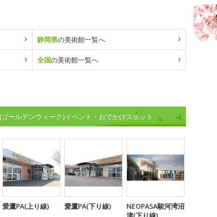
静岡県
の美術館一覧へ
全国
の美術館一覧へ
(ゴールデンウィーク)イベント・おでかけスポット
愛鷹PA(上り線)
愛鷹PA(下り線)
NEOPASA駿河湾沼
津(下り線)