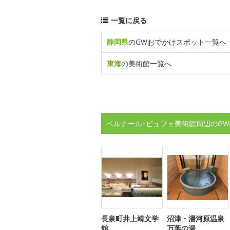
一覧に戻る
静岡県
のGWおでかけスポット一覧へ
東海
の美術館一覧へ
ベルナール･ビュフェ美術館周辺のGW
長泉町井上靖文学
沼津・湯河原温泉
館
万葉の湯