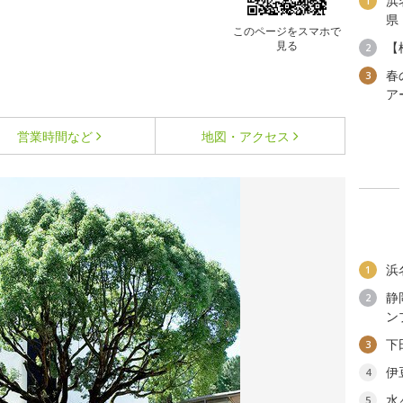
浜
1
県
このページをスマホで
見る
【
2
春
3
ア
営業時間など
地図・アクセス
浜
1
静
2
ン
下
3
伊
4
水
5