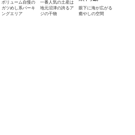
ボリューム自慢の
一番人気の土産は
ガツめし系パーキ
地元沼津の誇るア
眼下に海が広がる
ングエリア
ジの干物
癒やしの空間