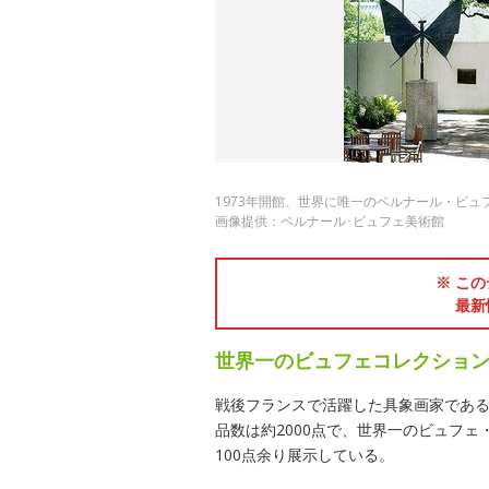
1973年開館、世界に唯一のベルナール・ビ
画像提供：ベルナール･ビュフェ美術館
※ この
最新
世界一のビュフェコレクショ
戦後フランスで活躍した具象画家であ
品数は約2000点で、世界一のビュフ
100点余り展示している。