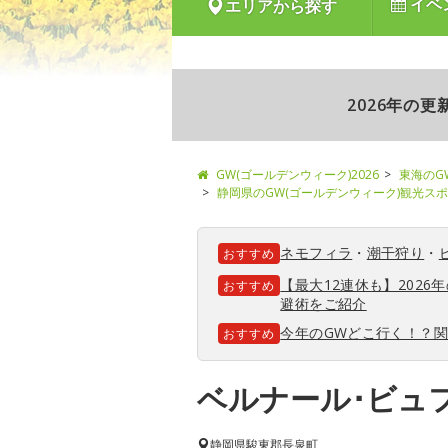
イベ
エリアから探す
2026年の
GW(ゴールデンウィーク)2026
東海のG
静岡県のGW(ゴールデンウィーク)観光ス
ネモフィラ
・
潮干狩り
・
おすすめ
【最大12連休も】202
おすすめ
避術をご紹介
今年のGWどこ行く！？
おすすめ
ベルナール･ビュ
静岡県
駿東郡長泉町