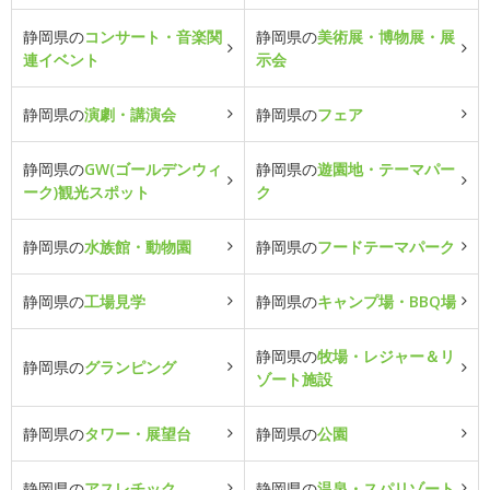
静岡県の
コンサート・音楽関
静岡県の
美術展・博物展・展
連イベント
示会
静岡県の
演劇・講演会
静岡県の
フェア
静岡県の
GW(ゴールデンウィ
静岡県の
遊園地・テーマパー
ーク)観光スポット
ク
静岡県の
水族館・動物園
静岡県の
フードテーマパーク
静岡県の
工場見学
静岡県の
キャンプ場・BBQ場
静岡県の
牧場・レジャー＆リ
静岡県の
グランピング
ゾート施設
静岡県の
タワー・展望台
静岡県の
公園
静岡県の
アスレチック
静岡県の
温泉・スパリゾート