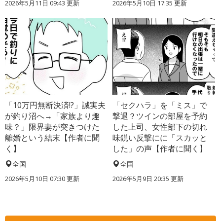
2026年5月11日 09:43 更新
2026年5月10日 17:35 更新
「10万円無断決済!?」誠実夫
「セクハラ」を「ミス」で
が釣り沼へ→「家族より趣
撃退？ツインの部屋を予約
味？」限界妻が突きつけた
した上司、女性部下の切れ
離婚という結末【作者に聞
味鋭い反撃にに「スカッと
く】
した」の声【作者に聞く】
全国
全国
2026年5月10日 07:30 更新
2026年5月9日 20:35 更新