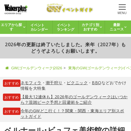
MENU
イベント
イベント
エリアから探
カテゴリ別
最新
カレンダー
ランキング
す
おすすめ
ニュース
2026年の更新は終了いたしました。来年（2027年）も
どうぞよろしくお願いします。
GW(ゴールデンウィーク)2026
東海のGW(ゴールデンウィーク)イ
ネモフィラ
・
潮干狩り
・
ピクニック
・
BBQ
などおでかけ
おすすめ
情報を大特集
【最大12連休も】2026年のゴールデンウィークはいつか
おすすめ
ら？混雑ピーク予想と回避術をご紹介
今年のGWどこ行く！？関東・関西・東海エリア別スポ
おすすめ
ットガイド
ベルナール･ビュフェ美術館の詳細