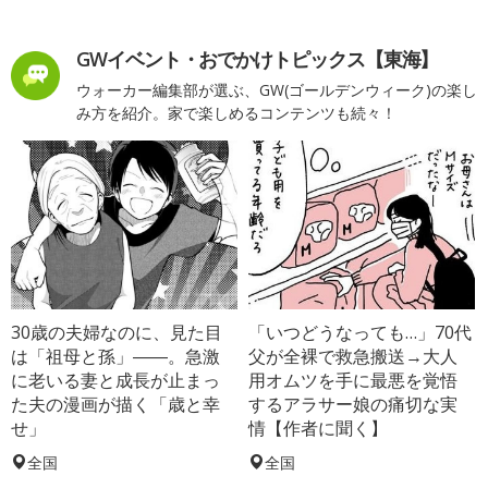
GWイベント・おでかけトピックス【東海】
ウォーカー編集部が選ぶ、GW(ゴールデンウィーク)の楽し
み方を紹介。家で楽しめるコンテンツも続々！
30歳の夫婦なのに、見た目
「いつどうなっても…」70代
は「祖母と孫」――。急激
父が全裸で救急搬送→大人
に老いる妻と成長が止まっ
用オムツを手に最悪を覚悟
た夫の漫画が描く「歳と幸
するアラサー娘の痛切な実
せ」
情【作者に聞く】
全国
全国