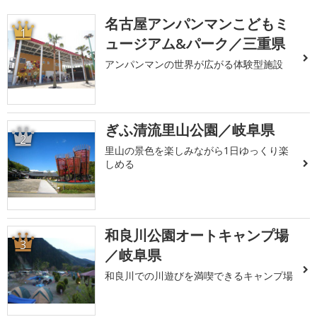
名古屋アンパンマンこどもミ
1
ュージアム&パーク／三重県
アンパンマンの世界が広がる体験型施設
ぎふ清流里山公園／岐阜県
2
里山の景色を楽しみながら1日ゆっくり楽
しめる
和良川公園オートキャンプ場
3
／岐阜県
和良川での川遊びを満喫できるキャンプ場