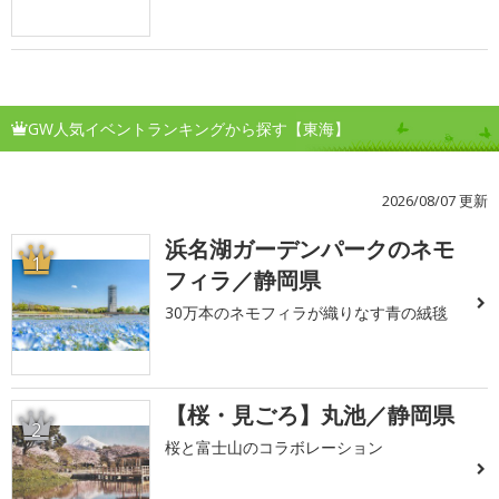
GW人気イベントランキングから探す【東海】
2026/08/07 更新
浜名湖ガーデンパークのネモ
1
フィラ／静岡県
30万本のネモフィラが織りなす青の絨毯
【桜・見ごろ】丸池／静岡県
2
桜と富士山のコラボレーション