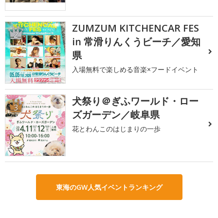
ZUMZUM KITCHENCAR FES
2
in 常滑りんくうビーチ／愛知
県
入場無料で楽しめる音楽×フードイベント
犬祭り＠ぎふワールド・ロー
3
ズガーデン／岐阜県
花とわんこのはじまりの一歩
東海のGW人気イベントランキング