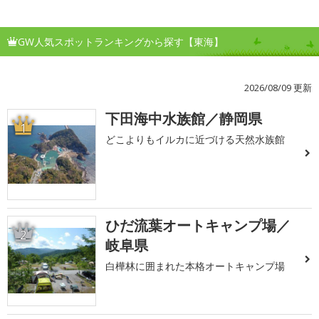
GW人気スポットランキングから探す【東海】
2026/08/09 更新
下田海中水族館／静岡県
1
どこよりもイルカに近づける天然水族館
ひだ流葉オートキャンプ場／
2
岐阜県
白樺林に囲まれた本格オートキャンプ場