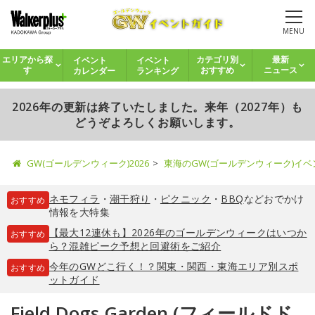
MENU
イベント
イベント
エリアから探
カテゴリ別
最新
カレンダー
ランキング
す
おすすめ
ニュース
2026年の更新は終了いたしました。来年（2027年）も
どうぞよろしくお願いします。
GW(ゴールデンウィーク)2026
東海のGW(ゴールデンウィーク)イ
ネモフィラ
・
潮干狩り
・
ピクニック
・
BBQ
などおでかけ
おすすめ
情報を大特集
【最大12連休も】2026年のゴールデンウィークはいつか
おすすめ
ら？混雑ピーク予想と回避術をご紹介
今年のGWどこ行く！？関東・関西・東海エリア別スポ
おすすめ
ットガイド
Field Dogs Garden (フィールドド