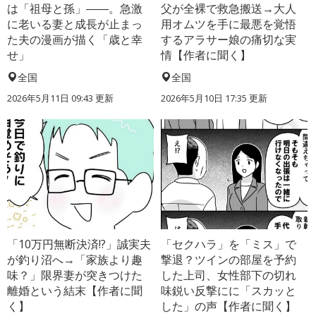
は「祖母と孫」――。急激
父が全裸で救急搬送→大人
に老いる妻と成長が止まっ
用オムツを手に最悪を覚悟
た夫の漫画が描く「歳と幸
するアラサー娘の痛切な実
せ」
情【作者に聞く】
全国
全国
2026年5月11日 09:43 更新
2026年5月10日 17:35 更新
「10万円無断決済!?」誠実夫
「セクハラ」を「ミス」で
が釣り沼へ→「家族より趣
撃退？ツインの部屋を予約
味？」限界妻が突きつけた
した上司、女性部下の切れ
離婚という結末【作者に聞
味鋭い反撃にに「スカッと
く】
した」の声【作者に聞く】