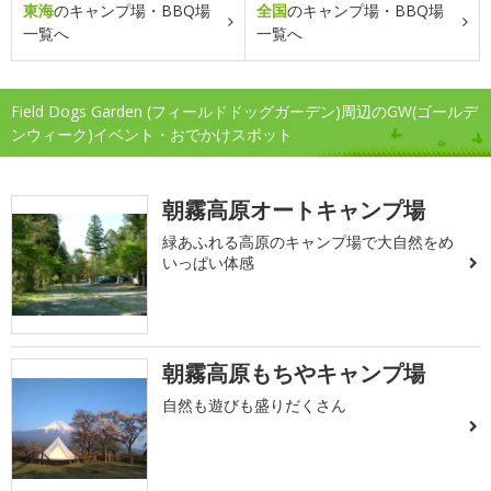
東海
のキャンプ場・BBQ場
全国
のキャンプ場・BBQ場
一覧へ
一覧へ
Field Dogs Garden (フィールドドッグガーデン)周辺のGW(ゴールデ
ンウィーク)イベント・おでかけスポット
朝霧高原オートキャンプ場
緑あふれる高原のキャンプ場で大自然をめ
いっぱい体感
朝霧高原もちやキャンプ場
自然も遊びも盛りだくさん