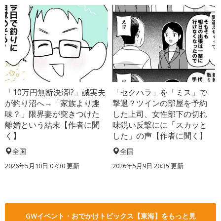
「10万円無断決済!?」誠実夫
「セクハラ」を「ミス」で
が釣り沼へ→「家族より趣
撃退？ツインの部屋を予約
味？」限界妻が突きつけた
した上司、女性部下の切れ
離婚という結末【作者に聞
味鋭い反撃にに「スカッと
く】
した」の声【作者に聞く】
全国
全国
2026年5月10日 07:30 更新
2026年5月9日 20:35 更新
GWイベント・おでかけトピックス【東海】をもっと見