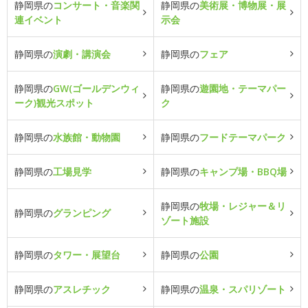
静岡県の
コンサート・音楽関
静岡県の
美術展・博物展・展
連イベント
示会
静岡県の
演劇・講演会
静岡県の
フェア
静岡県の
GW(ゴールデンウィ
静岡県の
遊園地・テーマパー
ーク)観光スポット
ク
静岡県の
水族館・動物園
静岡県の
フードテーマパーク
静岡県の
工場見学
静岡県の
キャンプ場・BBQ場
静岡県の
牧場・レジャー＆リ
静岡県の
グランピング
ゾート施設
静岡県の
タワー・展望台
静岡県の
公園
静岡県の
アスレチック
静岡県の
温泉・スパリゾート