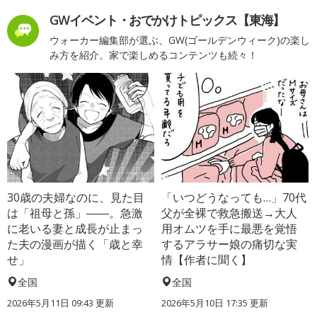
GWイベント・おでかけトピックス【東海】
ウォーカー編集部が選ぶ、GW(ゴールデンウィーク)の楽し
み方を紹介。家で楽しめるコンテンツも続々！
30歳の夫婦なのに、見た目
「いつどうなっても…」70代
は「祖母と孫」――。急激
父が全裸で救急搬送→大人
に老いる妻と成長が止まっ
用オムツを手に最悪を覚悟
た夫の漫画が描く「歳と幸
するアラサー娘の痛切な実
せ」
情【作者に聞く】
全国
全国
2026年5月11日 09:43 更新
2026年5月10日 17:35 更新