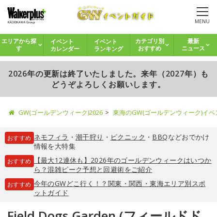
MENU
イベント
イベント
エリアから探
カテゴリ別
最新
カレンダー
ランキング
す
おすすめ
ニュース
2026年の更新は終了いたしました。来年（2027年）も
どうぞよろしくお願いします。
GW(ゴールデンウィーク)2026
東海のGW(ゴールデンウィーク)イ
ネモフィラ
・
潮干狩り
・
ピクニック
・
BBQ
などおでかけ
おすすめ
情報を大特集
【最大12連休も】2026年のゴールデンウィークはいつか
おすすめ
ら？混雑ピーク予想と回避術をご紹介
今年のGWどこ行く！？関東・関西・東海エリア別スポ
おすすめ
ットガイド
Field Dogs Garden (フィールドド