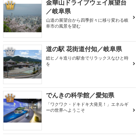
金華山ドライブウェイ展望台
1
／岐阜県
山道の展望台から四季折々に移り変わる岐
阜市の風景を望む
道の駅 花街道付知／岐阜県
2
総ヒノキ造りの駅舎でリラックスなひと時
を
でんきの科学館／愛知県
3
「ワクワク・ドキドキ大発見！」エネルギ
ーの世界へようこそ