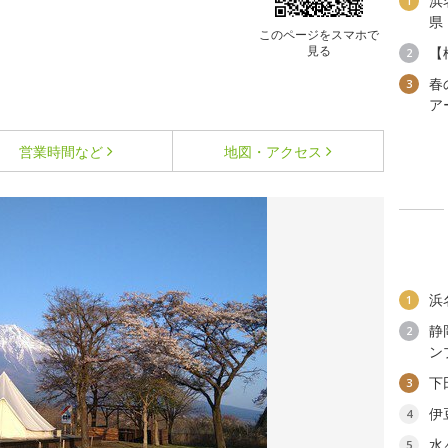
浜
1
県
このページをスマホで
見る
【
2
春
3
ア
営業時間など
地図・アクセス
浜
1
静
2
ン
下
3
伊
4
水
5