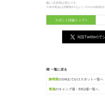
載(二次使用)は禁止です。
※表示料金は消費税8％ないし10％の内税表示
スポット詳細
トップ
X(旧Twitter)
一覧に戻る
静岡県
のGWおでかけスポット一覧へ
東海
のキャンプ場・BBQ場一覧へ