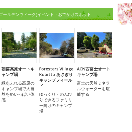
(ゴールデンウィーク)イベント・おでかけスポット
朝霧高原オートキ
Foresters Village
ACN西富士オート
ャンプ場
Kobitto あさぎり
キャンプ場
キャンプフィール
緑あふれる高原の
富士の天然ミネラ
ド
キャンプ場で大自
ルウォーターを堪
然をめいっぱい体
ゆっくり・のんび
能する
感
りできるファミリ
ー向けのキャンプ
場