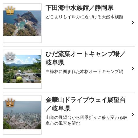
下田海中水族館／静岡県
1
どこよりもイルカに近づける天然水族館
ひだ流葉オートキャンプ場／
2
岐阜県
白樺林に囲まれた本格オートキャンプ場
金華山ドライブウェイ展望台
3
／岐阜県
山道の展望台から四季折々に移り変わる岐
阜市の風景を望む