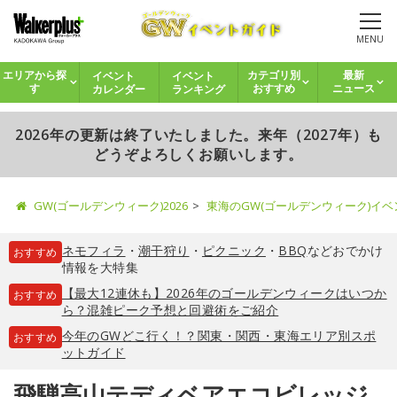
MENU
イベント
イベント
エリアから探
カテゴリ別
最新
カレンダー
ランキング
す
おすすめ
ニュース
2026年の更新は終了いたしました。来年（2027年）も
どうぞよろしくお願いします。
GW(ゴールデンウィーク)2026
東海のGW(ゴールデンウィーク)イ
ネモフィラ
・
潮干狩り
・
ピクニック
・
BBQ
などおでかけ
おすすめ
情報を大特集
【最大12連休も】2026年のゴールデンウィークはいつか
おすすめ
ら？混雑ピーク予想と回避術をご紹介
今年のGWどこ行く！？関東・関西・東海エリア別スポ
おすすめ
ットガイド
飛騨高山テディベアエコビレッジ