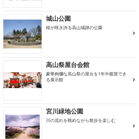
城山公園
桜が咲き誇る高山城跡の公園
高山祭屋台会館
豪華絢爛な高山祭の屋台を1年中鑑賞でき
る展示館
宮川緑地公園
川の流れを眺めながら散歩を楽しむ