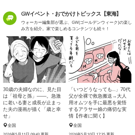
GWイベント・おでかけトピックス【東海】
ウォーカー編集部が選ぶ、GW(ゴールデンウィーク)の楽し
み方を紹介。家で楽しめるコンテンツも続々！
30歳の夫婦なのに、見た目
「いつどうなっても…」70代
は「祖母と孫」――。急激
父が全裸で救急搬送→大人
に老いる妻と成長が止まっ
用オムツを手に最悪を覚悟
た夫の漫画が描く「歳と幸
するアラサー娘の痛切な実
せ」
情【作者に聞く】
全国
全国
2026年5月11日 09:43 更新
2026年5月10日 17:35 更新