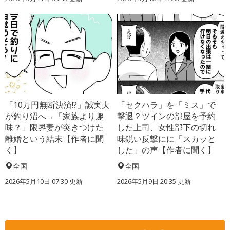
「10万円無断決済!?」誠実夫
「セクハラ」を「ミス」で
が釣り沼へ→「家族より趣
撃退？ツインの部屋を予約
味？」限界妻が突きつけた
した上司、女性部下の切れ
離婚という結末【作者に聞
味鋭い反撃にに「スカッと
く】
した」の声【作者に聞く】
全国
全国
2026年5月10日 07:30 更新
2026年5月9日 20:35 更新