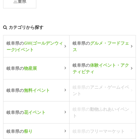
三重県
カテゴリから探す
岐阜県の
GW(ゴールデンウィ
岐阜県の
グルメ・フードフェ
ーク)イベント
ス
岐阜県の
体験イベント・アク
岐阜県の
物産展
ティビティ
岐阜県の
アニメ・ゲームイベ
岐阜県の
無料イベント
ント
岐阜県の
動物ふれあいイベン
岐阜県の
花イベント
ト
岐阜県の
祭り
岐阜県の
フリーマーケット