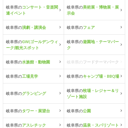
岐阜県の
コンサート・音楽関
岐阜県の
美術展・博物展・展
連イベント
示会
岐阜県の
演劇・講演会
岐阜県の
フェア
岐阜県の
GW(ゴールデンウィ
岐阜県の
遊園地・テーマパー
ーク)観光スポット
ク
岐阜県の
水族館・動物園
岐阜県の
フードテーマパーク
岐阜県の
工場見学
岐阜県の
キャンプ場・BBQ場
岐阜県の
牧場・レジャー＆リ
岐阜県の
グランピング
ゾート施設
岐阜県の
タワー・展望台
岐阜県の
公園
岐阜県の
アスレチック
岐阜県の
温泉・スパリゾート