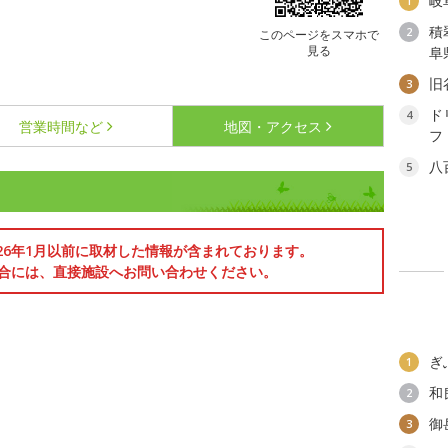
岐
1
積
2
このページをスマホで
見る
阜
旧
3
ド
4
営業時間など
地図・アクセス
フ
八
5
026年1月以前に取材した情報が含まれております。
合には、直接施設へお問い合わせください。
ぎ
1
和
2
御
3