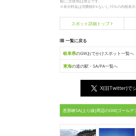
載(二次使用)は禁止です。
※表示料金は消費税8％ないし10％の内税表示
スポット詳細
トップ
一覧に戻る
岐阜県
のGWおでかけスポット一覧へ
東海
の道の駅・SA/PA一覧へ
X(旧Twitter)
恵那峡SA(上り線)周辺のGW(ゴール