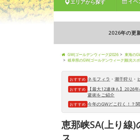
イベ
エリアから探す
2026年の
GW(ゴールデンウィーク)2026
東海のG
岐阜県のGW(ゴールデンウィーク)観光ス
ネモフィラ
・
潮干狩り
・
おすすめ
【最大12連休も】202
おすすめ
避術をご紹介
今年のGWどこ行く！？
おすすめ
恵那峡SA(上り線
ス