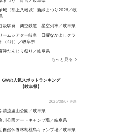
阜まつり 宵宮／岐阜県
翠城（郡上八幡城）新緑まつり2026／岐
県
谷汲駅発 架空鉄道 星空列車／岐阜県
リームシアター岐阜 日曜なかよしクラ
ト（4月）／岐阜県
百津だんじり祭り／岐阜県
もっと見る
GWの人気スポットランキング
【岐阜県】
2026/08/07 更新
ふ清流里山公園／岐阜県
良川公園オートキャンプ場／岐阜県
岳自然休養林胡桃島キャンプ場／岐阜県