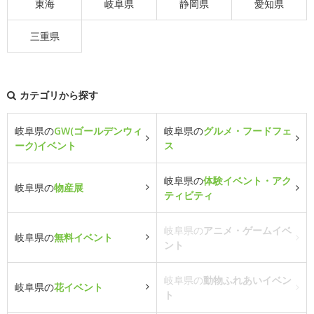
東海
岐阜県
静岡県
愛知県
三重県
カテゴリから探す
岐阜県の
GW(ゴールデンウィ
岐阜県の
グルメ・フードフェ
ーク)イベント
ス
岐阜県の
体験イベント・アク
岐阜県の
物産展
ティビティ
岐阜県の
アニメ・ゲームイベ
岐阜県の
無料イベント
ント
岐阜県の
動物ふれあいイベン
岐阜県の
花イベント
ト