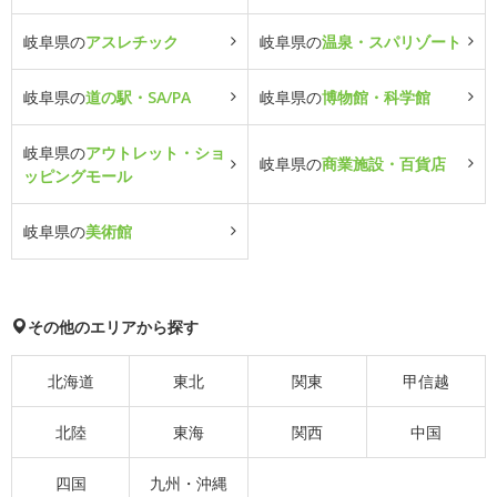
岐阜県の
アスレチック
岐阜県の
温泉・スパリゾート
岐阜県の
道の駅・SA/PA
岐阜県の
博物館・科学館
岐阜県の
アウトレット・ショ
岐阜県の
商業施設・百貨店
ッピングモール
岐阜県の
美術館
その他のエリアから探す
北海道
東北
関東
甲信越
北陸
東海
関西
中国
四国
九州・沖縄