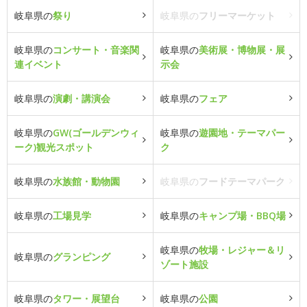
岐阜県の
祭り
岐阜県の
フリーマーケット
岐阜県の
コンサート・音楽関
岐阜県の
美術展・博物展・展
連イベント
示会
岐阜県の
演劇・講演会
岐阜県の
フェア
岐阜県の
GW(ゴールデンウィ
岐阜県の
遊園地・テーマパー
ーク)観光スポット
ク
岐阜県の
水族館・動物園
岐阜県の
フードテーマパーク
岐阜県の
工場見学
岐阜県の
キャンプ場・BBQ場
岐阜県の
牧場・レジャー＆リ
岐阜県の
グランピング
ゾート施設
岐阜県の
タワー・展望台
岐阜県の
公園