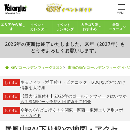
MENU
イベント
イベント
エリアから探
カテゴリ別
最新
カレンダー
ランキング
す
おすすめ
ニュース
2026年の更新は終了いたしました。来年（2027年）も
どうぞよろしくお願いします。
GW(ゴールデンウィーク)2026
東海のGW(ゴールデンウィーク)イ
ネモフィラ
・
潮干狩り
・
ピクニック
・
BBQ
などおでかけ
おすすめ
情報を大特集
【最大12連休も】2026年のゴールデンウィークはいつか
おすすめ
ら？混雑ピーク予想と回避術をご紹介
今年のGWどこ行く！？関東・関西・東海エリア別スポ
おすすめ
ットガイド
屏風山PA(下り線)の地図・アクセ