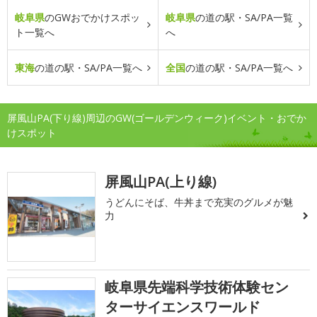
岐阜県
のGWおでかけスポッ
岐阜県
の道の駅・SA/PA一覧
ト一覧へ
へ
東海
の道の駅・SA/PA一覧へ
全国
の道の駅・SA/PA一覧へ
屏風山PA(下り線)周辺のGW(ゴールデンウィーク)イベント・おでか
けスポット
屏風山PA(上り線)
うどんにそば、牛丼まで充実のグルメが魅
力
岐阜県先端科学技術体験セン
ターサイエンスワールド