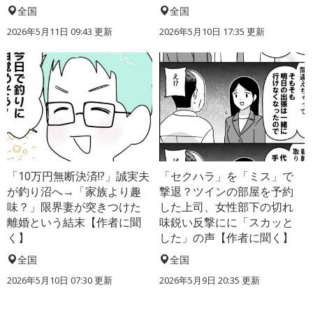
全国
全国
2026年5月11日 09:43 更新
2026年5月10日 17:35 更新
「10万円無断決済!?」誠実夫
「セクハラ」を「ミス」で
が釣り沼へ→「家族より趣
撃退？ツインの部屋を予約
味？」限界妻が突きつけた
した上司、女性部下の切れ
離婚という結末【作者に聞
味鋭い反撃にに「スカッと
く】
した」の声【作者に聞く】
全国
全国
2026年5月10日 07:30 更新
2026年5月9日 20:35 更新