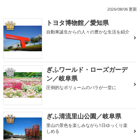
2026/08/06 更新
トヨタ博物館／愛知県
1
自動車誕生からの人々の豊かな生活を紹介
ぎふワールド・ローズガーデ
2
ン／岐阜県
圧倒的なボリュームのバラが一堂に
ぎふ清流里山公園／岐阜県
3
里山の景色を楽しみながら1日ゆっくり楽
しめる