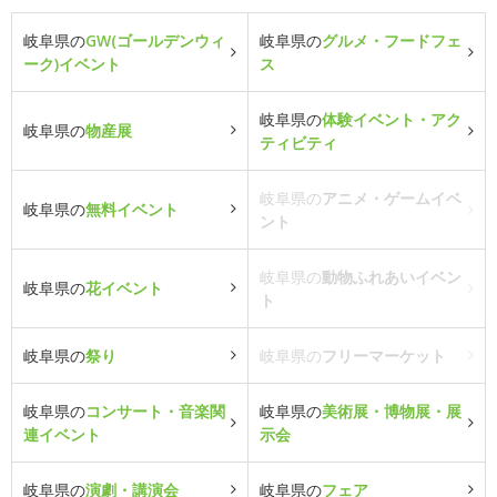
岐阜県の
GW(ゴールデンウィ
岐阜県の
グルメ・フードフェ
ーク)イベント
ス
岐阜県の
体験イベント・アク
岐阜県の
物産展
ティビティ
岐阜県の
アニメ・ゲームイベ
岐阜県の
無料イベント
ント
岐阜県の
動物ふれあいイベン
岐阜県の
花イベント
ト
岐阜県の
祭り
岐阜県の
フリーマーケット
岐阜県の
コンサート・音楽関
岐阜県の
美術展・博物展・展
連イベント
示会
岐阜県の
演劇・講演会
岐阜県の
フェア