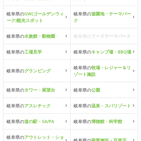
岐阜県の
GW(ゴールデンウィ
岐阜県の
遊園地・テーマパー
ーク)観光スポット
ク
岐阜県の
水族館・動物園
岐阜県の
フードテーマパーク
岐阜県の
工場見学
岐阜県の
キャンプ場・BBQ場
岐阜県の
牧場・レジャー＆リ
岐阜県の
グランピング
ゾート施設
岐阜県の
タワー・展望台
岐阜県の
公園
岐阜県の
アスレチック
岐阜県の
温泉・スパリゾート
岐阜県の
道の駅・SA/PA
岐阜県の
博物館・科学館
岐阜県の
アウトレット・ショ
岐阜県の
商業施設・百貨店