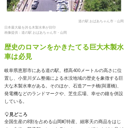
道の駅 おばあちゃん市・山岡
日本最大級を誇る木製水車が目印
画像提供：道の駅 おばあちゃん市・山岡
歴史のロマンをかきたてる巨大木製水
車は必見
岐阜県恵那市にある道の駅。標高400メートルの高さに位
置し、小里川ダム整備による水没地域の歴史を象徴する巨
大な木製水車がある。そのほか、石造アーチ橋(與運橋)、
発電機などのランドマークや、芝生広場、幸せの鐘を併設
している。
見どころ
全国生産の8割を占める山岡町特産、細寒天の商品をはじ