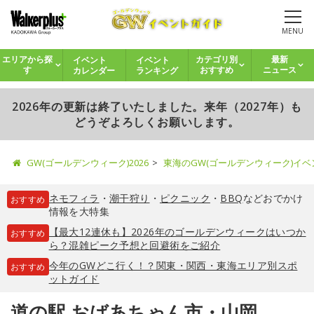
MENU
イベント
イベント
エリアから探
カテゴリ別
最新
カレンダー
ランキング
す
おすすめ
ニュース
2026年の更新は終了いたしました。来年（2027年）も
どうぞよろしくお願いします。
GW(ゴールデンウィーク)2026
東海のGW(ゴールデンウィーク)イ
ネモフィラ
・
潮干狩り
・
ピクニック
・
BBQ
などおでかけ
おすすめ
情報を大特集
【最大12連休も】2026年のゴールデンウィークはいつか
おすすめ
ら？混雑ピーク予想と回避術をご紹介
今年のGWどこ行く！？関東・関西・東海エリア別スポ
おすすめ
ットガイド
道の駅 おばあちゃん市・山岡