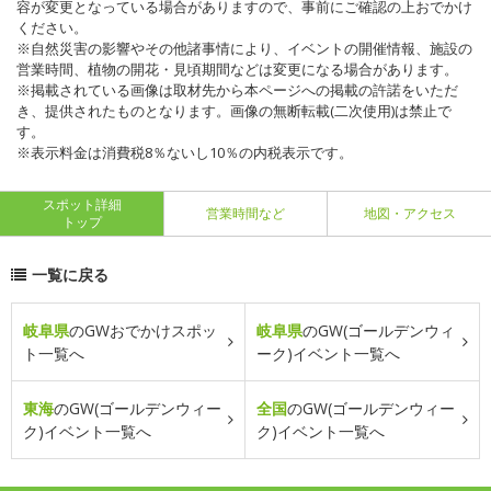
容が変更となっている場合がありますので、事前にご確認の上おでかけ
ください。
※自然災害の影響やその他諸事情により、イベントの開催情報、施設の
営業時間、植物の開花・見頃期間などは変更になる場合があります。
※掲載されている画像は取材先から本ページへの掲載の許諾をいただ
き、提供されたものとなります。画像の無断転載(二次使用)は禁止で
す。
※表示料金は消費税8％ないし10％の内税表示です。
スポット詳細
営業時間など
地図・アクセス
トップ
一覧に戻る
岐阜県
のGWおでかけスポッ
岐阜県
のGW(ゴールデンウィ
ト一覧へ
ーク)イベント一覧へ
東海
のGW(ゴールデンウィー
全国
のGW(ゴールデンウィー
ク)イベント一覧へ
ク)イベント一覧へ