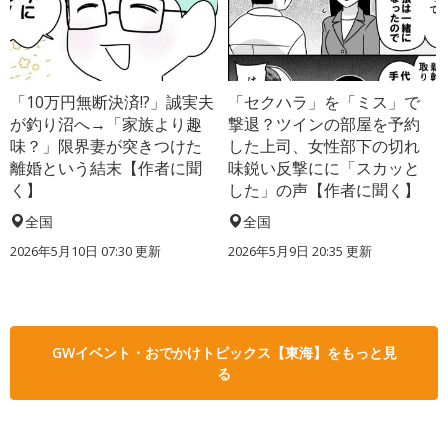
「10万円無断決済!?」誠実夫
「セクハラ」を「ミス」で
が釣り沼へ→「家族より趣
撃退？ツインの部屋を予約
味？」限界妻が突きつけた
した上司、女性部下の切れ
離婚という結末【作者に聞
味鋭い反撃にに「スカッと
く】
した」の声【作者に聞く】
全国
全国
2026年5月10日 07:30 更新
2026年5月9日 20:35 更新
GWイベント・おでかけトピックス【東海】をもっと見
る