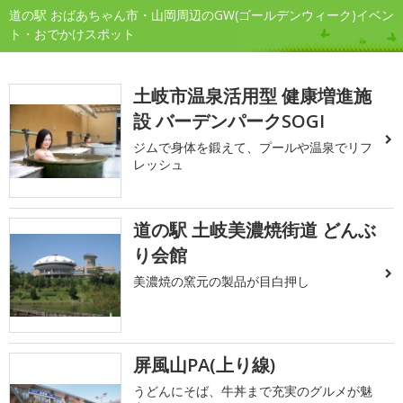
道の駅 おばあちゃん市・山岡周辺のGW(ゴールデンウィーク)イベン
ト・おでかけスポット
土岐市温泉活用型 健康増進施
設 バーデンパークSOGI
ジムで身体を鍛えて、プールや温泉でリフ
レッシュ
道の駅 土岐美濃焼街道 どんぶ
り会館
美濃焼の窯元の製品が目白押し
屏風山PA(上り線)
うどんにそば、牛丼まで充実のグルメが魅