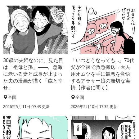
30歳の夫婦なのに、見た目
「いつどうなっても…」70代
は「祖母と孫」――。急激
父が全裸で救急搬送→大人
に老いる妻と成長が止まっ
用オムツを手に最悪を覚悟
た夫の漫画が描く「歳と幸
するアラサー娘の痛切な実
せ」
情【作者に聞く】
全国
全国
2026年5月11日 09:43 更新
2026年5月10日 17:35 更新