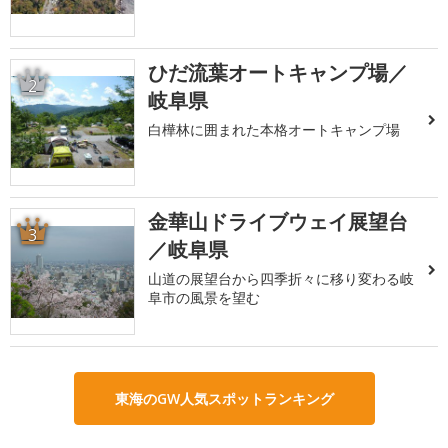
ひだ流葉オートキャンプ場／
2
岐阜県
白樺林に囲まれた本格オートキャンプ場
金華山ドライブウェイ展望台
3
／岐阜県
山道の展望台から四季折々に移り変わる岐
阜市の風景を望む
東海のGW人気スポットランキング