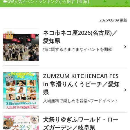
GW人気イベントランキングから探す【東海】
2026/08/09 更新
ネコ市ネコ座2026(名古屋)／
1
愛知県
猫に関するさまざまなイベントを開催
ZUMZUM KITCHENCAR FES
2
in 常滑りんくうビーチ／愛知
県
入場無料で楽しめる音楽×フードイベント
犬祭り＠ぎふワールド・ロー
3
ズガーデン／岐阜県